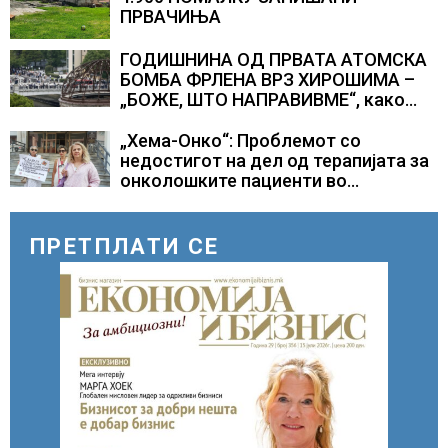
ПРВАЧИЊА
ГОДИШНИНА ОД ПРВАТА АТОМСКА
БОМБА ФРЛЕНА ВРЗ ХИРОШИМА –
„БОЖЕ, ШТО НАПРАВИВМЕ“, како
дел од екипажот во авионот „Енола
Геј“ и учесниците во
„Хема-Онко“: Проблемот со
бомбардирањето го доживуваа овој
недостигот на дел од терапијата за
настан што го промени текот на
онколошките пациенти во
историјата
моментот е надминат
ПРЕТПЛАТИ СЕ