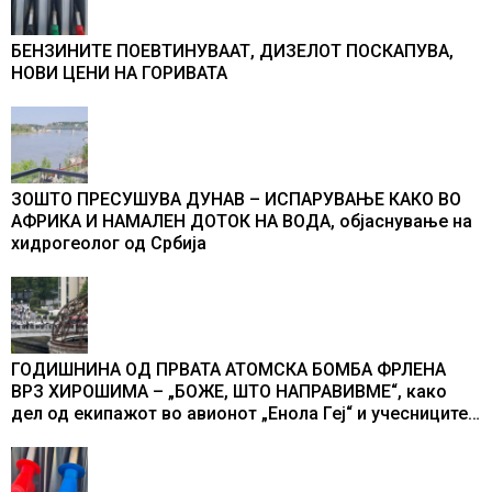
БЕНЗИНИТЕ ПОЕВТИНУВААТ, ДИЗЕЛОТ ПОСКАПУВА,
НОВИ ЦЕНИ НА ГОРИВАТА
ЗОШТО ПРЕСУШУВА ДУНАВ – ИСПАРУВАЊЕ КАКО ВО
АФРИКА И НАМАЛЕН ДОТОК НА ВОДА, објаснување на
хидрогеолог од Србија
ГОДИШНИНА ОД ПРВАТА АТОМСКА БОМБА ФРЛЕНА
ВРЗ ХИРОШИМА – „БОЖЕ, ШТО НАПРАВИВМЕ“, како
дел од екипажот во авионот „Енола Геј“ и учесниците
во бомбардирањето го доживуваа овој настан што го
промени текот на историјата