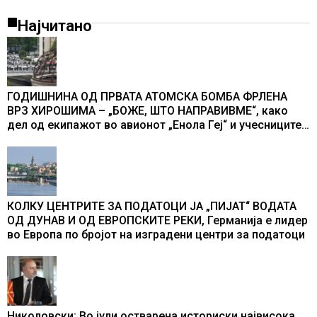
Најчитано
ГОДИШНИНА ОД ПРВАТА АТОМСКА БОМБА ФРЛЕНА
ВРЗ ХИРОШИМА – „БОЖЕ, ШТО НАПРАВИВМЕ“, како
дел од екипажот во авионот „Енола Геј“ и учесниците
во бомбардирањето го доживуваа овој настан што го
промени текот на историјата
КОЛКУ ЦЕНТРИТЕ ЗА ПОДАТОЦИ ЈА „ПИЈАТ“ ВОДАТА
ОД ДУНАВ И ОД ЕВРОПСКИТЕ РЕКИ, Германија е лидер
во Европа по бројот на изградени центри за податоци
Николовски: Во јули остварена историски највисока