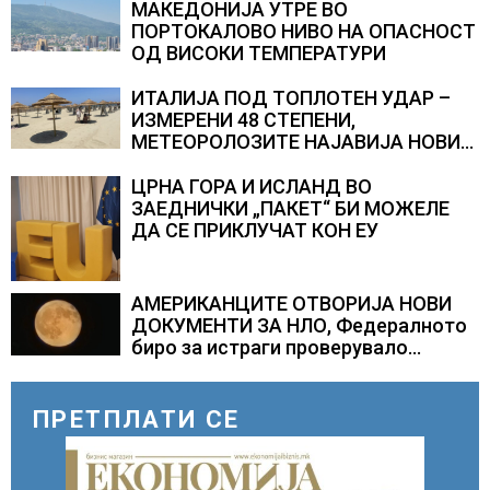
МАКЕДОНИЈА УТРЕ ВО
ПОРТОКАЛОВО НИВО НА ОПАСНОСТ
ОД ВИСОКИ ТЕМПЕРАТУРИ
ИТАЛИЈА ПОД ТОПЛОТЕН УДАР –
ИЗМЕРЕНИ 48 СТЕПЕНИ,
МЕТЕОРОЛОЗИТЕ НАЈАВИЈА НОВИ
ПРОГНОЗИ ЗА СРЕДИНАТА НА
АВГУСТ
ЦРНА ГОРА И ИСЛАНД ВО
ЗАЕДНИЧКИ „ПАКЕТ“ БИ МОЖЕЛЕ
ДА СЕ ПРИКЛУЧАТ КОН ЕУ
АМЕРИКАНЦИТЕ ОТВОРИЈА НОВИ
ДОКУМЕНТИ ЗА НЛО, Федералното
биро за истраги проверувало
снимки за „Големи темни
триаголници со светла“
ПРЕТПЛАТИ СЕ