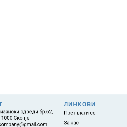
Т
ЛИНКОВИ
тизански одреди бр.62,
Претплати се
 1000 Скопје
За нас
company@gmail.com