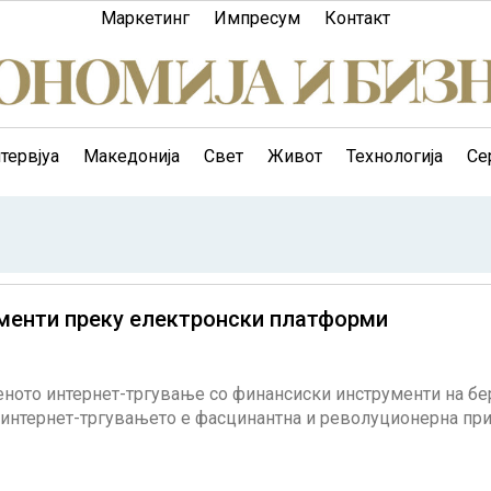
Маркетинг
Импресум
Контакт
тервјуа
Македонија
Свет
Живот
Технологија
Се
ументи преку електронски платформи
ното интернет-тргување со финансиски инструменти на бе
а интернет-тргувањето е фасцинантна и револуционерна пр