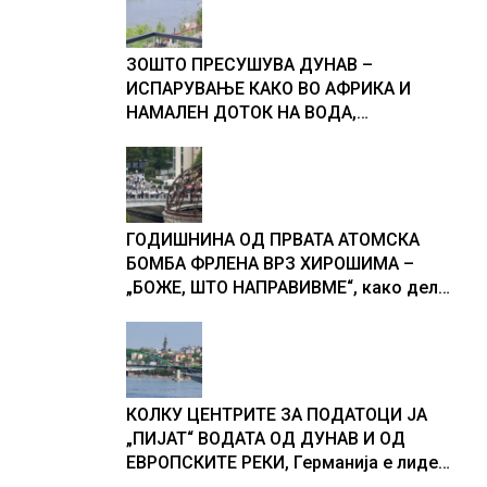
ЗОШТО ПРЕСУШУВА ДУНАВ –
ИСПАРУВАЊЕ КАКО ВО АФРИКА И
НАМАЛЕН ДОТОК НА ВОДА,
објаснување на хидрогеолог од
Србија
ГОДИШНИНА ОД ПРВАТА АТОМСКА
БОМБА ФРЛЕНА ВРЗ ХИРОШИМА –
„БОЖЕ, ШТО НАПРАВИВМЕ“, како дел
од екипажот во авионот „Енола Геј“ и
учесниците во бомбардирањето го
доживуваа овој настан што го
промени текот на историјата
КОЛКУ ЦЕНТРИТЕ ЗА ПОДАТОЦИ ЈА
„ПИЈАТ“ ВОДАТА ОД ДУНАВ И ОД
ЕВРОПСКИТЕ РЕКИ, Германија е лидер
во Европа по бројот на изградени