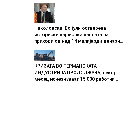
центри за податоци
Николовски: Во јули остварена
историски највисока наплата на
приходи од над 14 милијарди денари
– изградивме систем што испорачува
резултати
КРИЗАТА ВО ГЕРМАНСКАТА
ИНДУСТРИЈА ПРОДОЛЖУВА, секој
месец исчезнуваат 15.000 работни
места