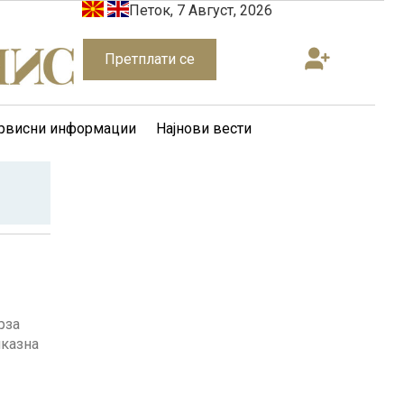
Петок, 7 Август, 2026
Претплати се
рвисни информации
Најнови вести
рза
иказна