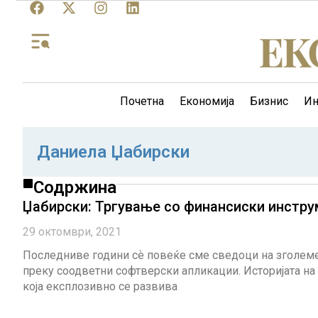
Почетна
Економија
Бизнис
Ин
Даниела Џабирски
Содржина
Џабирски: Тргување со финансиски инстр
29 октомври, 2021
Последниве години сѐ повеќе сме сведоци на зголеме
преку соодветни софтверски апликации. Историјата н
која експлозивно се развива