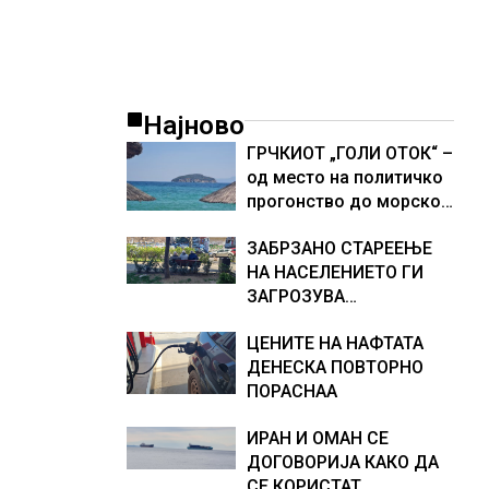
Најново
ГРЧКИОТ „ГОЛИ ОТОК“ –
од место на политичко
прогонство до морско
светилиште
ЗАБРЗАНО СТАРЕЕЊЕ
НА НАСЕЛЕНИЕТО ГИ
ЗАГРОЗУВА
ПЕНЗИСКИТЕ СИСТЕМИ
ЦЕНИТЕ НА НАФТАТА
ВО ЕВРОПА и
ДЕНЕСКА ПОВТОРНО
долгорочниот
ПОРАСНАА
економски раст
ИРАН И ОМАН СЕ
ДОГОВОРИЈА КАКО ДА
СЕ КОРИСТАТ