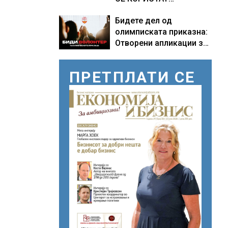
ПОМОРСКИТЕ
Бидете дел од
КОРИДОРИ ЗА
олимписката приказна:
БРОДОВИТЕ НИЗ
Отворени апликации за
ОРМУСКАТА ТЕСНИНА
волонтери за Игрите во
Лос Анџелес 2028
ПРЕТПЛАТИ СЕ