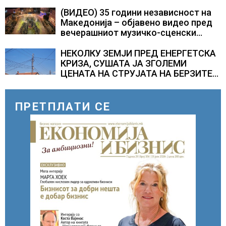
најбараните работни места во 2026
година
(ВИДЕО) 35 години независност на
Македонија – објавено видео пред
вечерашниот музичко-сценски
спектакл во Охрид
НЕКОЛКУ ЗЕМЈИ ПРЕД ЕНЕРГЕТСКА
КРИЗА, СУШАТА ЈА ЗГОЛЕМИ
ЦЕНАТА НА СТРУЈАТА НА БЕРЗИТЕ
НА НАД 700 ЕВРА ЗА МЕГАВАТ-ЧАС
ПРЕТПЛАТИ СЕ