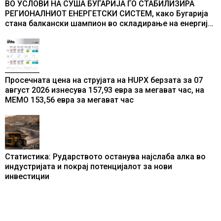
ВО УСЛОВИ НА СУША БУГАРИЈА ГО СТАБИЛИЗИРА
РЕГИОНАЛНИОТ ЕНЕРГЕТСКИ СИСТЕМ, како Бугарија
стана балкански шампион во складирање на енергија
од батерии
Просечната цена на струјата на HUPX берзата за 07
август 2026 изнесува 157,93 евра за мегават час, на
МЕМО 153,56 евра за мегават час
Статистика: Рударството останува најслаба алка во
индустријата и покрај потенцијалот за нови
инвестиции