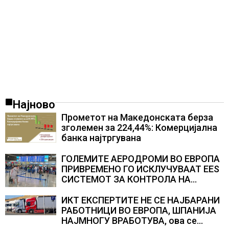
Најново
Прометот на Македонската берза
зголемен за 224,44%: Комерцијална
банка најтргувана
ГОЛЕМИТЕ АЕРОДРОМИ ВО ЕВРОПА
ПРИВРЕМЕНО ГО ИСКЛУЧУВААТ ЕЕS
СИСТЕМОТ ЗА КОНТРОЛА НА
ПАТНИЦИ, новите правила го
забавуваат протокот на патници на
ИКТ ЕКСПЕРТИТЕ НЕ СЕ НАЈБАРАНИ
аеродромите и предизвикува долги
РАБОТНИЦИ ВО ЕВРОПА, ШПАНИЈА
редици
НАЈМНОГУ ВРАБОТУВА, oва се