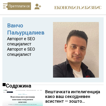
Претплати се
Ванчо
Паљурцалиев
Авторот е SEO
специјалист
Авторот е SEO
специјалист
Содржина
Вештачката интелигенција
како ваш секојдневен
асистент — зошто
македонските бизниси не