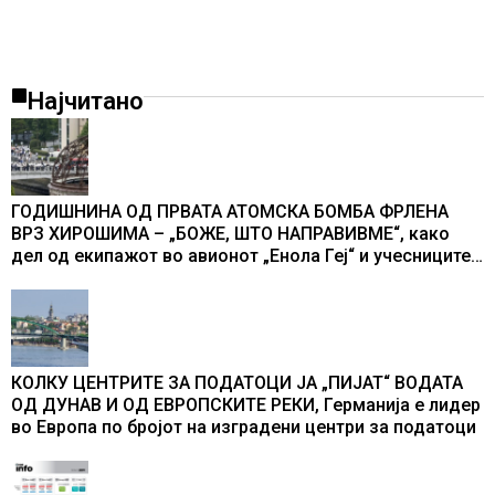
Најчитано
ГОДИШНИНА ОД ПРВАТА АТОМСКА БОМБА ФРЛЕНА
ВРЗ ХИРОШИМА – „БОЖЕ, ШТО НАПРАВИВМЕ“, како
дел од екипажот во авионот „Енола Геј“ и учесниците
во бомбардирањето го доживуваа овој настан што го
промени текот на историјата
КОЛКУ ЦЕНТРИТЕ ЗА ПОДАТОЦИ ЈА „ПИЈАТ“ ВОДАТА
ОД ДУНАВ И ОД ЕВРОПСКИТЕ РЕКИ, Германија е лидер
во Европа по бројот на изградени центри за податоци