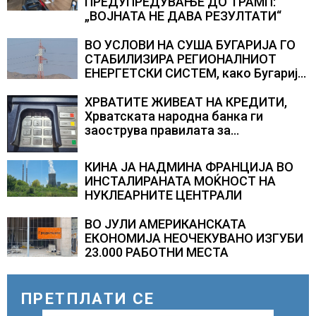
ПРЕДУПРЕДУВАЊЕ ДО ТРАМП:
„ВОЈНАТА НЕ ДАВА РЕЗУЛТАТИ“
ВО УСЛОВИ НА СУША БУГАРИЈА ГО
СТАБИЛИЗИРА РЕГИОНАЛНИОТ
ЕНЕРГЕТСКИ СИСТЕМ, како Бугарија
стана балкански шампион во
складирање на енергија од батерии
ХРВАТИТЕ ЖИВЕАТ НА КРЕДИТИ,
Хрватската народна банка ги
заострува правилата за
кредитирање и предупредува на
зголемени ризици во финансискиот
КИНА ЈА НАДМИНА ФРАНЦИЈА ВО
систем
ИНСТАЛИРАНАТА МОЌНОСТ НА
НУКЛЕАРНИТЕ ЦЕНТРАЛИ
ВО ЈУЛИ АМЕРИКАНСКАТА
ЕКОНОМИЈА НЕОЧЕКУВАНО ИЗГУБИ
23.000 РАБОТНИ МЕСТА
ПРЕТПЛАТИ СЕ