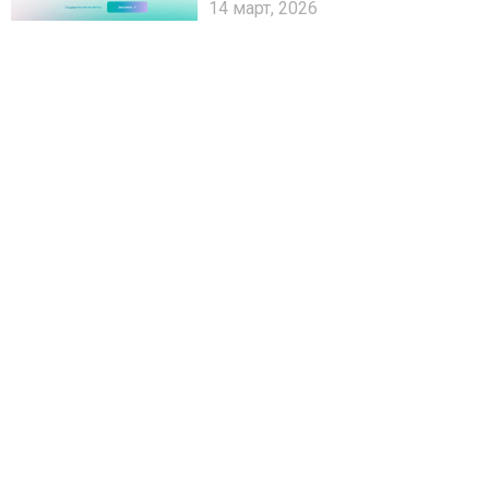
14 март, 2026
можат да си дозволат да
чекаат