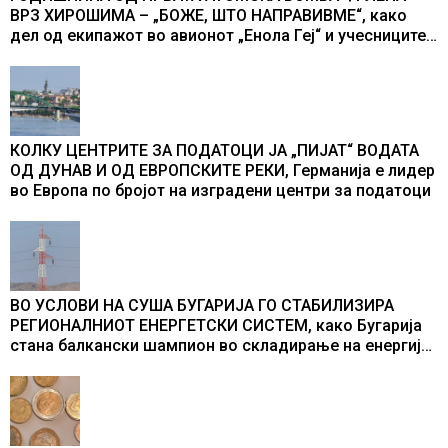
ВРЗ ХИРОШИМА – „БОЖЕ, ШТО НАПРАВИВМЕ“, како
дел од екипажот во авионот „Енола Геј“ и учесниците
во бомбардирањето го доживуваа овој настан што го
промени текот на историјата
КОЛКУ ЦЕНТРИТЕ ЗА ПОДАТОЦИ ЈА „ПИЈАТ“ ВОДАТА
ОД ДУНАВ И ОД ЕВРОПСКИТЕ РЕКИ, Германија е лидер
во Европа по бројот на изградени центри за податоци
ВО УСЛОВИ НА СУША БУГАРИЈА ГО СТАБИЛИЗИРА
РЕГИОНАЛНИОТ ЕНЕРГЕТСКИ СИСТЕМ, како Бугарија
стана балкански шампион во складирање на енергија
од батерии