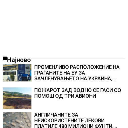
Најново
ПРОМЕНЛИВО РАСПОЛОЖЕНИЕ НА
ГРАЃАНИТЕ НА ЕУ ЗА
ЗАЧЛЕНУВАЊЕТО НА УКРАИНА,
изненадува каква е поддршката од
Полска, Франција и Германија
ПОЖАРОТ ЗАД ВОДНО СЕ ГАСИ СО
ПОМОШ ОД ТРИ АВИОНИ
АНГЛИЧАНИТЕ ЗА
НЕИСКОРИСТЕНИТЕ ЛЕКОВИ
ПЛАТИЛЕ 480 МИЛИОНИ ФУНТИ,