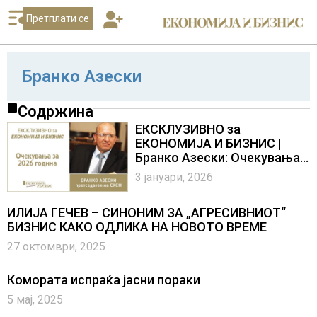
Претплати се
Бранко Азески
Содржина
ЕКСКЛУЗИВНО за
ЕКОНОМИЈА И БИЗНИС |
Бранко Азески: Очекувања
за 2026 година
3 јануари, 2026
ИЛИЈА ГЕЧЕВ – СИНОНИМ ЗА „АГРЕСИВНИОТ“
БИЗНИС КАКО ОДЛИКА НА НОВОТО ВРЕМЕ
27 октомври, 2025
Комората испраќа јасни пораки
5 мај, 2025