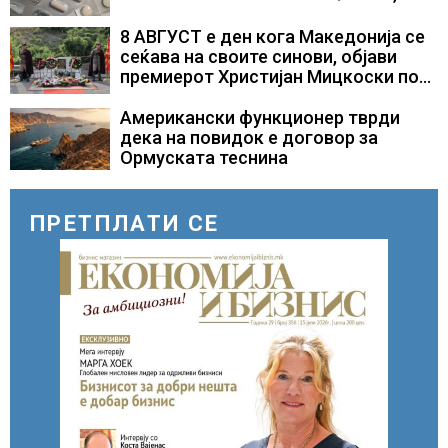
повик до пациентите да бараат
само лекови што навистина им се
8 АВГУСТ е ден кога Македонија се
потребни
сеќава на своите синови, објави
премиерот Христијан Мицкоски по
повод 25 годишнината од
загинувањето на десетмината
Американски функционер тврди
прилепски бранители
дека на повидок е договор за
Ормуската теснина
ПРЕТПЛАТИ СЕ