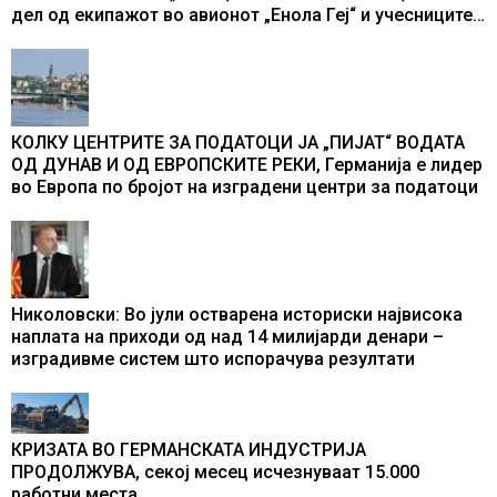
дел од екипажот во авионот „Енола Геј“ и учесниците
во бомбардирањето го доживуваа овој настан што го
промени текот на историјата
КОЛКУ ЦЕНТРИТЕ ЗА ПОДАТОЦИ ЈА „ПИЈАТ“ ВОДАТА
ОД ДУНАВ И ОД ЕВРОПСКИТЕ РЕКИ, Германија е лидер
во Европа по бројот на изградени центри за податоци
Николовски: Во јули остварена историски највисока
наплата на приходи од над 14 милијарди денари –
изградивме систем што испорачува резултати
КРИЗАТА ВО ГЕРМАНСКАТА ИНДУСТРИЈА
ПРОДОЛЖУВА, секој месец исчезнуваат 15.000
работни места