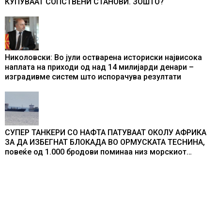
КУПУВААТ СОПСТВЕНИ СТАНОВИ. ЗОШТО?
Николовски: Во јули остварена историски највисока
наплата на приходи од над 14 милијарди денари –
изградивме систем што испорачува резултати
СУПЕР ТАНКЕРИ СО НАФТА ПАТУВААТ ОКОЛУ АФРИКА
ЗА ДА ИЗБЕГНАТ БЛОКАДА ВО ОРМУСКАТА ТЕСНИНА,
повеќе од 1.000 бродови поминаа низ морскиот
премин со помош на американската војска