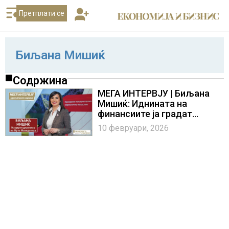
Претплати се
Биљана Мишиќ
Содржина
МЕГА ИНТЕРВЈУ | Биљана
Мишиќ: Иднината на
финансиите ја градат
конзистентни системи −
10 февруари, 2026
еволуцијата на Иуте
Македонија кон зрела
финансиска платформа по
европски терк