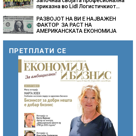
започнаа својата професионална
приказна во Lidl Логистичкиот
центар во Куманово
РАЗВОЈОТ НА ВИ Е НАЈВАЖЕН
ФАКТОР ЗА РАСТ НА
АМЕРИКАНСКАТА ЕКОНОМИЈА
ПРЕТПЛАТИ СЕ