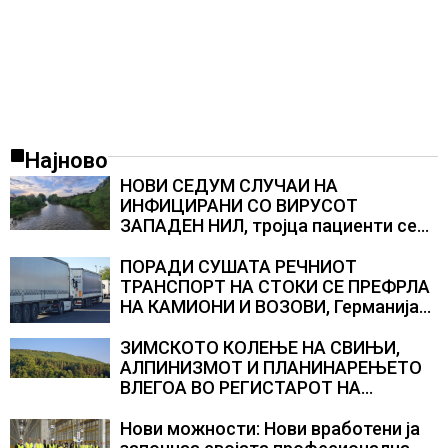
Најново
НОВИ СЕДУМ СЛУЧАИ НА
ИНФИЦИРАНИ СО ВИРУСОТ
ЗАПАДЕН НИЛ, тројца пациенти се
во критична состојба
ПОРАДИ СУШАТА РЕЧНИОТ
ТРАНСПОРТ НА СТОКИ СЕ ПРЕФРЛА
НА КАМИОНИ И ВОЗОВИ, Германија
со итни мерки овозможува
камионџиите да возат и во недела
ЗИМСКОТО КОЛЕЊЕ НА СВИЊИ,
АЛПИНИЗМОТ И ПЛАНИНАРЕЊЕТО
ВЛЕГОА ВО РЕГИСТАРОТ НА
КУЛТУРНО НАСЛЕДСТВО НА
СЛОВЕНИЈА
Нови можности: Нови вработени ја