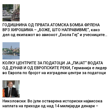
ГОДИШНИНА ОД ПРВАТА АТОМСКА БОМБА ФРЛЕНА
ВРЗ ХИРОШИМА – „БОЖЕ, ШТО НАПРАВИВМЕ“, како
дел од екипажот во авионот „Енола Геј“ и учесниците
во бомбардирањето го доживуваа овој настан што го
промени текот на историјата
КОЛКУ ЦЕНТРИТЕ ЗА ПОДАТОЦИ ЈА „ПИЈАТ“ ВОДАТА
ОД ДУНАВ И ОД ЕВРОПСКИТЕ РЕКИ, Германија е лидер
во Европа по бројот на изградени центри за податоци
Николовски: Во јули остварена историски највисока
наплата на приходи од над 14 милијарди денари –