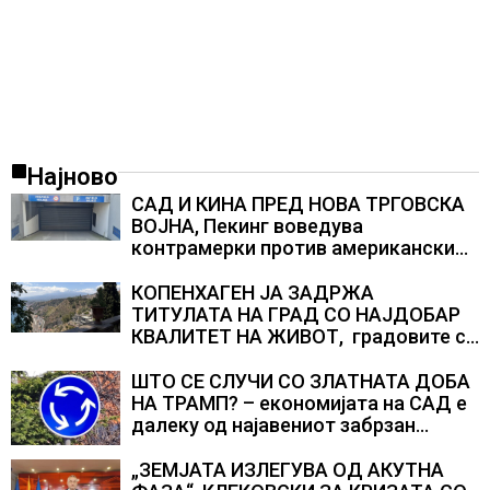
Најново
САД И КИНА ПРЕД НОВА ТРГОВСКА
ВОЈНА, Пекинг воведува
контрамерки против американски
компании и организации
КОПЕНХАГЕН ЈА ЗАДРЖА
ТИТУЛАТА НА ГРАД СО НАЈДОБАР
КВАЛИТЕТ НА ЖИВОТ, градовите со
најниско рангирање продолжуваат
да бидат обележани со
ШТО СЕ СЛУЧИ СО ЗЛАТНАТА ДОБА
комбинација од фактори
НА ТРАМП? – економијата на САД е
далеку од најавениот забрзан
економски раст
„ЗЕМЈАТА ИЗЛЕГУВА ОД АКУТНА