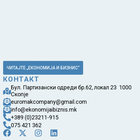
ЧИТАЈТЕ „ЕКОНОМИЈА И БИЗНИС“
КОНТАКТ
Бул. Партизански одреди бр.62, локал 23 1000
Скопје
euromakcompany@gmail.com
info@ekonomijaibiznis.mk
+389 (0)23211-915
075 421 362