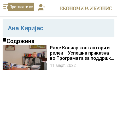
Претплати се
Ана Киријас
Содржина
Раде Кончар контактори и
релеи − Успешна приказна
во Програмата за поддршка
на конкурентноста на МСП
11 март, 2022
на ЕБОР и на ЕУ