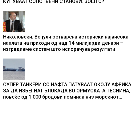
КУПУВААТ СОПСТВЕНИ СТАНОВИ. ЗОШТО?
Николовски: Во јули остварена историски највисока
наплата на приходи од над 14 милијарди денари –
изградивме систем што испорачува резултати
СУПЕР ТАНКЕРИ СО НАФТА ПАТУВААТ ОКОЛУ АФРИКА
ЗА ДА ИЗБЕГНАТ БЛОКАДА ВО ОРМУСКАТА ТЕСНИНА,
повеќе од 1.000 бродови поминаа низ морскиот
премин со помош на американската војска