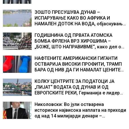
ЗОШТО ПРЕСУШУВА ДУНАВ –
ИСПАРУВАЊЕ КАКО ВО АФРИКА И
НАМАЛЕН ДОТОК НА ВОДА, објаснување
на хидрогеолог од Србија
ГОДИШНИНА ОД ПРВАТА АТОМСКА
БОМБА ФРЛЕНА ВРЗ ХИРОШИМА –
„БОЖЕ, ШТО НАПРАВИВМЕ“, како дел од
екипажот во авионот „Енола Геј“ и
учесниците во бомбардирањето го
НАФТЕНИТЕ АМЕРИКАНСКИ ГИГАНТИ
доживуваа овој настан што го промени
ОСТВАРИЈА ВИСОКИ ПРОФИТИ, ТРАМП
текот на историјата
БАРА ОД НИВ ДА ГИ НАМАЛАТ ЦЕНИТЕ
НА ГОРИВАТА
КОЛКУ ЦЕНТРИТЕ ЗА ПОДАТОЦИ ЈА
„ПИЈАТ“ ВОДАТА ОД ДУНАВ И ОД
ЕВРОПСКИТЕ РЕКИ, Германија е лидер
во Европа по бројот на изградени
центри за податоци
Николовски: Во јули остварена
историски највисока наплата на приходи
од над 14 милијарди денари –
изградивме систем што испорачува
резултати