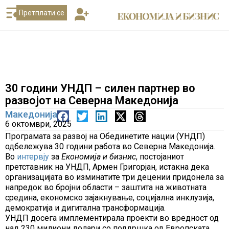
Претплати се
30 години УНДП – силен партнер во
развојот на Северна Македонија
Македонија
6 октомври, 2025
Програмата за развој на Обединетите нации (УНДП)
одбележува 30 години работа во Северна Македонија.
Во
интервју
за
Економија и бизнис
, постојаниот
претставник на УНДП, Армен Григорјан, истакна дека
организацијата во изминатите три децении придонела за
напредок во бројни области – заштита на животната
средина, економско зајакнување, социјална инклузија,
демократија и дигитална трансформација.
УНДП досега имплементирала проекти во вредност од
над 230 милиони долари со поддршка од Европската