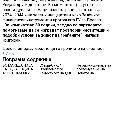
Унија и други донатори. Во моментов, фокусот е на
спроведување на Националната развојна стратегија
2024–2044 и на зелени иницијативи како Зелениот
финансиски инструмент и програмата ЕУ за Преспа.
„Во изминативе 30 години, заедно со партнерите
помогнавме да се изградат поотпорни институции и
подобри услови за живот на граѓаните“,
нагласи
Григорјан.
Целото интервју можете да го прочитате на следниот
ЛИНК
Поврзана содржина
ВО МАКЕДОНИЈА
„Хема-Онко“:
Не размислуваме за
ЗА ЕДНА ГОДИНА
Проблемот со
зголемување на
4.900 ПОМАЛКУ
недостигот на дел
цената на
ЗАПИШАНИ
од терапијата за
електричната
ПРВАЧИЊА
онколошките
енергија, вели
пациенти во
Мицкоски
моментот е
надминат