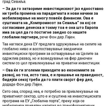
град Севиља.
– За да го затвориме инвестицискиот јаз едноставно
ни треба промена на парадигмата и нови начини за
мобилизирање на многу повеќе финансии. Ова е
суштината на „Компромисот за Севиља“ за кој се
согласивме денеска и токму тоа е она што Европа
има за цел да го постигне заедно со нашите
глобални партнери,
рече Фон дер Лајен.
Таа нагласи дека ЕУ предлага здружување на силите на
глобално ниво и воспоставување заеднички
инвестициски програми за остварување на Целите за
одржлив развој, но и воведување на фер даночен
систем со цел привлекување на приватни инвестиции.
– Ова ќе ги зголеми приходите во економиите за
развој, но тоа, исто така, е и прашање на праведност,
бидејќи секој треба да го плати својот фер дел,
додаде Фон дер Лајен.
Сето ова, според неа, е потребно за привлекување на
приватниот сектор, што е и суштина на инвестициската
програма на ЕУ „Глобална порта“, преку која се
мобилизира приватен капитал во трансформативни