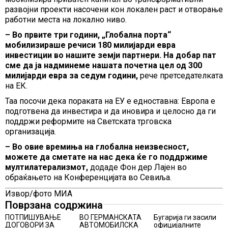
развојни проекти насочени кон локален раст и отворање
работни места на локално ниво.
– Во првите три години, „Глобална порта“
мобилизираше речиси 180 милијарди евра
инвестиции во нашите земји партнери. На добар пат
сме да ја надминеме нашата почетна цел од 300
милијарди евра за седум години,
рече претседателката
на ЕК.
Таа посочи дека пораката на ЕУ е едноставна: Европа е
подготвена да инвестира и да иновира и целосно да ги
поддржи реформите на Светската трговска
организација.
– Во овие времиња на глобална неизвесност,
можете да сметате на нас дека ќе го поддржиме
мултилатерализмот,
додаде Фон дер Лајен во
обраќањето на Конференцијата во Севиља.
Извор/фото МИА
Поврзана содржина
ПОТПИШУВАЊЕ
ВО ГЕРМАНСКАТА
Бугарија ги засили
ДОГОВОРИ ЗА
АВТОМОБИЛСКА
официјалните