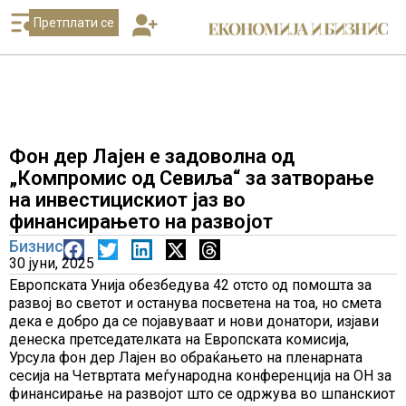
Претплати се
Фон дер Лајен е задоволна од
„Компромис од Севиља“ за затворање
на инвестицискиот јаз во
финансирањето на развојот
Бизнис
30 јуни, 2025
Европската Унија обезбедува 42 отсто од помошта за
развој во светот и останува посветена на тоа, но смета
дека е добро да се појавуваат и нови донатори, изјави
денеска претседателката на Европската комисија,
Урсула фон дер Лајен во обраќањето на пленарната
сесија на Четвртата меѓународна конференција на ОН за
финансирање на развојот што се одржува во шпанскиот