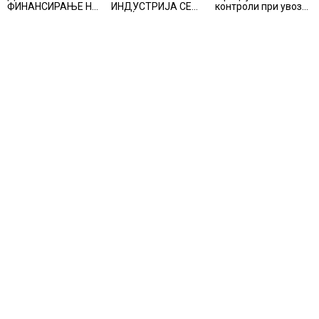
ФИНАНСИРАЊЕ НА
ИНДУСТРИЈА СЕ
контроли при увоз
ПРУГАТА КРИВА
ВРАЌА
на македонско
ПАЛАНКА-ДЕВЕ
ОПТИМИЗМОТ
свежо овошје,
БАИР
домати и пиперки,
објави АХВ