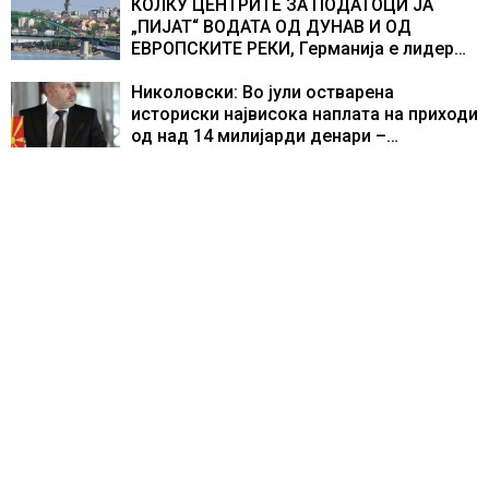
КОЛКУ ЦЕНТРИТЕ ЗА ПОДАТОЦИ ЈА
„ПИЈАТ“ ВОДАТА ОД ДУНАВ И ОД
ЕВРОПСКИТЕ РЕКИ, Германија е лидер
во Европа по бројот на изградени
центри за податоци
Николовски: Во јули остварена
историски највисока наплата на приходи
од над 14 милијарди денари –
изградивме систем што испорачува
резултати