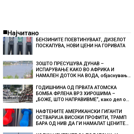
Најчитано
БЕНЗИНИТЕ ПОЕВТИНУВААТ, ДИЗЕЛОТ
ПОСКАПУВА, НОВИ ЦЕНИ НА ГОРИВАТА
ЗОШТО ПРЕСУШУВА ДУНАВ –
ИСПАРУВАЊЕ КАКО ВО АФРИКА И
НАМАЛЕН ДОТОК НА ВОДА, објаснување
на хидрогеолог од Србија
ГОДИШНИНА ОД ПРВАТА АТОМСКА
БОМБА ФРЛЕНА ВРЗ ХИРОШИМА –
„БОЖЕ, ШТО НАПРАВИВМЕ“, како дел од
екипажот во авионот „Енола Геј“ и
учесниците во бомбардирањето го
НАФТЕНИТЕ АМЕРИКАНСКИ ГИГАНТИ
доживуваа овој настан што го промени
ОСТВАРИЈА ВИСОКИ ПРОФИТИ, ТРАМП
текот на историјата
БАРА ОД НИВ ДА ГИ НАМАЛАТ ЦЕНИТЕ
НА ГОРИВАТА