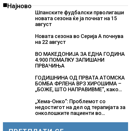
Најново
Шпанските фудбалски прволигаши
новата сезона ќе ја почнат на 15
август
Новата сезона во Серија А почнува
на 22 август
ВО МАКЕДОНИЈА ЗА ЕДНА ГОДИНА
4.900 ПОМАЛКУ ЗАПИШАНИ
ПРВАЧИЊА
ГОДИШНИНА ОД ПРВАТА АТОМСКА
БОМБА ФРЛЕНА ВРЗ ХИРОШИМА –
„БОЖЕ, ШТО НАПРАВИВМЕ“, како
дел од екипажот во авионот „Енола
Геј“ и учесниците во
„Хема-Онко“: Проблемот со
бомбардирањето го доживуваа овој
недостигот на дел од терапијата за
настан што го промени текот на
онколошките пациенти во
историјата
моментот е надминат