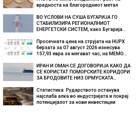
текот на историјата
вредноста на благородниот метал
ВО УСЛОВИ НА СУША БУГАРИЈА ГО
СТАБИЛИЗИРА РЕГИОНАЛНИОТ
ЕНЕРГЕТСКИ СИСТЕМ, како Бугарија
стана балкански шампион во
складирање на енергија од батерии
Просечната цена на струјата на HUPX
берзата за 07 август 2026 изнесува
157,93 евра за мегават час, на МЕМО
153,56 евра за мегават час
ИРАН И ОМАН СЕ ДОГОВОРИЈА КАКО ДА
СЕ КОРИСТАТ ПОМОРСКИТЕ КОРИДОРИ
ЗА БРОДОВИТЕ НИЗ ОРМУСКАТА
ТЕСНИНА
Статистика: Рударството останува
најслаба алка во индустријата и покрај
потенцијалот за нови инвестиции