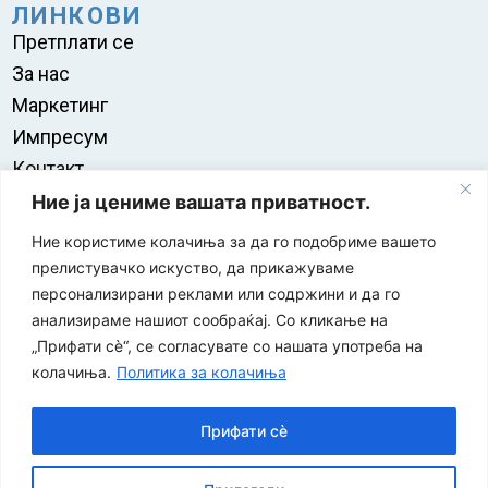
ЛИНКОВИ
Претплати се
За нас
Маркетинг
Импресум
Контакт
Правила на користење
Ние ја цениме вашата приватност.
Ние користиме колачиња за да го подобриме вашето
прелистувачко искуство, да прикажуваме
персонализирани реклами или содржини и да го
анализираме нашиот сообраќај. Со кликање на
„Прифати сè“, се согласувате со нашата употреба на
колачиња.
Политика за колачиња
Прифати сè
“ЕУРО-МАК-КОМПАНИ” Д.О.О е членка на асоцијацијата