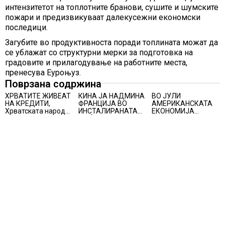
интензитетот на топлотните бранови, сушите и шумските
пожари и предизвикуваат далекусежни економски
последици.
Загубите во продуктивноста поради топлината можат да
се ублажат со структурни мерки за подготовка на
градовите и прилагодување на работните места,
пренесува Еуроњуз.
Поврзана содржина
ХРВАТИТЕ ЖИВЕАТ
КИНА ЈА НАДМИНА
ВО ЈУЛИ
НА КРЕДИТИ,
ФРАНЦИЈА ВО
АМЕРИКАНСКАТА
Хрватската народна
ИНСТАЛИРАНАТА
ЕКОНОМИЈА
банка ги заострува
МОЌНОСТ НА
НЕОЧЕКУВАНО
правилата за
НУКЛЕАРНИТЕ
ИЗГУБИ 23.000
кредитирање и
ЦЕНТРАЛИ
РАБОТНИ МЕСТА
предупредува на
зголемени ризици
во финансискиот
систем