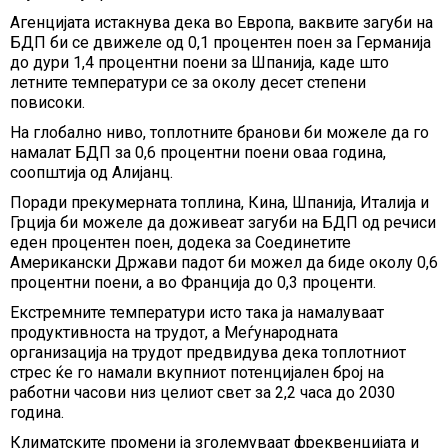
Агенцијата истакнува дека во Европа, ваквите загуби на
БДП би се движеле од 0,1 процентен поен за Германија
до дури 1,4 процентни поени за Шпанија, каде што
летните температури се за околу десет степени
повисоки.
На глобално ниво, топлотните бранови би можеле да го
намалат БДП за 0,6 процентни поени оваа година,
соопштија од Алијанц.
Поради прекумерната топлина, Кина, Шпанија, Италија и
Грција би можеле да доживеат загуби на БДП од речиси
еден процентен поен, додека за Соединетите
Американски Држави падот би можел да биде околу 0,6
процентни поени, а во Франција до 0,3 проценти.
Екстремните температури исто така ја намалуваат
продуктивноста на трудот, а Меѓународната
организација на трудот предвидува дека топлотниот
стрес ќе го намали вкупниот потенцијален број на
работни часови низ целиот свет за 2,2 часа до 2030
година.
Климатските промени ја зголемуваат фреквенцијата и