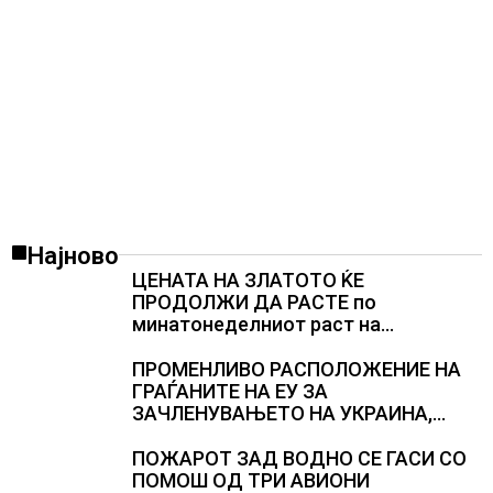
Најново
ЦЕНАТА НА ЗЛАТОТО ЌЕ
ПРОДОЛЖИ ДА РАСТЕ по
минатонеделниот раст на
вредноста на благородниот метал
ПРОМЕНЛИВО РАСПОЛОЖЕНИЕ НА
ГРАЃАНИТЕ НА ЕУ ЗА
ЗАЧЛЕНУВАЊЕТО НА УКРАИНА,
изненадува каква е поддршката од
Полска, Франција и Германија
ПОЖАРОТ ЗАД ВОДНО СЕ ГАСИ СО
ПОМОШ ОД ТРИ АВИОНИ