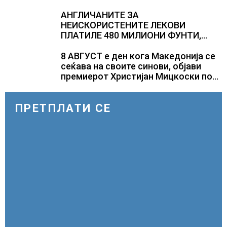
АНГЛИЧАНИТЕ ЗА
НЕИСКОРИСТЕНИТЕ ЛЕКОВИ
ПЛАТИЛЕ 480 МИЛИОНИ ФУНТИ,
повик до пациентите да бараат
само лекови што навистина им се
8 АВГУСТ е ден кога Македонија се
потребни
сеќава на своите синови, објави
премиерот Христијан Мицкоски по
повод 25 годишнината од
загинувањето на десетмината
прилепски бранители
ПРЕТПЛАТИ СЕ