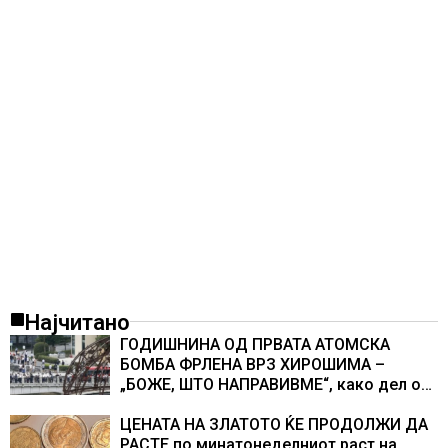
Најчитано
ГОДИШНИНА ОД ПРВАТА АТОМСКА
БОМБА ФРЛЕНА ВРЗ ХИРОШИМА –
„БОЖЕ, ШТО НАПРАВИВМЕ“, како дел од
екипажот во авионот „Енола Геј“ и
учесниците во бомбардирањето го
ЦЕНАТА НА ЗЛАТОТО ЌЕ ПРОДОЛЖИ ДА
доживуваа овој настан што го промени
РАСТЕ по минатонеделниот раст на