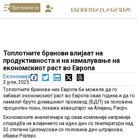
Претплати се
Топлотните бранови влијаат на
продуктивноста и на намалување на
економскиот раст во Европа
Економија
2 јули, 2025
Tоплотнитe бранови низ Европа би можеле да го
забават економскиот раст во Европа оваа година и да го
намалат бруто домашниот производ (БДП) за половина
процентен поен, покажа извештајот на Алијанц Рисрч.
Eкономските аналитичари од оваа компанија направија
споредба на влијанието на еден ден со температури над
32 степени Целзиусови со половина ден штрајкови,
објави Ројтерс.