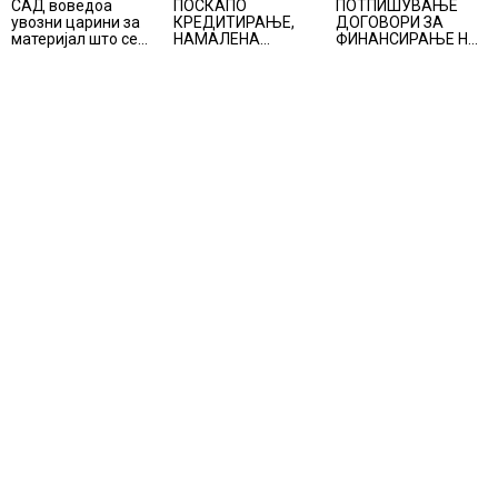
САД воведоа
ПОСКАПО
ПОТПИШУВАЊЕ
увозни царини за
КРЕДИТИРАЊЕ,
ДОГОВОРИ ЗА
материјал што се
НАМАЛЕНА
ФИНАНСИРАЊЕ НА
користи во соларни
ПОБАРУВАЧКА И
ПРУГАТА КРИВА
панели и чипови
НИЗОК РАСТ НА
ПАЛАНКА-ДЕВЕ
ЦЕНИТЕ НА
БАИР
СТАНОВИТЕ ВО
ГЕРМАНИЈА, цените
паднаа во Штутгарт
градот на
автомобилската
индустрија која е во
криза