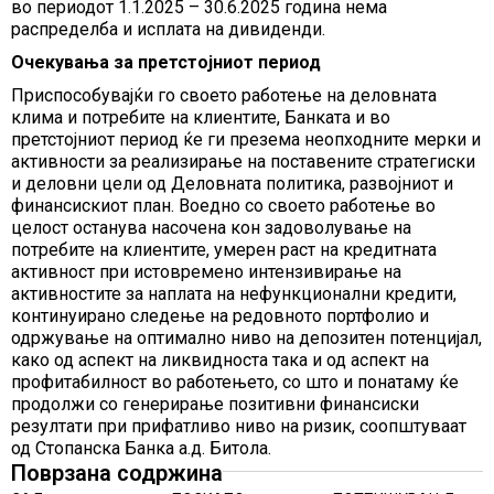
во периодот 1.1.2025 – 30.6.2025 година нема
распределба и исплата на дивиденди.
Очекувања за претстојниот период
Приспособувајќи го своето работење на деловната
клима и потребите на клиентите, Банката и во
претстојниот период ќе ги презема неопходните мерки и
активности за реализирање на поставените стратегиски
и деловни цели од Деловната политика, развојниот и
финансискиот план. Воедно со своето работење во
целост останува насочена кон задоволување на
потребите на клиентите, умерен раст на кредитната
активност при истовремено интензивирање на
активностите за наплата на нефункционални кредити,
континуирано следење на редовното портфолио и
одржување на оптимално ниво на депозитен потенцијал,
како од аспект на ликвидноста така и од аспект на
профитабилност во работењето, со што и понатаму ќе
продолжи со генерирање позитивни финансиски
резултати при прифатливо ниво на ризик, соопштуваат
од Стопанска Банка а.д. Битола.
Поврзана содржина