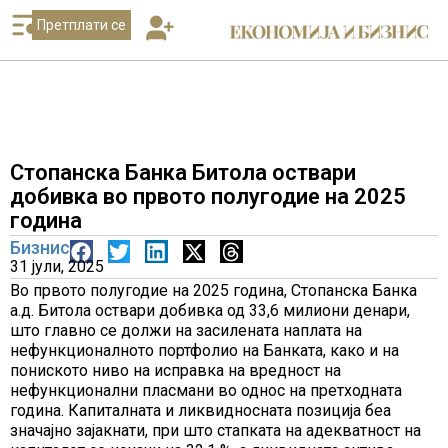
Претплати се
Стопанска Банка Битола оствари
добивка во првото полугодие на 2025
година
Бизнис
31 јули, 2025
Во првото полугодие на 2025 година, Стопанска Банка
а.д. Битола оствари добивка од 33,6 милиони денари,
што главно се должи на засилената наплата на
нефункционалното портфолио на Банката, како и на
пониското ниво на исправка на вредност на
нефункционални пласмани во однос на претходната
година. Капиталната и ликвидносната позиција беа
значајно зајакнати, при што стапката на адекватност на