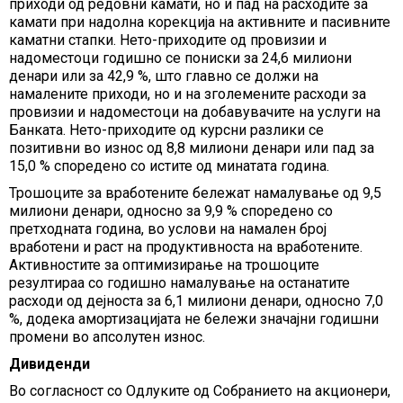
приходи од редовни камати, но и пад на расходите за
камати при надолна корекција на активните и пасивните
каматни стапки. Нето-приходите од провизии и
надоместоци годишно се пониски за 24,6 милиони
денари или за 42,9 %, што главно се должи на
намалените приходи, но и на зголемените расходи за
провизии и надоместоци на добавувачите на услуги на
Банката. Нето-приходите од курсни разлики се
позитивни во износ од 8,8 милиони денари или пад за
15,0 % споредено со истите од минатата година.
Трошоците за вработените бележат намалување од 9,5
милиони денари, односно за 9,9 % споредено со
претходната година, во услови на намален број
вработени и раст на продуктивноста на вработените.
Aктивностите за оптимизирање на трошоците
резултираа со годишно намалување на останатите
расходи од дејноста за 6,1 милиони денари, односно 7,0
%, додека амортизацијата не бележи значајни годишни
промени во апсолутен износ.
Дивиденди
Во согласност со Одлуките од Собранието на акционери,