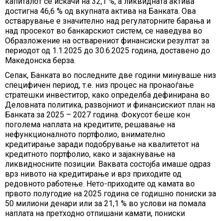
капиталот се искачи на 32,1 %, а ликвидната актива
достигна 46,6 % од вкупната актива на Банката. Ова
остварување е значително над регулаторните барања и
над просекот во банкарскиот систем, се наведува во
Образложение на остварениот финансиски резултат за
периодот од 1.1.2025 до 30.6.2025 година, доставено до
Македонска берза.
Сепак, Банката во последните две години минуваше низ
специфичен период, т.е. низ процес на пронаоѓање
стратешки инвеститор, како определба дефинирана во
Деловната политика, развојниот и финансискиот план на
Банката за 2025 – 2027 година. Фокусот беше кон
поголема наплата на кредитите, решавање на
нефункционалното портфолио, внимателно
кредитирање заради подобрување на квалитетот на
кредитното портфолио, како и зајакнување на
ликвидносните позиции. Ваквата состојба имаше одраз
врз нивото на кредитирање и врз приходите од
редовното работење. Нето-приходите од камата во
првото полугодие на 2025 година се годишно пониски за
50 милиони денари или за 21,1 % во услови на помала
наплата на претходно отпишани камати, пониски