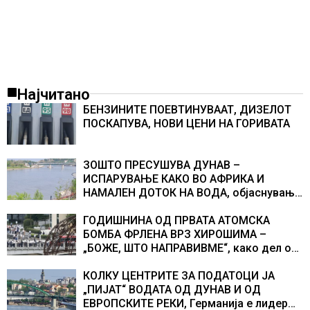
Најчитано
БЕНЗИНИТЕ ПОЕВТИНУВААТ, ДИЗЕЛОТ
ПОСКАПУВА, НОВИ ЦЕНИ НА ГОРИВАТА
ЗОШТО ПРЕСУШУВА ДУНАВ –
ИСПАРУВАЊЕ КАКО ВО АФРИКА И
НАМАЛЕН ДОТОК НА ВОДА, објаснување
на хидрогеолог од Србија
ГОДИШНИНА ОД ПРВАТА АТОМСКА
БОМБА ФРЛЕНА ВРЗ ХИРОШИМА –
„БОЖЕ, ШТО НАПРАВИВМЕ“, како дел од
екипажот во авионот „Енола Геј“ и
учесниците во бомбардирањето го
КОЛКУ ЦЕНТРИТЕ ЗА ПОДАТОЦИ ЈА
доживуваа овој настан што го промени
„ПИЈАТ“ ВОДАТА ОД ДУНАВ И ОД
текот на историјата
ЕВРОПСКИТЕ РЕКИ, Германија е лидер