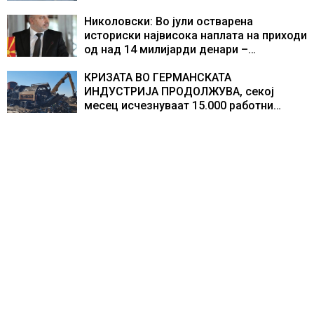
во Европа по бројот на изградени
центри за податоци
Николовски: Во јули остварена
историски највисока наплата на приходи
од над 14 милијарди денари –
изградивме систем што испорачува
резултати
КРИЗАТА ВО ГЕРМАНСКАТА
ИНДУСТРИЈА ПРОДОЛЖУВА, секој
месец исчезнуваат 15.000 работни
места