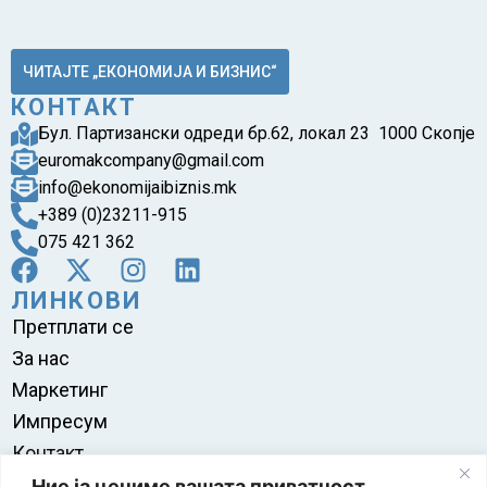
ЧИТАЈТЕ „ЕКОНОМИЈА И БИЗНИС“
КОНТАКТ
Бул. Партизански одреди бр.62, локал 23 1000 Скопје
euromakcompany@gmail.com
info@ekonomijaibiznis.mk
+389 (0)23211-915
075 421 362
ЛИНКОВИ
Претплати се
За нас
Маркетинг
Импресум
Контакт
Правила на користење
Ние ја цениме вашата приватност.