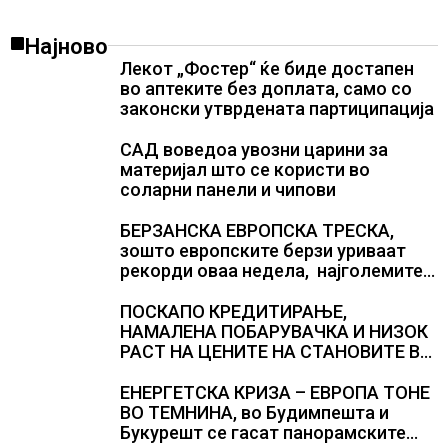
Најново
Лекот „Фостер“ ќе биде достапен
во аптеките без доплата, само со
законски утврдената партиципација
САД воведоа увозни царини за
материјал што се користи во
соларни панели и чипови
БЕРЗАНСКА ЕВРОПСКА ТРЕСКА,
зошто европските берзи уриваат
рекорди оваа недела, најголемите
победници се помалку познатите
компании за ВИ
ПОСКАПО КРЕДИТИРАЊЕ,
НАМАЛЕНА ПОБАРУВАЧКА И НИЗОК
РАСТ НА ЦЕНИТЕ НА СТАНОВИТЕ ВО
ГЕРМАНИЈА, цените паднаа во
Штутгарт градот на
ЕНЕРГЕТСКА КРИЗА – ЕВРОПА ТОНЕ
автомобилската индустрија која е
ВО ТЕМНИНА, во Будимпешта и
во криза
Букурешт се гасат панорамските