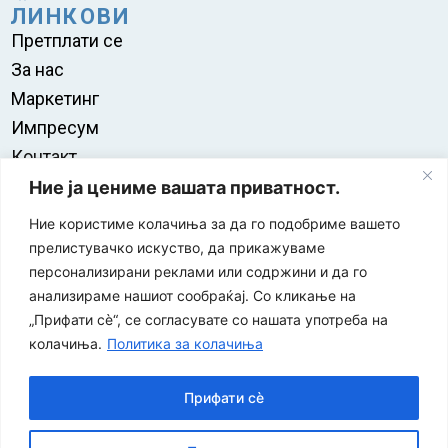
ЛИНКОВИ
Претплати се
За нас
Маркетинг
Импресум
Контакт
Правила на користење
Ние ја цениме вашата приватност.
Ние користиме колачиња за да го подобриме вашето
прелистувачко искуство, да прикажуваме
персонализирани реклами или содржини и да го
анализираме нашиот сообраќај. Со кликање на
„Прифати сè“, се согласувате со нашата употреба на
колачиња.
Политика за колачиња
Прифати сè
“ЕУРО-МАК-КОМПАНИ” Д.О.О е членка на асоцијацијата