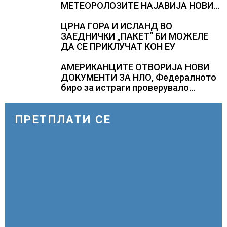
МЕТЕОРОЛОЗИТЕ НАЈАВИЈА НОВИ
ПРОГНОЗИ ЗА СРЕДИНАТА НА
АВГУСТ
ЦРНА ГОРА И ИСЛАНД ВО
ЗАЕДНИЧКИ „ПАКЕТ“ БИ МОЖЕЛЕ
ДА СЕ ПРИКЛУЧАТ КОН ЕУ
АМЕРИКАНЦИТЕ ОТВОРИЈА НОВИ
ДОКУМЕНТИ ЗА НЛО, Федералното
биро за истраги проверувало
снимки за „Големи темни
триаголници со светла“
ПРЕТПЛАТИ СЕ