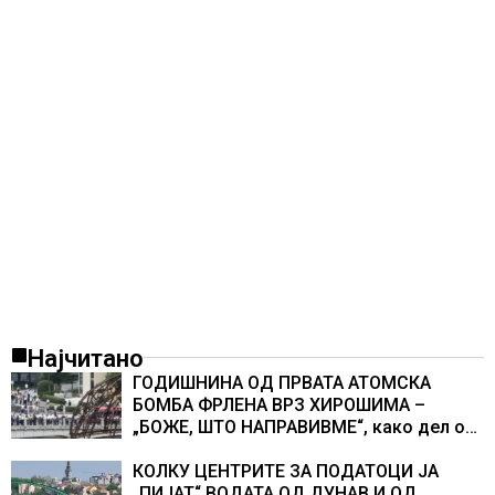
Најчитано
ГОДИШНИНА ОД ПРВАТА АТОМСКА
БОМБА ФРЛЕНА ВРЗ ХИРОШИМА –
„БОЖЕ, ШТО НАПРАВИВМЕ“, како дел од
екипажот во авионот „Енола Геј“ и
учесниците во бомбардирањето го
КОЛКУ ЦЕНТРИТЕ ЗА ПОДАТОЦИ ЈА
доживуваа овој настан што го промени
„ПИЈАТ“ ВОДАТА ОД ДУНАВ И ОД