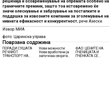
решенија и осовременување на опремата особено на
граничните премини, зашто тоа истовремено ќе
значи олеснување и забрзување на постапките и
поддршка за извозните компании за зголемување на
нивната ефикасност и конкурентност
, рече Азески.
Извор МИА
фото: Царинска управа
Поврзана содржина
ПОРАДИ СУШАТА
Нови можности:
ФАО: ЦЕНИТЕ НА
РЕЧНИОТ
Нови вработени ја
ПЧЕНИЦАТА И
ТРАНСПОРТ НА
започнаа својата
ПЧЕНКАТА СЕ
СТОКИ СЕ ПРЕФРЛА
професионална
ПОВИСОКИ ВО
НА КАМИОНИ И
приказна во Lidl
ЈУЛИ, млекото и
ВОЗОВИ, Германија
Логистичкиот
месото бележат
со итни мерки
центар во Куманово
пониски цени
овозможува
камионџиите да
возат и во недела