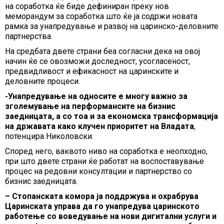
на соработка ќе биде дефиниран преку нов
меморандум за соработка што ќе ја содржи новата
рамка за унапредување и развој на царинско-деловните
партнерства.
На средбата двете страни беа согласни дека на овој
начин ќе се овозможи доследност, усогласеност,
предвидливост и ефикасност на царинските и
деловните процеси.
-Унапредување на односите е многу важно за
зголемување на перформансите на бизнис
заедницата, а со тоа и за економска трансформација
на државата како клучен приоритет на Владата
,
потенцира Николовски.
Според него, ваквото ниво на соработка е неопходно,
при што двете страни ќе работат на воспоставување
процес на редовни консултации и партнерство со
бизнис заедницата.
– Стопанската комора ја поддржува и охрабрува
Царинската управа да го унапредува царинското
работење со воведување на нови дигитални услуги и