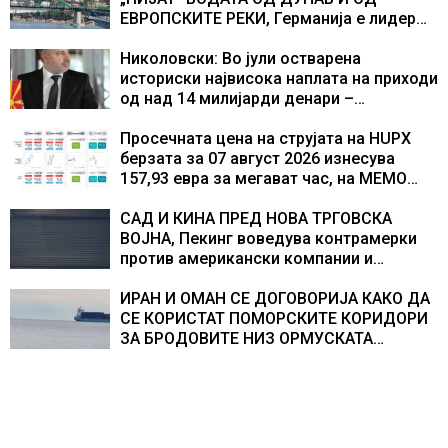
текот на историјата
ЕВРОПСКИТЕ РЕКИ, Германија е лидер
во Европа по бројот на изградени
центри за податоци
Николовски: Во јули остварена
историски највисока наплата на приходи
од над 14 милијарди денари –
изградивме систем што испорачува
резултати
Просечната цена на струјата на HUPX
берзата за 07 август 2026 изнесува
157,93 евра за мегават час, на МЕМО
153,56 евра за мегават час
САД И КИНА ПРЕД НОВА ТРГОВСКА
ВОЈНА, Пекинг воведува контрамерки
против американски компании и
организации
ИРАН И ОМАН СЕ ДОГОВОРИЈА КАКО ДА
СЕ КОРИСТАТ ПОМОРСКИТЕ КОРИДОРИ
ЗА БРОДОВИТЕ НИЗ ОРМУСКАТА
ТЕСНИНА