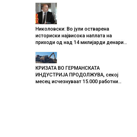
центри за податоци
Николовски: Во јули остварена
историски највисока наплата на
приходи од над 14 милијарди денари
– изградивме систем што испорачува
резултати
КРИЗАТА ВО ГЕРМАНСКАТА
ИНДУСТРИЈА ПРОДОЛЖУВА, секој
месец исчезнуваат 15.000 работни
места