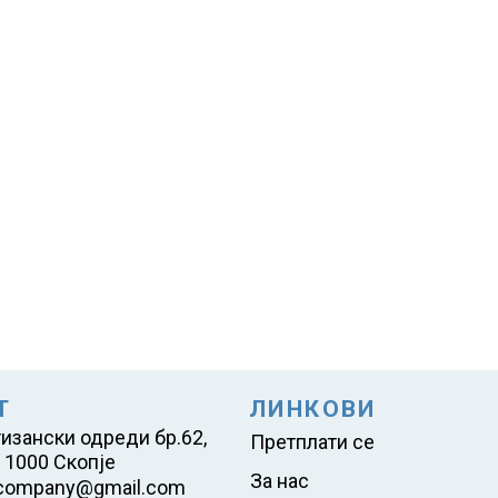
Т
ЛИНКОВИ
тизански одреди бр.62,
Претплати се
 1000 Скопје
За нас
company@gmail.com