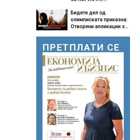
ПОМОРСКИТЕ
Бидете дел од
КОРИДОРИ ЗА
олимписката приказна:
БРОДОВИТЕ НИЗ
Отворени апликации за
ОРМУСКАТА ТЕСНИНА
волонтери за Игрите во
Лос Анџелес 2028
ПРЕТПЛАТИ СЕ