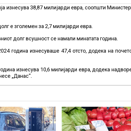
ија изнесува 38,87 милијарди евра, соопшти Министе
олг е зголемен за 2,7 милијарди евра.
вниот долг всушност се намали минатата година.
2024 година изнесуваше 47,4 отсто, додека на почет
одина изнесува 10,6 милијарди евра, додека надво
несе „Данас“.