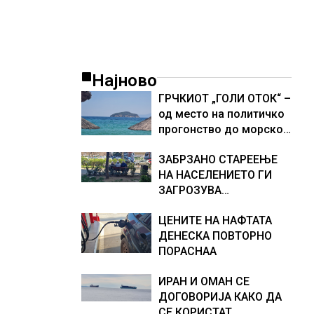
Најново
ГРЧКИОТ „ГОЛИ ОТОК“ –
од место на политичко
прогонство до морско
светилиште
ЗАБРЗАНО СТАРЕЕЊЕ
НА НАСЕЛЕНИЕТО ГИ
ЗАГРОЗУВА
ПЕНЗИСКИТЕ СИСТЕМИ
ЦЕНИТЕ НА НАФТАТА
ВО ЕВРОПА и
ДЕНЕСКА ПОВТОРНО
долгорочниот
ПОРАСНАА
економски раст
ИРАН И ОМАН СЕ
ДОГОВОРИЈА КАКО ДА
СЕ КОРИСТАТ