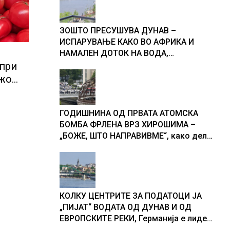
ЗОШТО ПРЕСУШУВА ДУНАВ –
ИСПАРУВАЊЕ КАКО ВО АФРИКА И
НАМАЛЕН ДОТОК НА ВОДА,
објаснување на хидрогеолог од
 при
Србија
ежо
и,
ГОДИШНИНА ОД ПРВАТА АТОМСКА
БОМБА ФРЛЕНА ВРЗ ХИРОШИМА –
„БОЖЕ, ШТО НАПРАВИВМЕ“, како дел
од екипажот во авионот „Енола Геј“ и
учесниците во бомбардирањето го
доживуваа овој настан што го
промени текот на историјата
КОЛКУ ЦЕНТРИТЕ ЗА ПОДАТОЦИ ЈА
„ПИЈАТ“ ВОДАТА ОД ДУНАВ И ОД
ЕВРОПСКИТЕ РЕКИ, Германија е лидер
во Европа по бројот на изградени