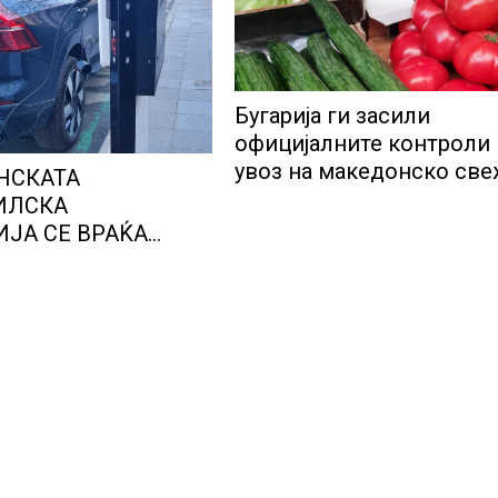
Бугарија ги засили
официјалните контроли
увоз на македонско св
НСКАТА
овошје, домати и пиперк
ИЛСКА
објави АХВ
ЈА СЕ ВРАЌА
МОТ