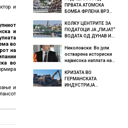
ПРВАТА АТОМСКА
хидрогеолог од Србија
ектор и
БОМБА ФРЛЕНА ВРЗ
ХИРОШИМА – „БОЖЕ,
КОЛКУ ЦЕНТРИТЕ ЗА
ШТО НАПРАВИВМЕ“,
упниот
ПОДАТОЦИ ЈА „ПИЈАТ“
како дел од екипажот
нска и
ВОДАТА ОД ДУНАВ И
во авионот „Енола Геј“ и
упната
ОД ЕВРОПСКИТЕ РЕКИ,
учесниците во
лема во
Николовски: Во јули
Германија е лидер во
бомбардирањето го
рот на
остварена историски
Европа по бројот на
доживуваа овој настан
мпании
највисока наплата на
изградени центри за
што го промени текот
ска во
приходи од над 14
податоци
на историјата
ормира
КРИЗАТА ВО
милијарди денари –
ГЕРМАНСКАТА
изградивме систем што
ИНДУСТРИЈА
испорачува резултати
рање и
ПРОДОЛЖУВА, секој
алансот
месец исчезнуваат
15.000 работни места