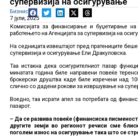
супервизија на осигурување
Бизнис
7 јули, 2025
Комисијата за финансирање и буџетирање на 
работењето на Агенцијата за супервизија на осиг
На седницата извештајот пред пратениците беше 
супервизија и осигурување Ели Дракуловска.
Таа истакна дека осигурителниот пазар функц
минатата година биле направени повеќе теренс
брокерски друштва каде биле изречени над 10
слично со дадени рокови за извршување на супе
Воедно, таа исрати апел за потребата од финан
пазарот.
– Да се развива повеќе (финансиска писменост
другите земји во регионот речиси сме блис
поголем износ на осигурување така што се стр