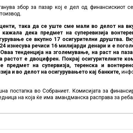
танува збор за пазар кој е дел од финансискиот с
ртоизвод.
роценти, така да се уште сме мали во делот на вк
 кажала дека предмет на суперевизија вонтере
игурување се вкупно 17 осигурителни друштва. Вк
024 изнесува речиси 16 милијарди денари и е пого
 Оваа тенденција на зголемување, на раст на паза
а растот е двоцифрен. Покрај осигурителните ко
е предмет на супервизја, теренска и вонтерен
зија и во делот на осигурувањето кај банките,
инф
шна постапка во Собраниет. Комисијата за финанси
дница на која ќе има амандманска расправа за реб