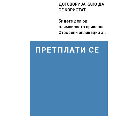
ДОГОВОРИЈА КАКО ДА
СЕ КОРИСТАТ
ПОМОРСКИТЕ
Бидете дел од
КОРИДОРИ ЗА
олимписката приказна:
БРОДОВИТЕ НИЗ
Отворени апликации за
ОРМУСКАТА ТЕСНИНА
волонтери за Игрите во
Лос Анџелес 2028
ПРЕТПЛАТИ СЕ