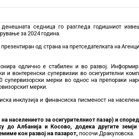
денешната седница го разгледа годишниот извеш
урување за 2024 година.
презентиран од страна на претседателката на Агенци
ионира одлично е стабилен и во развој. Информир
ки и вонтеренски супервизии во осигурителни комп
0 супервизорски мерки во однос на препораки нар
рвизорскит мерки.
сиска инклузија и финансиска писменост на населен
 на населението за осигурителниот пазар) и споре
ку до Албанија и Косово, додека другите земји
емиме кон развој на пазарот,
посочи Дракуловска.