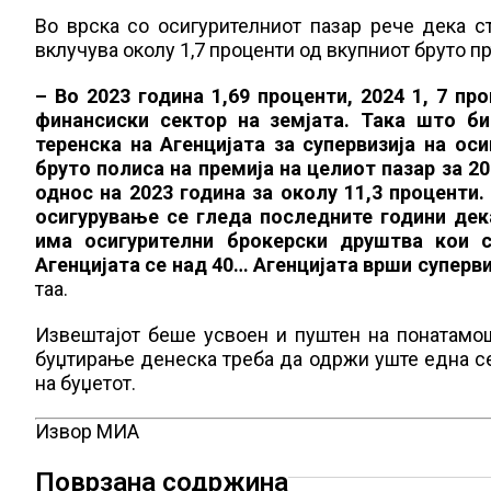
Во врска со осигурителниот пазар рече дека с
вклучува околу 1,7 проценти од вкупниот бруто п
– Во 2023 година 1,69 проценти, 2024 1, 7 п
финансиски сектор на земјата. Така што би
теренска на Агенцијата за супервизија на ос
бруто полиса на премија на целиот пазар за 2
однос на 2023 година за околу 11,3 проценти.
осигурување се гледа последните години дек
има осигурителни брокерски друштва кои с
Агенцијата се над 40… Агенцијата врши суперви
таа.
Извештајот беше усвоен и пуштен на понатамо
буџтирање денеска треба да одржи уште една се
на буџетот.
Извор МИА
Поврзана содржина