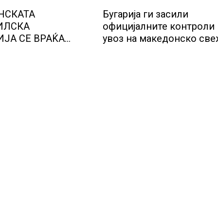
НСКАТА
Бугарија ги засили
ИЛСКА
официјалните контроли
ЈА СЕ ВРАЌА
увоз на македонско св
МОТ
овошје, домати и пиперк
објави АХВ