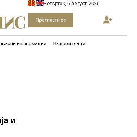
Четврток, 6 Август, 2026
Претплати се
рвисни информации
Најнови вести
ја и