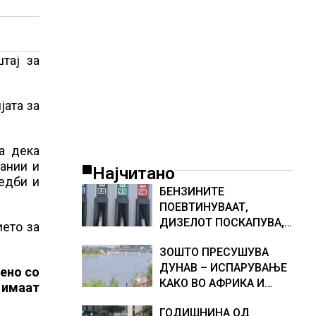
тај за
јата за
а дека
ании и
Најчитано
едби и
БЕНЗИНИТЕ
ПОЕВТИНУВААТ,
ДИЗЕЛОТ ПОСКАПУВА,
ието за
НОВИ ЦЕНИ НА
ЗОШТО ПРЕСУШУВА
ГОРИВАТА
ДУНАВ – ИСПАРУВАЊЕ
дено со
КАКО ВО АФРИКА И
 имаат
НАМАЛЕН ДОТОК НА
ГОДИШНИНА ОД
ВОДА, објаснување на