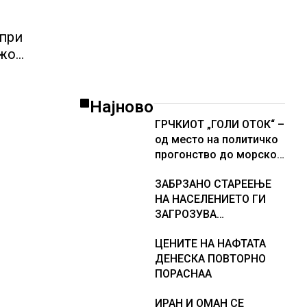
 при
ежо
и,
Најново
ГРЧКИОТ „ГОЛИ ОТОК“ –
од место на политичко
прогонство до морско
светилиште
ЗАБРЗАНО СТАРЕЕЊЕ
НА НАСЕЛЕНИЕТО ГИ
ЗАГРОЗУВА
ПЕНЗИСКИТЕ СИСТЕМИ
ЦЕНИТЕ НА НАФТАТА
ВО ЕВРОПА и
ДЕНЕСКА ПОВТОРНО
долгорочниот
ПОРАСНАА
економски раст
ИРАН И ОМАН СЕ