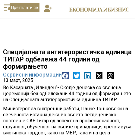
Претплати се
Специјалната антитерористичка единица
ТИГАР одбележа 44 години од
формирањето
Сервисни информации
13 март, 2025
Во Касарната „Илинден“- Скопје денеска со свечена
церемонија беа одбележани 44 години од формирањето
на Специјалната антитерористичка единица ТИГАР.
Министерот за внатрешни работи, Панче Тошковски на
свеченоста истакна дека во своето петдецениско
постоење САЕ Тигар од аспект на професионалност,
стручност, обученост на своите припадници, претставува
вистинска гордост, како на МВР, така и на цела