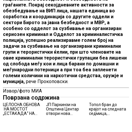
граѓаните. Покрај секојдневните активности за
обезбедување на ВИП лица, нашата единица во
соработка и координација со другите оддели и
сектори Бирото за јавна безбедност и МВР, а
особено со одделот за сузбивање на организиран
сериозен криминал и Одделот за криминалистичка
полиција, успешно реализиравме голем број на
задачи за сузбивање на организирани криминални
групи и терористички ќелии, при што членовите на
овие криминални терористички групации беа лишени
од слобода меѓу кои и лица барани по домашни и
меѓународни потерници а при тоа беа запленети
големи количини на наркотични средства, оружје и
муниција,
рече Прокоповски.
Извор/фото МИА
Поврзана содржина
ЦЕЛОСНА ОБНОВА
ЈП Паркинзи на
Топол бран до
НА МОСТОТ
Општина Центар
крајот на следната
„ЕСТАКАДА“ НА
отвори нова
седмица,
ИЗЛЕЗОТ ОД
канцеларија за
температури над 40
СКОПЈЕ
грижа за корисници
степени