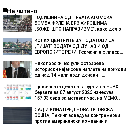
Најчитано
ГОДИШНИНА ОД ПРВАТА АТОМСКА
БОМБА ФРЛЕНА ВРЗ ХИРОШИМА –
„БОЖЕ, ШТО НАПРАВИВМЕ“, како дел од
екипажот во авионот „Енола Геј“ и
учесниците во бомбардирањето го
КОЛКУ ЦЕНТРИТЕ ЗА ПОДАТОЦИ ЈА
доживуваа овој настан што го промени
„ПИЈАТ“ ВОДАТА ОД ДУНАВ И ОД
текот на историјата
ЕВРОПСКИТЕ РЕКИ, Германија е лидер
во Европа по бројот на изградени
центри за податоци
Николовски: Во јули остварена
историски највисока наплата на приходи
од над 14 милијарди денари –
изградивме систем што испорачува
резултати
Просечната цена на струјата на HUPX
берзата за 07 август 2026 изнесува
157,93 евра за мегават час, на МЕМО
153,56 евра за мегават час
САД И КИНА ПРЕД НОВА ТРГОВСКА
ВОЈНА, Пекинг воведува контрамерки
против американски компании и
организации