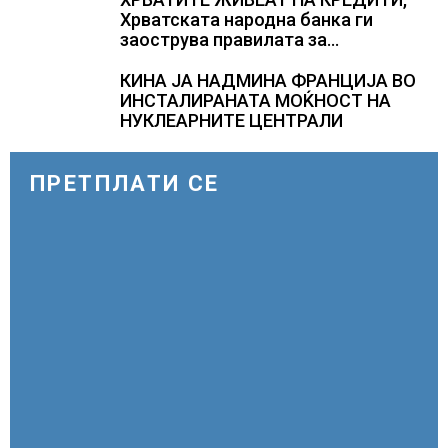
Хрватската народна банка ги
заострува правилата за
кредитирање и предупредува на
зголемени ризици во финансискиот
КИНА ЈА НАДМИНА ФРАНЦИЈА ВО
систем
ИНСТАЛИРАНАТА МОЌНОСТ НА
НУКЛЕАРНИТЕ ЦЕНТРАЛИ
ПРЕТПЛАТИ СЕ