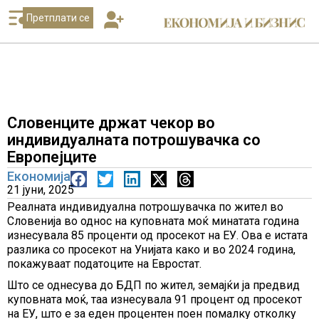
Претплати се
Словенците држат чекор во
индивидуалната потрошувачка со
Европејците
Економија
21 јуни, 2025
Реалната индивидуална потрошувачка по жител во
Словенија во однос на куповната моќ минатата година
изнесувала 85 проценти од просекот на ЕУ. Ова е истата
разлика со просекот на Унијата како и во 2024 година,
покажуваат податоците на Евростат.
Што се однесува до БДП по жител, земајќи ја предвид
куповната моќ, таа изнесувала 91 процент од просекот
на ЕУ, што е за еден процентен поен помалку отколку