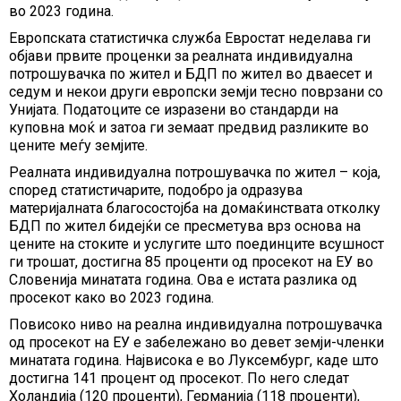
во 2023 година.
Европската статистичка служба Евростат неделава ги
објави првите проценки за реалната индивидуална
потрошувачка по жител и БДП по жител во дваесет и
седум и некои други европски земји тесно поврзани со
Унијата. Податоците се изразени во стандарди на
куповна моќ и затоа ги земаат предвид разликите во
цените меѓу земјите.
Реалната индивидуална потрошувачка по жител – која,
според статистичарите, подобро ја одразува
материјалната благосостојба на домаќинствата отколку
БДП по жител бидејќи се пресметува врз основа на
цените на стоките и услугите што поединците всушност
ги трошат, достигна 85 проценти од просекот на ЕУ во
Словенија минатата година. Ова е истата разлика од
просекот како во 2023 година.
Повисоко ниво на реална индивидуална потрошувачка
од просекот на ЕУ е забележано во девет земји-членки
минатата година. Највисока е во Луксембург, каде што
достигна 141 процент од просекот. По него следат
Холандија (120 проценти), Германија (118 проценти),