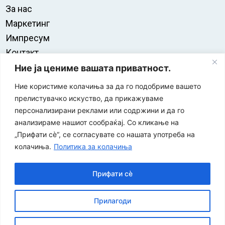
За нас
Маркетинг
Импресум
Контакт
Правила на користење
Ние ја цениме вашата приватност.
Ние користиме колачиња за да го подобриме вашето
прелистувачко искуство, да прикажуваме
персонализирани реклами или содржини и да го
анализираме нашиот сообраќај. Со кликање на
„Прифати сè“, се согласувате со нашата употреба на
колачиња.
Политика за колачиња
Прифати сè
“ЕУРО-МАК-КОМПАНИ” Д.О.О е членка на асоцијацијата
Прилагоди
за заштита на печатени медиуми