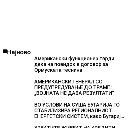
Најново
Американски функционер тврди
дека на повидок е договор за
Ормуската теснина
АМЕРИКАНСКИ ГЕНЕРАЛ СО
ПРЕДУПРЕДУВАЊЕ ДО ТРАМП:
„ВОЈНАТА НЕ ДАВА РЕЗУЛТАТИ“
ВО УСЛОВИ НА СУША БУГАРИЈА ГО
СТАБИЛИЗИРА РЕГИОНАЛНИОТ
ЕНЕРГЕТСКИ СИСТЕМ, како Бугарија
стана балкански шампион во
складирање на енергија од батерии
ХРВАТИТЕ ЖИВЕАТ НА КРЕДИТИ,