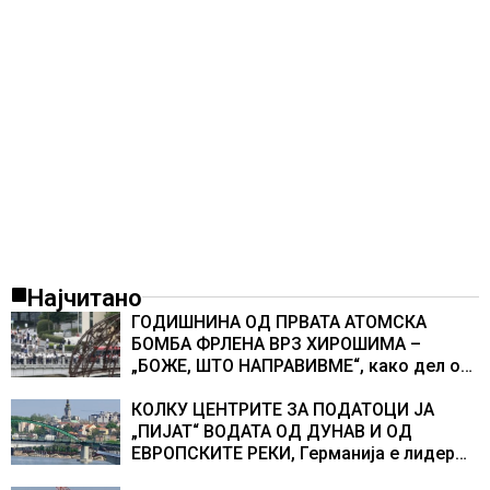
Најчитано
ГОДИШНИНА ОД ПРВАТА АТОМСКА
БОМБА ФРЛЕНА ВРЗ ХИРОШИМА –
„БОЖЕ, ШТО НАПРАВИВМЕ“, како дел од
екипажот во авионот „Енола Геј“ и
учесниците во бомбардирањето го
КОЛКУ ЦЕНТРИТЕ ЗА ПОДАТОЦИ ЈА
доживуваа овој настан што го промени
„ПИЈАТ“ ВОДАТА ОД ДУНАВ И ОД
текот на историјата
ЕВРОПСКИТЕ РЕКИ, Германија е лидер
во Европа по бројот на изградени