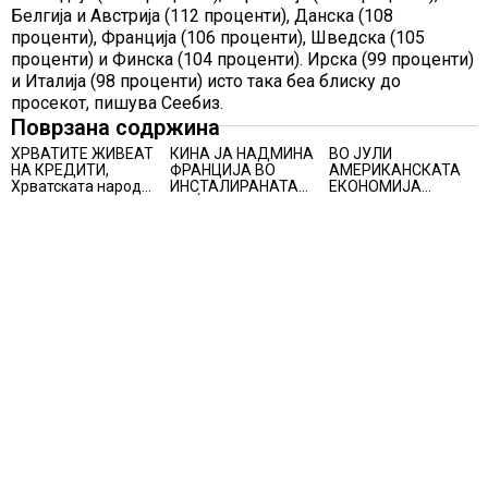
Белгија и Австрија (112 проценти), Данска (108
проценти), Франција (106 проценти), Шведска (105
проценти) и Финска (104 проценти). Ирска (99 проценти)
и Италија (98 проценти) исто така беа блиску до
просекот, пишува Сеебиз.
Поврзана содржина
ХРВАТИТЕ ЖИВЕАТ
КИНА ЈА НАДМИНА
ВО ЈУЛИ
НА КРЕДИТИ,
ФРАНЦИЈА ВО
АМЕРИКАНСКАТА
Хрватската народна
ИНСТАЛИРАНАТА
ЕКОНОМИЈА
банка ги заострува
МОЌНОСТ НА
НЕОЧЕКУВАНО
правилата за
НУКЛЕАРНИТЕ
ИЗГУБИ 23.000
кредитирање и
ЦЕНТРАЛИ
РАБОТНИ МЕСТА
предупредува на
зголемени ризици
во финансискиот
систем