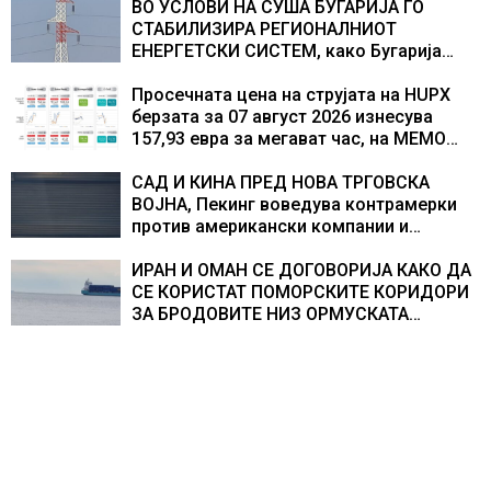
центри за податоци
ВО УСЛОВИ НА СУША БУГАРИЈА ГО
СТАБИЛИЗИРА РЕГИОНАЛНИОТ
ЕНЕРГЕТСКИ СИСТЕМ, како Бугарија
стана балкански шампион во
складирање на енергија од батерии
Просечната цена на струјата на HUPX
берзата за 07 август 2026 изнесува
157,93 евра за мегават час, на МЕМО
153,56 евра за мегават час
САД И КИНА ПРЕД НОВА ТРГОВСКА
ВОЈНА, Пекинг воведува контрамерки
против американски компании и
организации
ИРАН И ОМАН СЕ ДОГОВОРИЈА КАКО ДА
СЕ КОРИСТАТ ПОМОРСКИТЕ КОРИДОРИ
ЗА БРОДОВИТЕ НИЗ ОРМУСКАТА
ТЕСНИНА