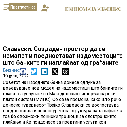
Претплати се
Славески: Создаден простор да се
намалат и поедностават надоместоците
што банките ги наплаќаат од граѓаните
Бизнис
16 јули, 2025
Советот на Народната банка донесе одлука за
воведување нов модел на надоместици што банките ги
плаќат за услугите на Македонскиот интербанкарски
платен систем (МИПС). Со оваа промена, како што рече
денеска гувернерот Трајко Славевски се воспоствува
поедноставна и поконкурентна структура на тарифите, а
тоа ќе овозможи пониски трошоци за електронските
плаќања и ќе придонесе за поевтини услуги кон