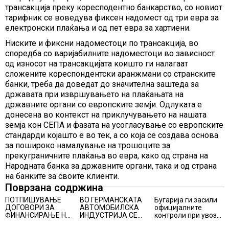
трансакција преку коресподентно банкарство, со новиот
тарифник се воведува фиксен надомест од три евра за
електронски плаќања и од пет евра за хартиени.
Ниските и фиксни надоместоци по трансакција, во
споредба со варијабилните надоместоци во зависност
од износот на трансакцијата коишто ги налагаат
сложените кореспондентски аранжмани со странските
банки, треба да доведат до значителна заштеда за
државата при извршувањето на плаќањата на
државните органи со европските земји. Одлуката е
донесена во контекст на приклучувањето на нашата
земја кон СЕПА и фазата на усогласување со европските
стандарди којашто е во тек, а со која се создава основа
за пошироко намалување на трошоците за
прекуграничните плаќања во евра, како од страна на
Народната банка за државните органи, така и од страна
на банките за своите клиенти.
Поврзана содржина
ПОТПИШУВАЊЕ
ВО ГЕРМАНСКАТА
Бугарија ги засили
ДОГОВОРИ ЗА
АВТОМОБИЛСКА
официјалните
ФИНАНСИРАЊЕ НА
ИНДУСТРИЈА СЕ
контроли при увоз
ПРУГАТА КРИВА
ВРАЌА
на македонско