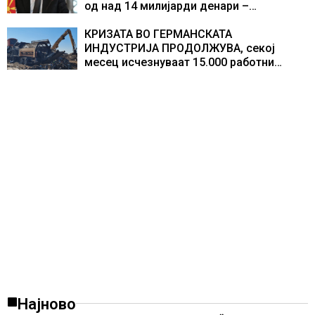
од над 14 милијарди денари –
изградивме систем што испорачува
резултати
КРИЗАТА ВО ГЕРМАНСКАТА
ИНДУСТРИЈА ПРОДОЛЖУВА, секој
месец исчезнуваат 15.000 работни
места
Најново