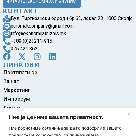
ЧИТАЈТЕ „ЕКОНОМИЈА И БИЗНИС“
КОНТАКТ
Бул. Партизански одреди бр.62, локал 23 1000 Скопје
euromakcompany@gmail.com
info@ekonomijaibiznis.mk
+389 (0)23211-915
075 421 362
ЛИНКОВИ
Претплати се
За нас
Маркетинг
Импресум
Контакт
Правила на користење
Ние ја цениме вашата приватност.
Ние користиме колачиња за да го подобриме вашето
прелистувачко искуство, да прикажуваме