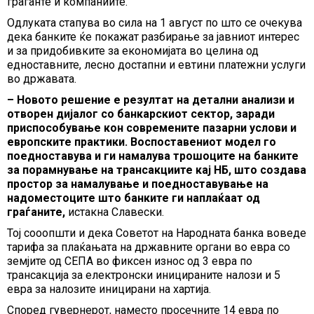
граѓанте и компаниите.
Одлуката стапува во сила на 1 август по што се очекува
дека банките ќе покажат разбирање за јавниот интерес
и за придобивките за економијата во целина од
едноставните, лесно достапни и евтини платежни услуги
во државата.
– Новото решение е резултат на детални анализи и
отворен дијалог со банкарскиот сектор, заради
приспособување кон современите пазарни услови и
европските практики. Воспоставениот модел го
поедноставува и ги намалува трошоците на банките
за порамнување на трансакциите кај НБ, што создава
простор за намалување и поедноставување на
надоместоците што банките ги наплаќаат од
граѓаните,
истакна Славески.
Тој сооопшти и дека Советот на Народната банка воведе
тарифа за плаќањата на државните органи во евра со
земјите од СЕПА во фиксен износ од 3 евра по
трансакција за електронски иницираните налози и 5
евра за налозите иницирани на хартија.
Според гувернерот, наместо просечните 14 евра по