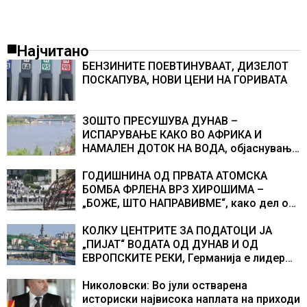
Најчитано
БЕНЗИНИТЕ ПОЕВТИНУВААТ, ДИЗЕЛОТ
ПОСКАПУВА, НОВИ ЦЕНИ НА ГОРИВАТА
ЗОШТО ПРЕСУШУВА ДУНАВ –
ИСПАРУВАЊЕ КАКО ВО АФРИКА И
НАМАЛЕН ДОТОК НА ВОДА, објаснување
на хидрогеолог од Србија
ГОДИШНИНА ОД ПРВАТА АТОМСКА
БОМБА ФРЛЕНА ВРЗ ХИРОШИМА –
„БОЖЕ, ШТО НАПРАВИВМЕ“, како дел од
екипажот во авионот „Енола Геј“ и
учесниците во бомбардирањето го
КОЛКУ ЦЕНТРИТЕ ЗА ПОДАТОЦИ ЈА
доживуваа овој настан што го промени
„ПИЈАТ“ ВОДАТА ОД ДУНАВ И ОД
текот на историјата
ЕВРОПСКИТЕ РЕКИ, Германија е лидер
во Европа по бројот на изградени
центри за податоци
Николовски: Во јули остварена
историски највисока наплата на приходи