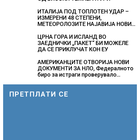
ИТАЛИЈА ПОД ТОПЛОТЕН УДАР –
ИЗМЕРЕНИ 48 СТЕПЕНИ,
МЕТЕОРОЛОЗИТЕ НАЈАВИЈА НОВИ
ПРОГНОЗИ ЗА СРЕДИНАТА НА
АВГУСТ
ЦРНА ГОРА И ИСЛАНД ВО
ЗАЕДНИЧКИ „ПАКЕТ“ БИ МОЖЕЛЕ
ДА СЕ ПРИКЛУЧАТ КОН ЕУ
АМЕРИКАНЦИТЕ ОТВОРИЈА НОВИ
ДОКУМЕНТИ ЗА НЛО, Федералното
биро за истраги проверувало
снимки за „Големи темни
триаголници со светла“
ПРЕТПЛАТИ СЕ