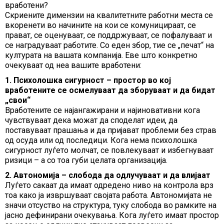
вработени?
Скриените димензии на квалитетните работни места се
вкоренети во начините на кои се комуницираат, се
прават, се оценуваат, се поддржуваат, се пофалуваат и
се наградуваат работите. Со еден збор, тие се „печат“ на
културата на вашата компанија. Еве што конкретно
очекуваат од неа вашите вработени:
1. Психолошка сигурност – простор во кој
вработените се осмелуваат да зборуваат и да бидат
„свои“
Вработените се најангажирани и најиновативни кога
чувствуваат дека можат да споделат идеи, да
поставуваат прашања и да пријават проблеми без страв
од осуда или од последици. Кога нема психолошка
сигурност луѓето молчат, се повлекуваат и избегнуваат
ризици – а со тоа губи целата организација.
2. Автономија – слобода да одлучуваат и да влијаат
Луѓето сакаат да имаат одредено ниво на контрола врз
тоа како ја извршуваат својата работа. Автономијата не
значи отсуство на структура, туку слобода во рамките на
јасно дефинирани очекувања. Кога луѓето имаат простор