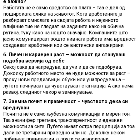
е важно?
Работата не е само средство за плата – таа е дел од
пошироката слика на животот. Кога вработените ја
разбираат смислата на својата работа и нејзиното
влијание тие не гледаат на задачите како на обична
рутина, туку како на нешто значајно. Компаниите што
јасно комуницираат зошто нивната работа има вредност
создаваат вработени кои се вистински ангажирани.
6. Личен и кариерен раст – можност да стануваш
подобра верзија од себе
Секој сака да напредува, да учи и да се подобрува.
Доколку работното место не нуди можности за раст –
преку нови предизвици, обуки или унапредувања –
луѓето почнуваат да чувствуваат стагнација. А ако нема
развој, следниот чекор е заминување.
7. Заемна почит и правичност – чувството дека си
вреднуван
Почитта не е само љубезна комуникација и мирен тон.
Таа значи фер третман, транспарентност и еднакви
можности за сите. Луѓето имаат остра перцепција за тоа
дали се третирани праведно или не. Доколку некои
добиваат привилегии, а други се игнорирани,