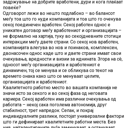
задржување на добрите вработени, дури и кога плаќаат
повеќе?
Одговорот лежи во нешто подлабоко – во балансот
меѓу тоа што го нуди компанијата и тоа што го очекува
секој поединечен вработен. Секој работен однос е
уникатен договор меѓу вработениот и организацијата –
не формално на хартија, туку во секојдневните стотици
интеракции меѓу двете страни. Со секој нов вработен,
компанијата влегува во нов и поинаков, комплексен,
двонасочен однос каде што и двете страни имаат свои
очекувања, вредности и визии за иднината. Згора на сè,
односот меѓу организацијата и вработениот е
динамичен, тој се менува и се обликува со текот на
времето онака како што се менуваат целите,
организацијата и вработениот.
Квалитетното работно место во вашата компанија не
значи исто за секого и во секој фаза од неговата
кариера. Секој вработен има различни очекувања од
работата – некој сака поголема автономија, друг
стабилност, трет напредок. Сепак, и покрај
индивидуалните разлики, постојат универзални фактори
што ги дефинираат квалитетните работни места. Без
нив, најталентираните луѓе заминуваат, а остануваат