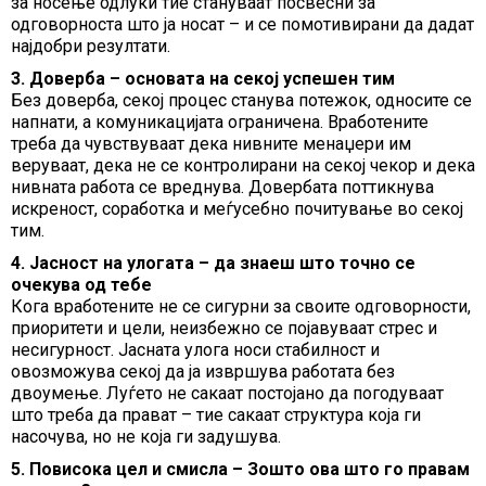
за носење одлуки тие стануваат посвесни за
одговорноста што ја носат – и се помотивирани да дадат
најдобри резултати.
3. Доверба – основата на секој успешен тим
Без доверба, секој процес станува потежок, односите се
напнати, а комуникацијата ограничена. Вработените
треба да чувствуваат дека нивните менаџери им
веруваат, дека не се контролирани на секој чекор и дека
нивната работа се вреднува. Довербата поттикнува
искреност, соработка и меѓусебно почитување во секој
тим.
4. Јасност на улогата – да знаеш што точно се
очекува од тебе
Кога вработените не се сигурни за своите одговорности,
приоритети и цели, неизбежно се појавуваат стрес и
несигурност. Јасната улога носи стабилност и
овозможува секој да ја извршува работата без
двоумење. Луѓето не сакаат постојано да погодуваат
што треба да прават – тие сакаат структура која ги
насочува, но не која ги задушува.
5. Повисока цел и смисла – Зошто ова што го правам