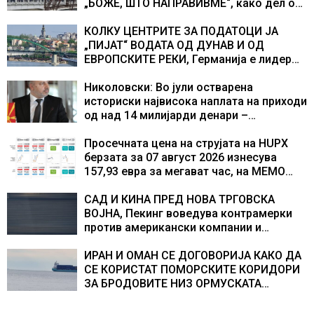
„БОЖЕ, ШТО НАПРАВИВМЕ“, како дел од
екипажот во авионот „Енола Геј“ и
учесниците во бомбардирањето го
КОЛКУ ЦЕНТРИТЕ ЗА ПОДАТОЦИ ЈА
доживуваа овој настан што го промени
„ПИЈАТ“ ВОДАТА ОД ДУНАВ И ОД
текот на историјата
ЕВРОПСКИТЕ РЕКИ, Германија е лидер
во Европа по бројот на изградени
центри за податоци
Николовски: Во јули остварена
историски највисока наплата на приходи
од над 14 милијарди денари –
изградивме систем што испорачува
резултати
Просечната цена на струјата на HUPX
берзата за 07 август 2026 изнесува
157,93 евра за мегават час, на МЕМО
153,56 евра за мегават час
САД И КИНА ПРЕД НОВА ТРГОВСКА
ВОЈНА, Пекинг воведува контрамерки
против американски компании и
организации
ИРАН И ОМАН СЕ ДОГОВОРИЈА КАКО ДА
СЕ КОРИСТАТ ПОМОРСКИТЕ КОРИДОРИ
ЗА БРОДОВИТЕ НИЗ ОРМУСКАТА
ТЕСНИНА