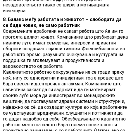
незадоволството тивко се шири, а мотивацијата
исчезнува.
8. Баланс меѓу работата и животот – слободата да
се биде човек, не само работник
Современите вработени не сакаат работа што ќе им го
проголта целиот живот. Компаниите што разбираат дека
нивните луѓе имаат семејства, интереси и приватни
обврски создаваат лојални тимови. Флексибилноста во
работното време, разумните очекувања и културата на
поддршка ги зголемуваат и продуктивноста и
задоволството од работата.
Квалитетното работно опкружување не се гради преку
ноќ, ниту со еднократни иницијативи; тоа е процес што
бара свесен и долгорочен ангажман. Компаниите што
навистина сакаат да ги задржат и да ги мотивираат
своите луѓе мора да инвестираат во менаџерските
вештини, да поставуваат здрави системи и структури и,
најважно од сè, да создадат култура во која вработените
се чувствуваат вреднувани, слушнати и поттикнати да
го дадат најдобро од себе. Обезбедувањето квалитетно
работно место за секого бара голема посветеност и
проактивно занимавање со вработените. (Патем, ако сè