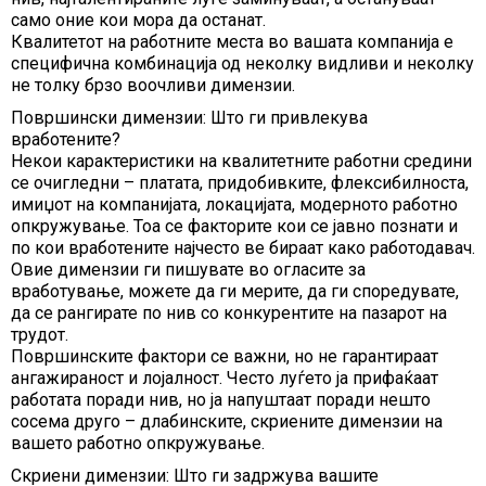
само оние кои мора да останат.
Квалитетот на работните места во вашата компанија е
специфична комбинација од неколку видливи и неколку
не толку брзо воочливи димензии.
Површински димензии: Што ги привлекува
вработените?
Некои карактеристики на квалитетните работни средини
се очигледни – платата, придобивките, флексибилноста,
имиџот на компанијата, локацијата, модерното работно
опкружување. Тоа се факторите кои се јавно познати и
по кои вработените најчесто ве бираат како работодавач.
Овие димензии ги пишувате во огласите за
вработување, можете да ги мерите, да ги споредувате,
да се рангирате по нив со конкурентите на пазарот на
трудот.
Површинските фактори се важни, но не гарантираат
ангажираност и лојалност. Често луѓето ја прифаќаат
работата поради нив, но ја напуштаат поради нешто
сосема друго – длабинските, скриените димензии на
вашето работно опкружување.
Скриени димензии: Што ги задржува вашите