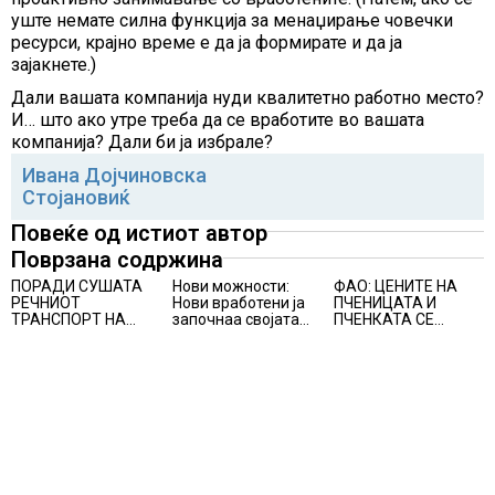
уште немате силна функција за менаџирање човечки
ресурси, крајно време е да ја формирате и да ја
зајакнете.)
Дали вашата компанија нуди квалитетно работно место?
И… што ако утре треба да се вработите во вашата
компанија? Дали би ја избрале?
Ивана Дојчиновска
Стојановиќ
Повеќе од истиот автор
Поврзана содржина
ПОРАДИ СУШАТА
Нови можности:
ФАО: ЦЕНИТЕ НА
РЕЧНИОТ
Нови вработени ја
ПЧЕНИЦАТА И
ТРАНСПОРТ НА
започнаа својата
ПЧЕНКАТА СЕ
СТОКИ СЕ ПРЕФРЛА
професионална
ПОВИСОКИ ВО
НА КАМИОНИ И
приказна во Lidl
ЈУЛИ, млекото и
ВОЗОВИ, Германија
Логистичкиот
месото бележат
со итни мерки
центар во Куманово
пониски цени
овозможува
камионџиите да
возат и во недела