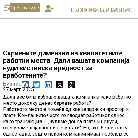
Претплати се
Скриените димензии на квалитетните
работни места: Дали вашата компанија
нуди вистинска вредност за
вработените?
Бизнис
27 март, 2025
Дали вие би ја избрале вашата компанија како работно
место доколку денес баравте работа?
Работното место е повеќе од канцелариски простор и
плата. Компаниите често го гледаат работниот однос
како трансакција – „нудиме добра плата и бонуси,
очекуваме лојалност и резултати“. Но, ако беше толку
едноставно, зошто некои компании имаат проблем со