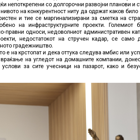
јќи непоткрепени со долгорочни развојни планови и 
т нивото на конкурентност ниту да одржат каков било 
истен и тие се маргинализирани за сметка на стра
собено на инфраструктурните проекти. Големиот б
но-правни односи, недоволниот административен ка
оекти, недостатокот на стручен кадар, се само 
шното градежништво.
 е на крстопат и дека оттука следува амбис или усп
а враќање на угледот на домашните компании, доне
 услови за сите учесници на пазарот, како и безу