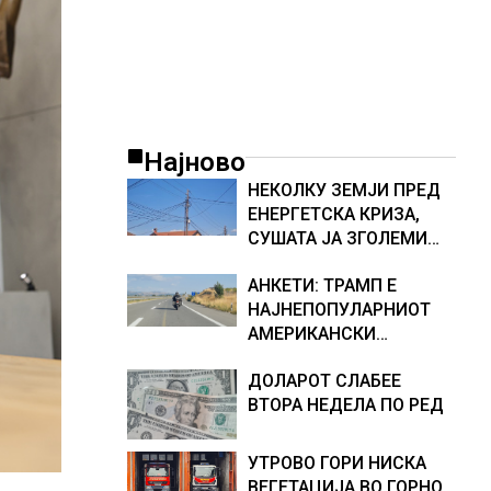
Најново
НЕКОЛКУ ЗЕМЈИ ПРЕД
ЕНЕРГЕТСКА КРИЗА,
СУШАТА ЈА ЗГОЛЕМИ
ЦЕНАТА НА СТРУЈАТА
АНКЕТИ: ТРАМП Е
НА БЕРЗИТЕ НА НАД 700
НАЈНЕПОПУЛАРНИОТ
ЕВРА ЗА МЕГАВАТ-ЧАС
АМЕРИКАНСКИ
ПРЕТСЕДАТЕЛ СО ВТОР
ДОЛАРОТ СЛАБЕЕ
МАНДАТ, тој не ги
ВТОРА НЕДЕЛА ПО РЕД
признава резултатите
од последните анкети
УТРОВО ГОРИ НИСКА
ВЕГЕТАЦИЈА ВО ГОРНО