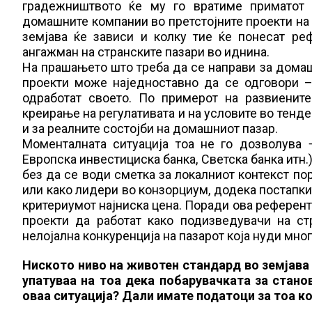
градежништвото ќе му го вратиме приматот 
домашните компании во претстојните проекти на
земјава ќе зависи и колку тие ќе понесат р
ангажман на странските пазари во иднина.
На прашањето што треба да се направи за дома
проекти може наједноставно да се одговори 
одработат своето. По примерот на развиенит
креирање на регулативата и на условите во тенд
и за реалните состојби на домашниот пазар.
Моменталната ситуација тоа не го дозволува 
Европска инвестициска банка, Светска банка итн
без да се води сметка за локалниот контекст п
или како лидери во конзорциум, додека постапк
критериумот најниска цена. Поради ова референт
проекти да работат како подизведувачи на ст
нелојална конкуренција на пазарот која нуди мног
Ниското ниво на животен стандард во земјава 
упатуваа на тоа дека побарувачката за станов
оваа ситуација? Дали имате податоци за тоа к