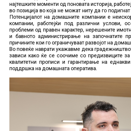
најтешките моменти од поновата историја, работе
во позиција во која не можат ниту да го подигна
Потенцијалот на домашните компании е неискор
компании, работејќи под различни услови, о
проблеми од правен карактер, нерешените имот
и бавното администрирање на започнатите пр
причините кои го ограничуваат развојот на дома
Во повеќе наврати укажавме дека градежништвото
зависи како ќе се соочиме со предизвиците з
квалитетни прописи и гарантирање на еднакви
поддршка на домашната оператива.