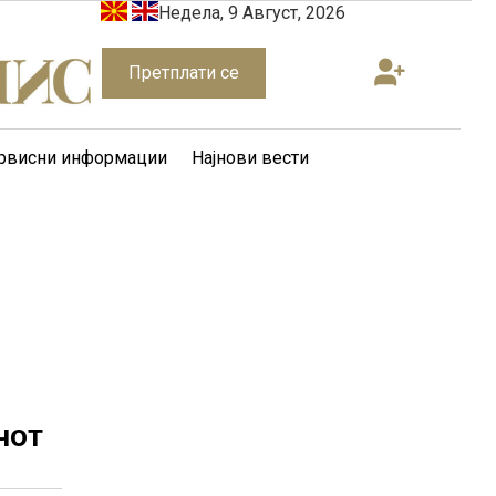
Недела, 9 Август, 2026
Претплати се
рвисни информации
Најнови вести
чот