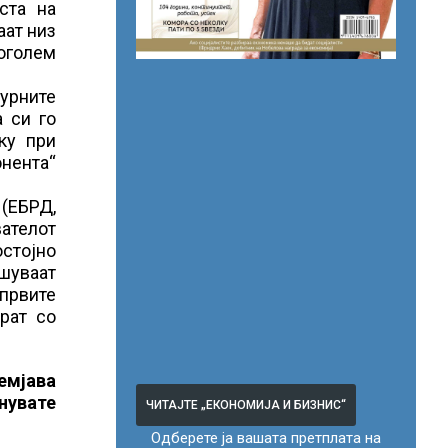
ста на
аат низ
оголем
турните
 си го
ку при
онента“
(ЕБРД,
вателот
остојно
ишуваат
 првите
рат со
емјава
снувате
ЧИТАЈТЕ „ЕКОНОМИЈА И БИЗНИС“
Одберете ја вашата претплата на