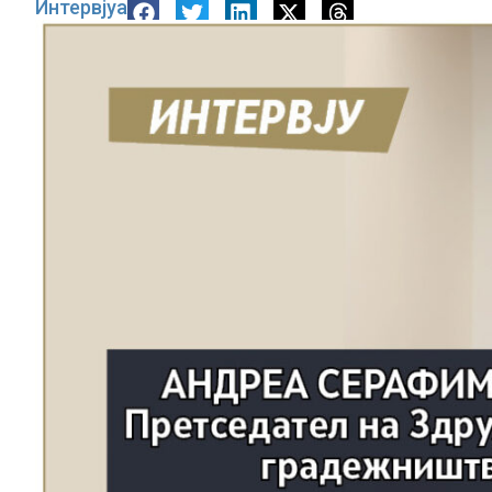
Интервјуа