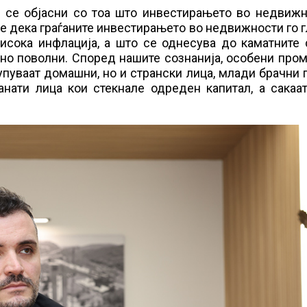
а се објасни со тоа што инвестирањето во недвижн
 е дека граѓаните инвестирањето во недвижности го 
исока инфлација, а што се однесува до каматните 
вно поволни. Според нашите сознанија, особени про
упуваат домашни, но и странски лица, млади брачни 
анати лица кои стекнале одреден капитал, а сакаа