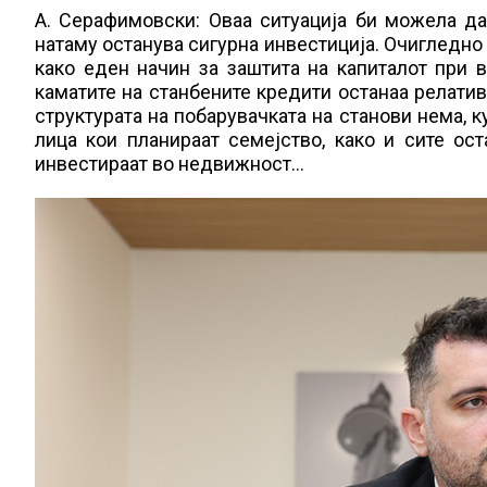
А. Серафимовски: Оваа ситуација би можела д
натаму останува сигурна инвестиција. Очигледно
како еден начин за заштита на капиталот при в
каматите на станбените кредити останаа релати
структурата на побарувачката на станови нема, к
лица кои планираат семејство, како и сите ост
инвестираат во недвижност…