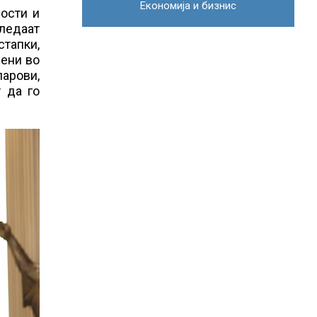
Економија и бизнис
ости и
гледаат
стапки,
мени во
парови,
т да го