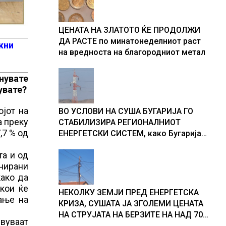
доживуваа овој настан што го
промени текот на историјата
ЦЕНАТА НА ЗЛАТОТО ЌЕ ПРОДОЛЖИ
ДА РАСТЕ по минатонеделниот раст
жни
на вредноста на благородниот метал
нувате
увате?
ојот на
ВО УСЛОВИ НА СУША БУГАРИЈА ГО
а преку
СТАБИЛИЗИРА РЕГИОНАЛНИОТ
,7 % од
ЕНЕРГЕТСКИ СИСТЕМ, како Бугарија
стана балкански шампион во
та и од
складирање на енергија од батерии
нирани
како да
кои ќе
НЕКОЛКУ ЗЕМЈИ ПРЕД ЕНЕРГЕТСКА
ање на
КРИЗА, СУШАТА ЈА ЗГОЛЕМИ ЦЕНАТА
НА СТРУЈАТА НА БЕРЗИТЕ НА НАД 700
вуваат
ЕВРА ЗА МЕГАВАТ-ЧАС