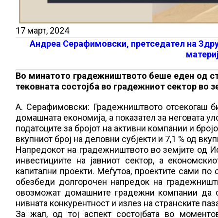
17 март, 2024
Андреа Серафимовски, претседател на Здр
матери
Во минатото градежништвото беше еден од ст
тековната состојба во градежниот сектор во зе
А. Серафимовски: Градежништвото отсекогаш бил
домашната економија, а показател за неговата ул
податоците за бројот на активни компании и број
вкупниот број на деловни субјекти и 7,1 % од вку
Напредокот на градежништвото во земјите од И
инвестициите на јавниот сектор, а економски
капитални проекти. Меѓутоа, проектите сами по
обезбеди долгорочен напредок на градежништв
овозможат домашните градежни компании да с
нивната конкурентност и излез на странските паз
За жал, од тој аспект состојбата во момент