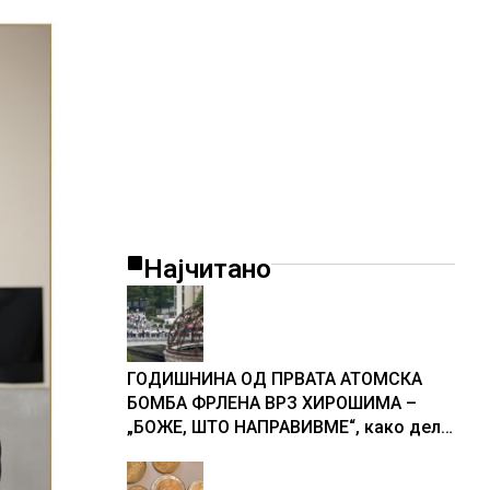
Најчитано
ГОДИШНИНА ОД ПРВАТА АТОМСКА
БОМБА ФРЛЕНА ВРЗ ХИРОШИМА –
„БОЖЕ, ШТО НАПРАВИВМЕ“, како дел
од екипажот во авионот „Енола Геј“ и
учесниците во бомбардирањето го