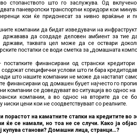
во стопанството што го заслужува. Од вклучено
 двата паневропски транспортни коридори кои минув
еференци кои ќе придонесат за нивно враќање и п
шните компании да бидат изведувачи на инфраструк
– државава да создаде деловен амбиент за тие да
е држави, таквата цел може да се оствари докол
ерските постапки се води сметка за „домашната комп
− постапките финансирани од странски кредитори 
.) содржат специфични услови што ги бара кредитода
оради што нашите компании не може да настапат сам
ите финансирани од домашен буџет најчесто го проп
ни компании се доведуваат во ситуација во однос на
рански компании, а во однос на вторите да се бо
у ниски цени кои не соодветствуваат со реалните.
и порастот на каматните стапки на кредитите во з
и ќе се намали, но тоа не се случи. Како ја обја
ој купува станови? Домашни лица, странци…?