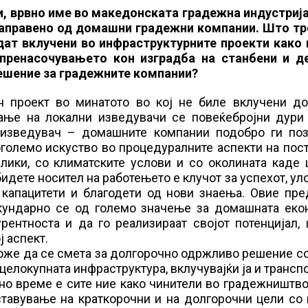
, врвно име во македонската градежна индустрија
 направено од домашни градежни компании. Што тр
дат вклучени во инфраструктурните проекти како 
 пренасочувањето кон изградба на станбени и д
ешение за градежните компании?
н проект во минатото во кој не биле вклучени д
ање на локални изведувачи се повеќебројни дури 
 изведувач – домашните компании подобро ги поз
оголемо искуство во процедуралните аспекти на пос
лики, со климатските услови и со околината каде 
идете носител на работењето е клучот за успехот, уло
а капацитети и благодети од нови знаења. Овие пр
екундарно се од големо значење за домашната екон
рентноста и да го реализираат својот потенцијал,
 аспект.
оже да се смета за долгорочно одржливо решение с
 целокупната инфраструктура, вклучувајќи ја и трансп
јно време е сите ние како чинители во градежништв
ставување на краткорочни и на долгорочни цели со