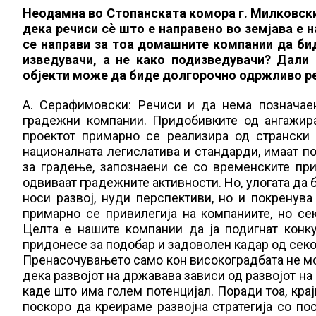
Неодамна во Стопанската комора г. Милковски
дека речиси сè што е направено во земјава е
се направи за тоа домашните компании да би
изведувачи, а не како подизведувачи? Дали
објекти може да биде долгорочно одржливо р
А. Серафимовски: Речиси и да нема позначае
градежни компании. Придобивките од ангажир
проектот примарно се реализира од странски
националната легислатива и стандарди, имаат п
за градење, запознаени се со временските при
одвиваат градежните активности. Но, улогата да б
носи развој, нуди перспективи, но и покренув
примарно се привилегија на компаниите, но с
Целта е нашите компании да ја подигнат конку
придонесе за подобар и задоволен кадар од секој
Пренасочувањето само кон високоградбата не м
дека развојот на државава зависи од развојот на
каде што има голем потенцијал. Поради тоа, кра
поскоро да креираме развојна стратегија со по