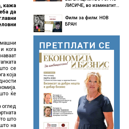
, кажа
ЛИСИЧЕ, во изминатите
еба да
24 часа имало 25
главни
Филм за филм: НОВ
пожари на отворено
еловни
БРАН
омашни
ПРЕТПЛАТИ СЕ
и кога
наваат
тапката
што се
га која
едности
омија.
 што ќе
о оглед
ортната
ото што
 што на