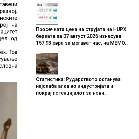
ставени
развој.
нските
рој на
Просечната цена на струјата на HUPX
пацитет
берзата за 07 август 2026 изнесува
дел од
157,93 евра за мегават час, на МЕМО
153,56 евра за мегават час
ех. Тоа
сување
словна
Статистика: Рударството останува
најслаба алка во индустријата и
покрај потенцијалот за нови
инвестиции