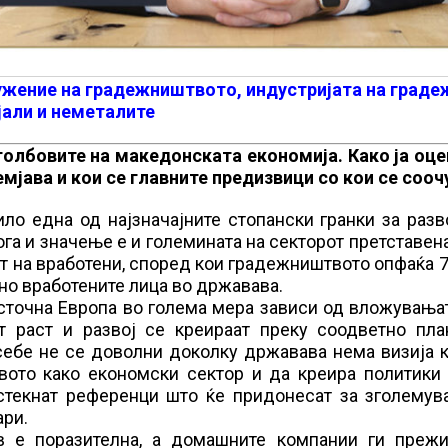
ужение на градежништвото, индустријата на граде
јали и неметалите
олбовите на македонската економија. Како ја оце
мјава и кои се главните предизвици со кои се сооч
о една од најзначајните стопански гранки за разв
ога и значење е и големината на секторот претставен
от на вработени, според кои градежништвото опфаќа 7
пно вработените лица во државава.
сточна Европа во голема мера зависи од вложувања
от раст и развој се креираат преку соодветно пла
 себе не се доволни доколку државава нема визија 
ото како економски сектор и да креира политики 
текнат референци што ќе придонесат за зголемув
ари.
ов е поразителна, а домашните компании ги прежи