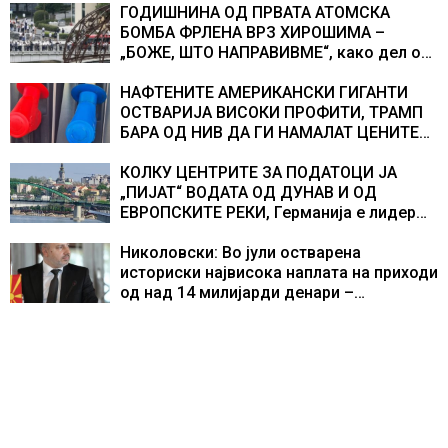
ГОДИШНИНА ОД ПРВАТА АТОМСКА
БОМБА ФРЛЕНА ВРЗ ХИРОШИМА –
„БОЖЕ, ШТО НАПРАВИВМЕ“, како дел од
екипажот во авионот „Енола Геј“ и
учесниците во бомбардирањето го
НАФТЕНИТЕ АМЕРИКАНСКИ ГИГАНТИ
доживуваа овој настан што го промени
ОСТВАРИЈА ВИСОКИ ПРОФИТИ, ТРАМП
текот на историјата
БАРА ОД НИВ ДА ГИ НАМАЛАТ ЦЕНИТЕ
НА ГОРИВАТА
КОЛКУ ЦЕНТРИТЕ ЗА ПОДАТОЦИ ЈА
„ПИЈАТ“ ВОДАТА ОД ДУНАВ И ОД
ЕВРОПСКИТЕ РЕКИ, Германија е лидер
во Европа по бројот на изградени
центри за податоци
Николовски: Во јули остварена
историски највисока наплата на приходи
од над 14 милијарди денари –
изградивме систем што испорачува
резултати