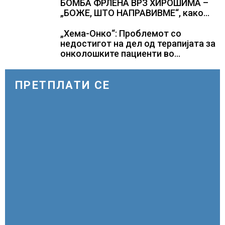
БОМБА ФРЛЕНА ВРЗ ХИРОШИМА –
„БОЖЕ, ШТО НАПРАВИВМЕ“, како
дел од екипажот во авионот „Енола
Геј“ и учесниците во
„Хема-Онко“: Проблемот со
бомбардирањето го доживуваа овој
недостигот на дел од терапијата за
настан што го промени текот на
онколошките пациенти во
историјата
моментот е надминат
ПРЕТПЛАТИ СЕ