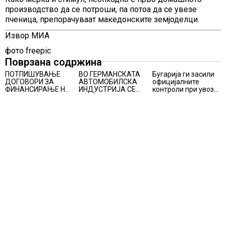
производство да се потроши, па потоа да се увезе
пченица, препорачуваат македонските земјоделци.
Извор МИА
фото freepic
Поврзана содржина
ПОТПИШУВАЊЕ
ВО ГЕРМАНСКАТА
Бугарија ги засили
ДОГОВОРИ ЗА
АВТОМОБИЛСКА
официјалните
ФИНАНСИРАЊЕ НА
ИНДУСТРИЈА СЕ
контроли при увоз
ПРУГАТА КРИВА
ВРАЌА
на македонско
ПАЛАНКА-ДЕВЕ
ОПТИМИЗМОТ
свежо овошје,
БАИР
домати и пиперки,
објави АХВ