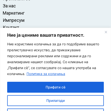
За нас
Маркетинг
Импресум
Контакт
Правила на користење
Ние ја цениме вашата приватност.
Ние користиме колачиња за да го подобриме вашето
прелистувачко искуство, да прикажуваме
персонализирани реклами или содржини и да го
анализираме нашиот сообраќај. Со кликање на
„Прифати сè“, се согласувате со нашата употреба на
колачиња.
Политика за колачиња
Прифати сè
“ЕУРО-МАК-КОМПАНИ” Д.О.О е членка на асоцијацијата
Прилагоди
за заштита на печатени медиуми