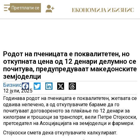
Претплати се
Родот на пченицата е поквалитетен, но
откупната цена од 12 денари делумно се
почитува, предупредуваат македонските
земјоделци
Бизнис
12 јули, 2025
Годинава родот на пченицата е поквалитетен, жетвата се
одвива непечено, а од откупувачите бараме да го
почитуваат договореното за плаќање по 12 денари за
килограм и трошоци за транспорт, вели Петре Стојкоски,
претседател на Асоцијацијата на земјоделци и фармери.
Стојкоски смета дека откупувачите калкулираат.