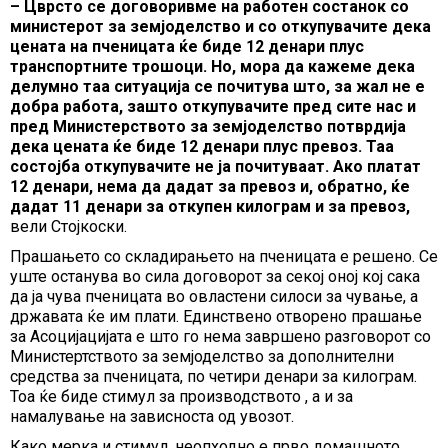
– Цврсто се договоривме на работен состанок со
министерот за земјоделство и со откупувачите дека
цената на пченицата ќе биде 12 денари плус
транспортните трошоци. Но, мора да кажеме дека
делумно таа ситуација се почитува што, за жал не е
добра работа, зашто откупувачите пред сите нас и
пред Министерството за земјоделство потврдија
дека цената ќе биде 12 денари плус превоз. Таа
состојба откупувачите не ја почитуваат. Ако платат
12 денари, нема да дадат за превоз и, обратно, ќе
дадат 11 денари за откупен килограм и за превоз,
вели Стојкоски.
Прашањето со складирањето на пченицата е решено. Се
уште останува во сила договорот за секој оној кој сака
да ја чува пченицата во овластени силоси за чување, а
државата ќе им плати. Единствено отворено прашање
за Асоцијацијата е што го нема завршено разговорот со
Министертството за земјоделство за дополнителни
средства за пченицата, по четири денари за килограм.
Тоа ќе биде стимул за производството , а и за
намалување на зависноста од увозот.
Како мерка и стимул, неопходно е прво домашното