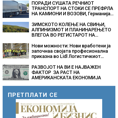
ПОРАДИ СУШАТА РЕЧНИОТ
ТРАНСПОРТ НА СТОКИ СЕ ПРЕФРЛА
НА КАМИОНИ И ВОЗОВИ, Германија
со итни мерки овозможува
камионџиите да возат и во недела
ЗИМСКОТО КОЛЕЊЕ НА СВИЊИ,
АЛПИНИЗМОТ И ПЛАНИНАРЕЊЕТО
ВЛЕГОА ВО РЕГИСТАРОТ НА
КУЛТУРНО НАСЛЕДСТВО НА
СЛОВЕНИЈА
Нови можности: Нови вработени ја
започнаа својата професионална
приказна во Lidl Логистичкиот
центар во Куманово
РАЗВОЈОТ НА ВИ Е НАЈВАЖЕН
ФАКТОР ЗА РАСТ НА
АМЕРИКАНСКАТА ЕКОНОМИЈА
ПРЕТПЛАТИ СЕ