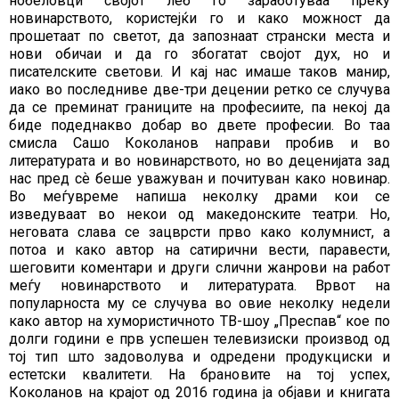
нобеловци својот леб го заработуваа преку
новинарството, користејќи го и како можност да
прошетаат по светот, да запознаат странски места и
нови обичаи и да го збогатат својот дух, но и
писателските светови. И кај нас имаше таков манир,
иако во последниве две-три децении ретко се случува
да се преминат границите на професиите, па некој да
биде подеднакво добар во двете професии. Во таа
смисла Сашо Коколанов направи пробив и во
литературата и во новинарството, но во деценијата зад
нас пред сѐ беше уважуван и почитуван како новинар.
Во меѓувреме напиша неколку драми кои се
изведуваат во некои од македонските театри. Но,
неговата слава се зацврсти прво како колумнист, а
потоа и како автор на сатирични вести, паравести,
шеговити коментари и други слични жанрови на работ
меѓу новинарството и литературата. Врвот на
популарноста му се случува во овие неколку недели
како автор на хумористичното ТВ-шоу „Преспав“ кое по
долги години е прв успешен телевизиски производ од
тој тип што задоволува и одредени продукциски и
естетски квалитети. На брановите на тој успех,
Коколанов на крајот од 2016 година ја објави и книгата