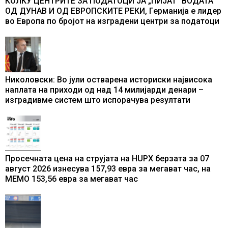
КОЛКУ ЦЕНТРИТЕ ЗА ПОДАТОЦИ ЈА „ПИЈАТ“ ВОДАТА
ОД ДУНАВ И ОД ЕВРОПСКИТЕ РЕКИ, Германија е лидер
во Европа по бројот на изградени центри за податоци
Николовски: Во јули остварена историски највисока
наплата на приходи од над 14 милијарди денари –
изградивме систем што испорачува резултати
Просечната цена на струјата на HUPX берзата за 07
август 2026 изнесува 157,93 евра за мегават час, на
МЕМО 153,56 евра за мегават час