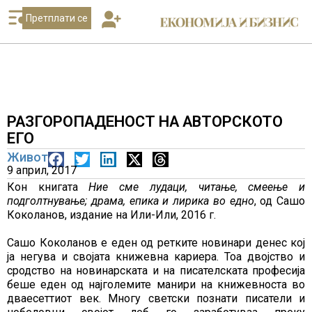
Претплати се
РАЗГОРОПАДЕНОСТ НА АВТОРСКОТО
ЕГО
Живот
9 април, 2017
Кон книгата
Ние сме лудаци, читање, смеење и
подголтнување; драма, епика и лирика во едно
, од Сашо
Коколанов, издание на Или-Или, 2016 г.
Сашо Коколанов е еден од ретките новинари денес кој
ја негува и својата книжевна кариера. Тоа двојство и
сродство на новинарската и на писателската професија
беше еден од најголемите манири на книжевноста во
дваесеттиот век. Многу светски познати писатели и