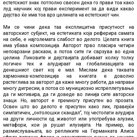
естетскиот знак потполно свесен дека го прави тоа како
луд научник кој прави експеримент за да види какво
дејство ќе има тоа врз целината на естетскиот чин.
Ми се чини дека таа експлицитна присутност на
авторскиот субјект, на естетиката која реферира самата
на себе, е најголемата слабост во делото. Целата книга
има убава композиција. Авторот прво пласира четири
неповрзани раскази, а потоа сите ги сврзува во една
целина. Ликовите и дејствијата добиваат колку толку
логичен тек и алудираат на глобализацијата на
денешниот свет кој е мал. Мислам дека таквата
хармоника-композиција на книгата е доволно
растеглива за авторот да каже многу работи, да направи
многу дигресии, а потоа со мунициозно испреплетување
да ги мотивира, да ги доведе во линија сите авторски
знаци. Но, авторот е премногу присутен во прозата.
Освен што во делото е присутен како лик, правејќи
симпатичен, „онтолошки скандал“, тој честопати алудира
на други личности од животот или употребува алузии,
метафори, кои ја рушат илузијата. На пример, во
размислувањата, во репликите на Германката Алиса