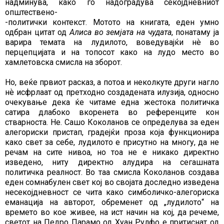
надминува, како го надоградува секојдневниот
општествено-
-политички контекст. Мотото на книгата, еден умно
одбран цитат од
Алиса во земјата на чудата
, понатаму ја
варира темата на лудилото, воведувајќи нѐ во
перцепцијата и на топосот како на лудо место во
хамлетовска смисла на зборот.
Но, веќе првиот расказ, а потоа и неколкуте други нагло
нѐ исфрлаат од претходно создадената илузија, односно
очекување дека ќе читаме една жестока политичка
сатира длабоко вкоренета во референците кон
стварноста. Не. Сашо Коколанов се определува за еден
алегориски пристап, градејќи проза која функционира
како свет за себе, лудилото е присутно на многу, да не
речам на сите нивоа, но тоа не е никако директно
изведено, ниту директно алудира на сегашната
политичка реалност. Во таа смисла Коколанов создава
еден сомнабулен свет кој во својата доследно изведена
несекојдневност се чита како симболичко-алегориска
еманација на авторот, обременет од „лудилото“ на
времето во кое живее, на ист начин на кој, да речеме,
светот на Педро Парамо од Хуан Рулфо е притиснат од