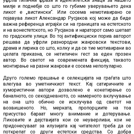
уфрла типични фрази и идентитетски знаци за нашето
милје и поднебје со што го губиме уверувањето дека
ликот е „вистински“. Или сосема немотивирано се
појавува ликот Александар Русјаков кој може да биде
важна референца играјќи си на границата на естетското
и на вонестетското, но Русјаков и нараторот само шетаат
по градските улици. Во тој антификциски порив авторот
решава да уфрли разнородни жанровски текстови,
драма и лирика со што, колку и да се тие мотивирани во
целата приказна, се нетипичен гест за еден прозен
автор. Во светот на современата фикција, таквото
монтирање на разни жанрови е сосема непопуларно.
Друго големо прашање е селекцијата на граѓата што
влегува во уметничкиот текст. Кај сатиричните и
хумористични автори дозволено е кокетирање со
баналното, со секојдневното, со намерното вклучување
на она што обично се исклучува од светот на
возвишеното. Но, мерката, пропорциите на тоа
присуство бараат многу внимание и дотерување.
Ликовите и дејствијата кои се неуверливи, кои не
придонесуваат за илузијата кај читателот треба да се
поткрепат со други естетски средства. Со добра