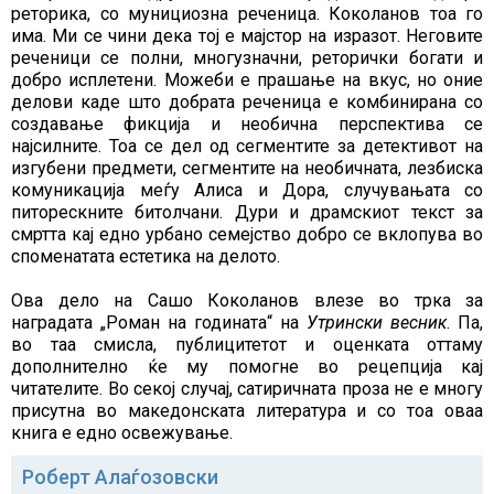
реторика, со мунициозна реченица. Коколанов тоа го
има. Ми се чини дека тој е мајстор на изразот. Неговите
реченици се полни, многузначни, реторички богати и
добро исплетени. Можеби е прашање на вкус, но оние
делови каде што добрата реченица е комбинирана со
создавање фикција и необична перспектива се
најсилните. Тоа се дел од сегментите за детективот на
изгубени предмети, сегментите на необичната, лезбиска
комуникација меѓу Алиса и Дора, случувањата со
питорескните битолчани. Дури и драмскиот текст за
смртта кај едно урбано семејство добро се вклопува во
споменатата естетика на делото.
Ова дело на Сашо Коколанов влезе во трка за
наградата „Роман на годината“ на
Утрински весник
. Па,
во таа смисла, публицитетот и оценката оттаму
дополнително ќе му помогне во рецепција кај
читателите. Во секој случај, сатиричната проза не е многу
присутна во македонската литература и со тоа оваа
книга е едно освежување.
Роберт Алаѓозовски