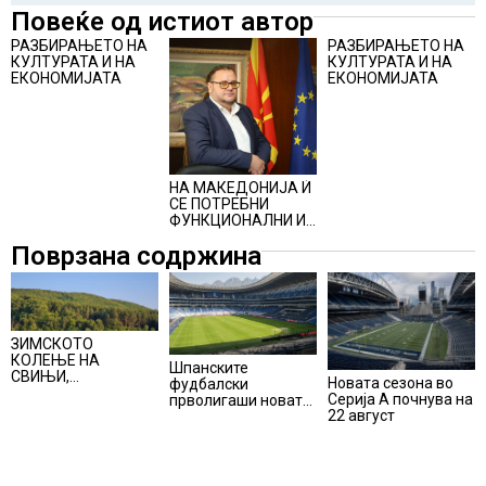
Повеќе од истиот автор
РАЗБИРАЊЕТО НА
РАЗБИРАЊЕТО НА
КУЛТУРАТА И НА
КУЛТУРАТА И НА
ЕКОНОМИЈАТА
ЕКОНОМИЈАТА
НА МАКЕДОНИЈА Ѝ
СЕ ПОТРЕБНИ
ФУНКЦИОНАЛНИ И
ОДРЖЛИВИ
Поврзана содржина
КУЛТУРНИ
ИНДУСТРИИ
ЗИМСКОТО
КОЛЕЊЕ НА
Шпанските
СВИЊИ,
Новата сезона во
фудбалски
АЛПИНИЗМОТ И
Серија А почнува на
прволигаши новата
ПЛАНИНАРЕЊЕТО
22 август
сезона ќе ја почнат
ВЛЕГОА ВО
на 15 август
РЕГИСТАРОТ НА
КУЛТУРНО
НАСЛЕДСТВО НА