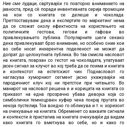
Ние сме лудаци
, свртувајќи го повторно вниманието на
јавноста, пред сѐ поради инвентивната серија промоции
на кои со книгата се делеше и чоколада.
Претпоставувам дека и експертите по маркетинг нема
да се сложат околу ефектноста на користењето на
политичките гестови, гегови и гафови во
привлекувањето публика. Популарните шеги секако
дека привлекуваат брзо внимание, но особено оние кои
во себе носат инхерентна поделеност не можат да
допрат до целокупната публика. Во таа смисла насловот
на книгата, поврзан со гестот на чоколадата, упатуваат
јасен сигнал за клучот во кој треба да се поима и книгата
и контекстот на естетскиот чин. Поднасловот го
нагласува хуморниот сегмент јасно укажувајќи на
пародичниот клуч кој ни претстои при читањето. Во
манирот на насловот решена е и корицата на книгата со
приказот на една прозрачно убава девојка која со
симболички темноцрвен куфер чека покрај пругата во
некоја пустелија. Тоа воедно го обликува и т. н. хоризонт
на очекување на книгата. Обременет со ваквите сигнали
и контексти ѝ пристапив на книгата очекувајќи да видам
како книгата го вметнува во себе, но и како го