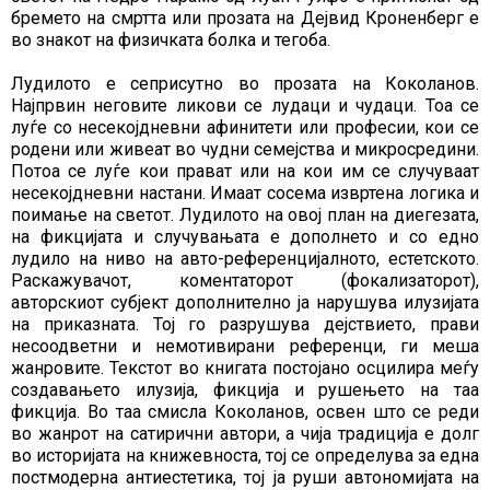
бремето на смртта или прозата на Дејвид Кроненберг е
во знакот на физичката болка и тегоба.
Лудилото е сеприсутно во прозата на Коколанов.
Најпрвин неговите ликови се лудаци и чудаци. Тоа се
луѓе со несекојдневни афинитети или професии, кои се
родени или живеат во чудни семејства и микросредини.
Потоа се луѓе кои прават или на кои им се случуваат
несекојдневни настани. Имаат сосема извртена логика и
поимање на светот. Лудилото на овој план на диегезата,
на фикцијата и случувањата е дополнето и со едно
лудило на ниво на авто-референцијалното, естетското.
Раскажувачот, коментаторот (фокализаторот),
авторскиот субјект дополнително ја нарушува илузијата
на приказната. Тој го разрушува дејствието, прави
несоодветни и немотивирани референци, ги меша
жанровите. Текстот во книгата постојано осцилира меѓу
создавањето илузија, фикција и рушењето на таа
фикција. Во таа смисла Коколанов, освен што се реди
во жанрот на сатирични автори, а чија традиција е долг
во историјата на книжевноста, тој се определува за една
постмодерна антиестетика, тој ја руши автономијата на