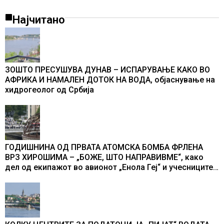
Најчитано
ЗОШТО ПРЕСУШУВА ДУНАВ – ИСПАРУВАЊЕ КАКО ВО
АФРИКА И НАМАЛЕН ДОТОК НА ВОДА, објаснување на
хидрогеолог од Србија
ГОДИШНИНА ОД ПРВАТА АТОМСКА БОМБА ФРЛЕНА
ВРЗ ХИРОШИМА – „БОЖЕ, ШТО НАПРАВИВМЕ“, како
дел од екипажот во авионот „Енола Геј“ и учесниците
во бомбардирањето го доживуваа овој настан што го
промени текот на историјата