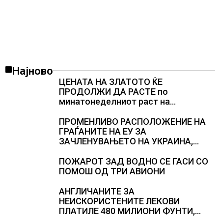
Најново
ЦЕНАТА НА ЗЛАТОТО ЌЕ
ПРОДОЛЖИ ДА РАСТЕ по
минатонеделниот раст на
вредноста на благородниот метал
ПРОМЕНЛИВО РАСПОЛОЖЕНИЕ НА
ГРАЃАНИТЕ НА ЕУ ЗА
ЗАЧЛЕНУВАЊЕТО НА УКРАИНА,
изненадува каква е поддршката од
Полска, Франција и Германија
ПОЖАРОТ ЗАД ВОДНО СЕ ГАСИ СО
ПОМОШ ОД ТРИ АВИОНИ
АНГЛИЧАНИТЕ ЗА
НЕИСКОРИСТЕНИТЕ ЛЕКОВИ
ПЛАТИЛЕ 480 МИЛИОНИ ФУНТИ,