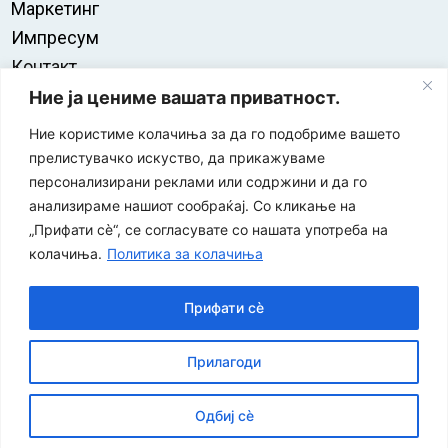
Маркетинг
Импресум
Контакт
Правила на користење
Ние ја цениме вашата приватност.
Ние користиме колачиња за да го подобриме вашето
прелистувачко искуство, да прикажуваме
персонализирани реклами или содржини и да го
анализираме нашиот сообраќај. Со кликање на
„Прифати сè“, се согласувате со нашата употреба на
колачиња.
Политика за колачиња
Прифати сè
“ЕУРО-МАК-КОМПАНИ” Д.О.О е членка на асоцијацијата
Прилагоди
за заштита на печатени медиуми
Одбиј сè
©
2026
Економија и Бизнис
Политика за приватност
|
| Developed by:
Unet
Политика за колачиња