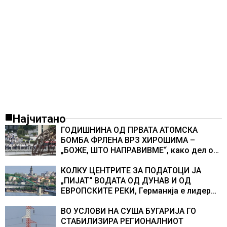
Најчитано
ГОДИШНИНА ОД ПРВАТА АТОМСКА
БОМБА ФРЛЕНА ВРЗ ХИРОШИМА –
„БОЖЕ, ШТО НАПРАВИВМЕ“, како дел од
екипажот во авионот „Енола Геј“ и
учесниците во бомбардирањето го
КОЛКУ ЦЕНТРИТЕ ЗА ПОДАТОЦИ ЈА
доживуваа овој настан што го промени
„ПИЈАТ“ ВОДАТА ОД ДУНАВ И ОД
текот на историјата
ЕВРОПСКИТЕ РЕКИ, Германија е лидер
во Европа по бројот на изградени
центри за податоци
ВО УСЛОВИ НА СУША БУГАРИЈА ГО
СТАБИЛИЗИРА РЕГИОНАЛНИОТ