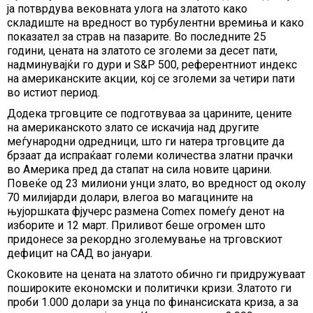
ја потврдува вековната улога на златото како
складиште на вредност во турбулентни времиња и како
показател за страв на пазарите. Во последните 25
години, цената на златото се зголеми за десет пати,
надминувајќи го дури и S&P 500, референтниот индекс
на американските акции, кој се зголеми за четири пати
во истиот период.
Додека трговците се подготвуваа за царините, цените
на американското злато се искачија над другите
меѓународни одредници, што ги натера трговците да
брзаат да испраќаат големи количества златни прачки
во Америка пред да стапат на сила новите царини.
Повеќе од 23 милиони унци злато, во вредност од околу
70 милијарди долари, влегоа во магацините на
њујоршката фјучерс размена Comex помеѓу денот на
изборите и 12 март. Приливот беше огромен што
придонесе за рекордно зголемување на трговскиот
дефицит на САД во јануари.
Скоковите на цената на златото обично ги придружуваат
пошироките економски и политички кризи. Златото ги
проби 1.000 долари за унца по финансиската криза, а за