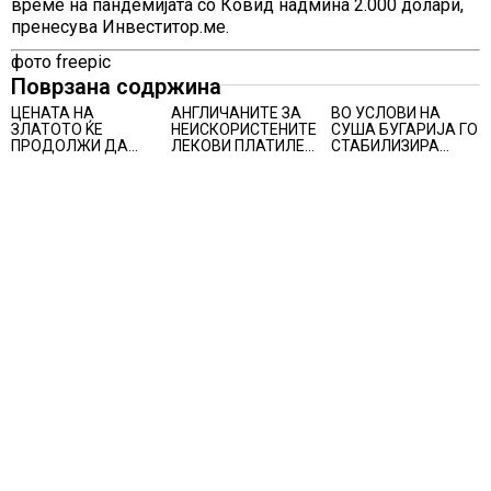
време на пандемијата со Ковид надмина 2.000 долари,
пренесува Инвеститор.ме.
фото freepic
Поврзана содржина
ЦЕНАТА НА
АНГЛИЧАНИТЕ ЗА
ВО УСЛОВИ НА
ЗЛАТОТО ЌЕ
НЕИСКОРИСТЕНИТЕ
СУША БУГАРИЈА ГО
ПРОДОЛЖИ ДА
ЛЕКОВИ ПЛАТИЛЕ
СТАБИЛИЗИРА
РАСТЕ по
480 МИЛИОНИ
РЕГИОНАЛНИОТ
минатонеделниот
ФУНТИ, повик до
ЕНЕРГЕТСКИ
раст на вредноста
пациентите да
СИСТЕМ, како
на благородниот
бараат само лекови
Бугарија стана
метал
што навистина им
балкански шампион
се потребни
во складирање на
енергија од батерии