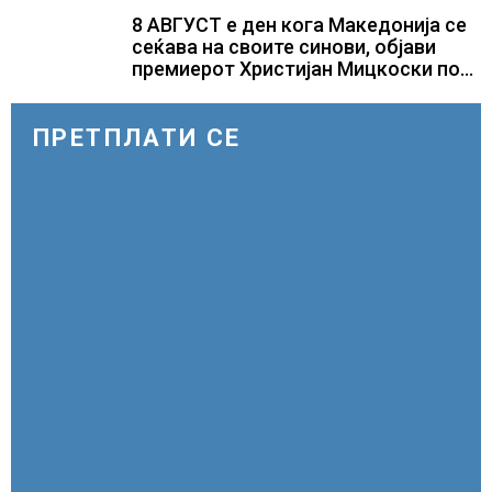
повик до пациентите да бараат
само лекови што навистина им се
8 АВГУСТ е ден кога Македонија се
потребни
сеќава на своите синови, објави
премиерот Христијан Мицкоски по
повод 25 годишнината од
загинувањето на десетмината
прилепски бранители
ПРЕТПЛАТИ СЕ