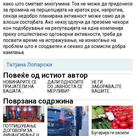
како што сметаат многумина. Тоа не може да придонесе
за промена на перцепцијата на краток рок, напротив,
секоја недобро планирана активност може само да ја
влоши состојбата. Ако некој одлучи да преземе чекори
кон подобрување на репутацијата на една компанија
преку општествено одговорни активности, треба да
посвети време на истражување, на изнаоѓање на
проблем што е соодветен и секако да осмисли добра
кампања.
Татјана Лопарски
Повеќе од истиот автор
НОВИНАРИТЕ СЕ
ДАЛИ ОДНОСИТЕ
НЕ ГИ
ПРИЈАТЕЛИ НА
СО ЈАВНОСТA СЕ
ЗАБОРАВАЈТЕ
ВАШАТА
МЕРЛИВИ?
ВАШИТЕ
КОМПАНИЈА
ВРАБОТЕНИ!
Поврзана содржина
ПОТПИШУВАЊЕ
ДОГОВОРИ ЗА
Бугарија ги засили
ФИНАНСИРАЊЕ НА