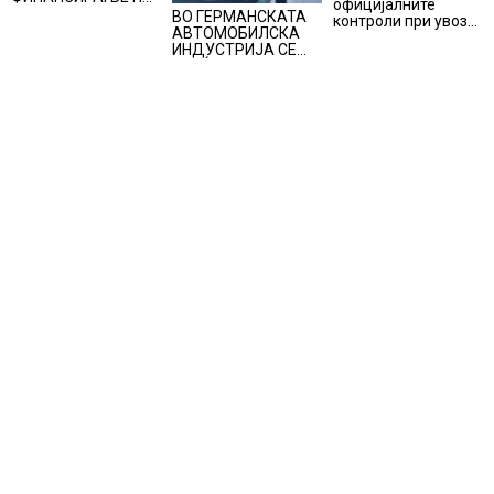
официјалните
ПРУГАТА КРИВА
ВО ГЕРМАНСКАТА
контроли при увоз
ПАЛАНКА-ДЕВЕ
АВТОМОБИЛСКА
на македонско
БАИР
ИНДУСТРИЈА СЕ
свежо овошје,
ВРАЌА
домати и пиперки,
ОПТИМИЗМОТ
објави АХВ