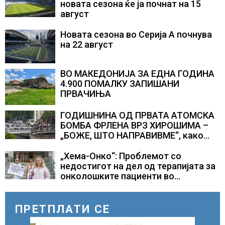
новата сезона ќе ја почнат на 15
август
Новата сезона во Серија А почнува
на 22 август
ВО МАКЕДОНИЈА ЗА ЕДНА ГОДИНА
4.900 ПОМАЛКУ ЗАПИШАНИ
ПРВАЧИЊА
ГОДИШНИНА ОД ПРВАТА АТОМСКА
БОМБА ФРЛЕНА ВРЗ ХИРОШИМА –
„БОЖЕ, ШТО НАПРАВИВМЕ“, како
дел од екипажот во авионот „Енола
Геј“ и учесниците во
„Хема-Онко“: Проблемот со
бомбардирањето го доживуваа овој
недостигот на дел од терапијата за
настан што го промени текот на
онколошките пациенти во
историјата
моментот е надминат
ПРЕТПЛАТИ СЕ