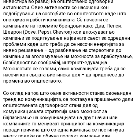
инвестира во развој на општествено одговорни
активности. Овие активности се насочени кон
подобрување на состојбите во општеството каде што
опстојува и работи компанијата. Сѐ почести се
кампањите на големите брендови како Дав, Пепси,
Шеврон (Dove, Pepsi, Chevron) кои вложуваат во
кампањи за подигнување на јавната свест за одредени
проблеми каде што треба да се насочи енергијата за
нивно решавање – од разбивање на стереотипи до
кампањи за зголемување на можноста за вработување,
безбедност во сообраќај, интернет-едукација.
Можностите се големи, само компанијата треба да се
насочи кон својата вистинска цел – да придонесе до
промена во општеството.
Со оглед на тоа што овие активности станаа своевиден
тренд во комуникацијата, се поставува прашањето дали
општествената одговорност стана дел од
комуникациската стратегија како можност за
бајпасирање на комуникацијата на друг начин или
компаниите го менуваат принципот на комуникација
поради причина што со една кампања се постигнува
многу повеќе од обична продукт кампања или