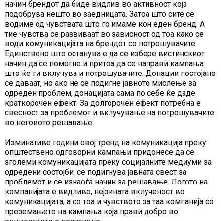
начин брендот да биде видлив во активност која
подобрува нешто во заедницата. Затоа што сите се
водиме од чувствата што го имаме кон еден бренд. А
тие чувства се развиваат во зависност од тоа како се
води комуникацијата на брендот со потрошувачите.
Единствено што останува е да се избере вистинскиот
начин да се помогне и притоа да се направи кампања
што ќе ги вклучува и потрошувачите. Донации постојано
се даваат, но ако не се подигне јавното мислење за
одреден проблем, донацијата сама по себе ќе даде
краткорочен ефект. За долгорочен ефект потребна е
свесност за проблемот и вклучување на потрошувачите
во неговото решавање.
Изминативе години овој тренд на комуникација преку
општествено одговорни кампањи придонесе да се
зголеми комуникацијата преку социјалните медиуми за
одредени состојби, се подигнува јавната свест за
проблемот и се изнаоѓа начин за решавање. Логото на
компанијата е видливо, нејзината вклученост во
комуникацијата, а со тоа и чувството за таа компанија со
преземањето на кампања која прави добро во