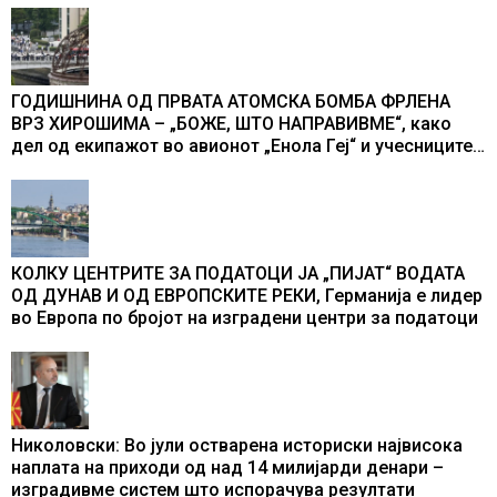
ГОДИШНИНА ОД ПРВАТА АТОМСКА БОМБА ФРЛЕНА
ВРЗ ХИРОШИМА – „БОЖЕ, ШТО НАПРАВИВМЕ“, како
дел од екипажот во авионот „Енола Геј“ и учесниците
во бомбардирањето го доживуваа овој настан што го
промени текот на историјата
КОЛКУ ЦЕНТРИТЕ ЗА ПОДАТОЦИ ЈА „ПИЈАТ“ ВОДАТА
ОД ДУНАВ И ОД ЕВРОПСКИТЕ РЕКИ, Германија е лидер
во Европа по бројот на изградени центри за податоци
Николовски: Во јули остварена историски највисока
наплата на приходи од над 14 милијарди денари –
изградивме систем што испорачува резултати