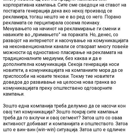
корпоративна кампања. Сите сме сведоци на ставот на
постарата генерација дека ако некој производ се
рекламира, тогаш нешто не е во ред со него. Порано
рекламата се перципирала сосема поинаку.
Менувањето на начинот на рекламирање ги смени и
навиките во „примањето” на пораката. Но, денес, со
развојот на интернетот и насочување на комуникацијата
на неконвенционални канали се отвораат многу повеќе
можности од едноставно пласирање на рекламата на
традиционалните медиуми, без каква и да е
дополнителна комуникација. Секоја генерација носи
новитети, а комуникацијата на компаниите мора да се
приспособи на новите текови. Токму тие новитети
доведоа до развивање на целосна нова гранка во
комуникацијата преку општествено одговорните
кампањи.
Зошто една компанија треба делумно да се насочи кон
овој тип комуникација? Зошто покрај сите кампањи
треба да го вклучи и овој сегмент? Затоа што со оваа
активност добиваат и компанијата и општеството. Затоа
што е вин-вин (win-win) ситуација. Затоа што е одличен