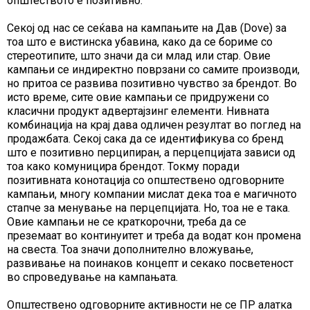
општеството е позитивно.
Секој од нас се сеќава на кампањите на Дав (Dove) за
тоа што е вистинска убавина, како да се бориме со
стереотипите, што значи да си млад или стар. Овие
кампањи се индиректно поврзани со самите производи,
но притоа се развива позитивно чувство за брендот. Во
исто време, сите овие кампањи се придружени со
класични продукт адвертајзинг елементи. Нивната
комбинација на крај дава одличен резултат во поглед на
продажбата. Секој сака да се идентификува со бренд
што е позитивно перципиран, а перцепцијата зависи од
тоа како комуницира брендот. Токму поради
позитивната конотација со општествено одговорните
кампањи, многу компании мислат дека тоа е магичното
стапче за менување на перцепцијата. Но, тоа не е така.
Овие кампањи не се краткорочни, треба да се
преземаат во континуитет и треба да водат кон промена
на свеста. Тоа значи дополнително вложување,
развивање на поинаков концепт и секако посветеност
во спроведување на кампањата.
Општествено одговорните активности не се ПР алатка