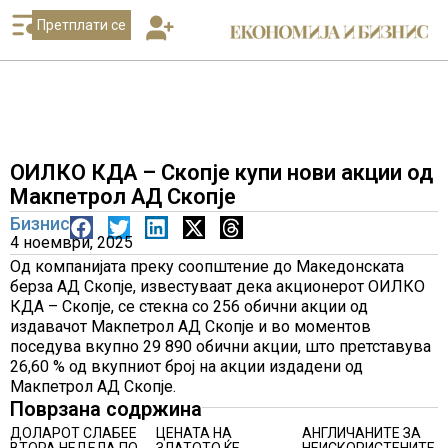
Претплати се
ОИЛКО КДА – Скопје купи нови акции од
Макпетрол АД Скопје
Бизнис
4 ноември, 2025
Од компанијата преку соопштение до Македонската
берза АД Скопје, известуваат дека акционерот ОИЛКО
КДА – Скопје, се стекна со 256 обични акции од
издавачот Макпетрол АД Скопје и во моментов
поседува вкупно 29 890 обични акции, што претставува
26,60 % од вкупниот број на акции издадени од
Макпетрол АД Скопје.
Поврзана содржина
ДОЛАРОТ СЛАБЕЕ
ЦЕНАТА НА
АНГЛИЧАНИТЕ ЗА