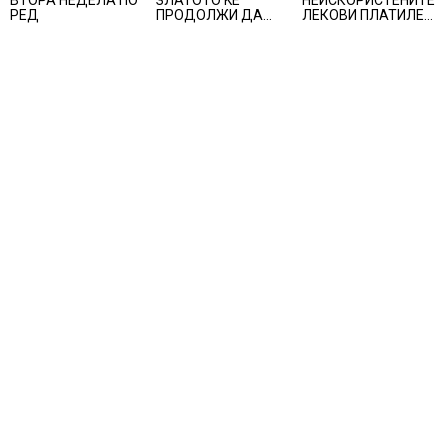
ВТОРА НЕДЕЛА ПО
ЗЛАТОТО ЌЕ
НЕИСКОРИСТЕНИТЕ
РЕД
ПРОДОЛЖИ ДА
ЛЕКОВИ ПЛАТИЛЕ
РАСТЕ по
480 МИЛИОНИ
минатонеделниот
ФУНТИ, повик до
раст на вредноста
пациентите да
на благородниот
бараат само лекови
метал
што навистина им
се потребни