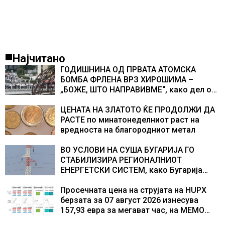
Најчитано
ГОДИШНИНА ОД ПРВАТА АТОМСКА
БОМБА ФРЛЕНА ВРЗ ХИРОШИМА –
„БОЖЕ, ШТО НАПРАВИВМЕ“, како дел од
екипажот во авионот „Енола Геј“ и
учесниците во бомбардирањето го
ЦЕНАТА НА ЗЛАТОТО ЌЕ ПРОДОЛЖИ ДА
доживуваа овој настан што го промени
РАСТЕ по минатонеделниот раст на
текот на историјата
вредноста на благородниот метал
ВО УСЛОВИ НА СУША БУГАРИЈА ГО
СТАБИЛИЗИРА РЕГИОНАЛНИОТ
ЕНЕРГЕТСКИ СИСТЕМ, како Бугарија
стана балкански шампион во
складирање на енергија од батерии
Просечната цена на струјата на HUPX
берзата за 07 август 2026 изнесува
157,93 евра за мегават час, на МЕМО
153,56 евра за мегават час