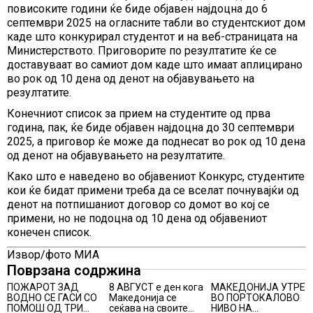
повисоките години ќе биде објавен најдоцна до 6
септември 2025 на огласните табли во студентскиот дом
каде што конкурирал студентот и на веб-страницата на
Министерството. Приговорите по резултатите ќе се
доставуваат во самиот дом каде што имаат аплицирано
во рок од 10 дена од денот на објавувањето на
резултатите.
Конечниот список за прием на студентите од прва
година, пак, ќе биде објавен најдоцна до 30 септември
2025, а приговор ќе може да поднесат во рок од 10 дена
од денот на објавувањето на резултатите.
Како што е наведено во објавениот Конкурс, студентите
кои ќе бидат примени треба да се вселат почнувајќи од
денот на потпишаниот договор со домот во кој се
примени, но не подоцна од 10 дена од објавениот
конечен список.
Извор/фото МИА
Поврзана содржина
ПОЖАРОТ ЗАД
8 АВГУСТ е ден кога
МАКЕДОНИЈА УТРЕ
ВОДНО СЕ ГАСИ СО
Македонија се
ВО ПОРТОКАЛОВО
ПОМОШ ОД ТРИ
сеќава на своите
НИВО НА