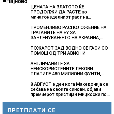
Најново
ЦЕНАТА НА ЗЛАТОТО ЌЕ
ПРОДОЛЖИ ДА РАСТЕ по
минатонеделниот раст на
вредноста на благородниот метал
ПРОМЕНЛИВО РАСПОЛОЖЕНИЕ НА
ГРАЃАНИТЕ НА ЕУ ЗА
ЗАЧЛЕНУВАЊЕТО НА УКРАИНА,
изненадува каква е поддршката од
Полска, Франција и Германија
ПОЖАРОТ ЗАД ВОДНО СЕ ГАСИ СО
ПОМОШ ОД ТРИ АВИОНИ
АНГЛИЧАНИТЕ ЗА
НЕИСКОРИСТЕНИТЕ ЛЕКОВИ
ПЛАТИЛЕ 480 МИЛИОНИ ФУНТИ,
повик до пациентите да бараат
само лекови што навистина им се
8 АВГУСТ е ден кога Македонија се
потребни
сеќава на своите синови, објави
премиерот Христијан Мицкоски по
повод 25 годишнината од
загинувањето на десетмината
прилепски бранители
ПРЕТПЛАТИ СЕ