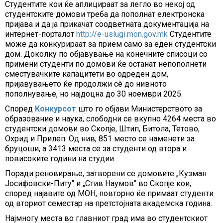
Студентите кои ќе аплицираат за легло во некој од
студентските домови треба да пополнат електронска
пријава и да ја прикачат соодветната документација на
интернет-порталот
http://e-uslugi.mon.gov.mk
Студентите
може да конкурираат за прием само за еден студентски
дом. Доколку по објавување на конечните списоци со
примени студенти по домови ќе останат непополнети
сместувачките капацитети во одреден дом,
пријавувањето ќе продолжи сè до нивното
пополнување, но најдоцна до 30 ноември 2025.
Според
Конкурсот
што го објави Министерството за
образование и наука, слободни се вкупно 4264 места во
студентски домови во Скопје, Штип, Битола, Тетово,
Охрид и Прилеп. Од нив, 851 место се наменети за
бруцоши, а 3413 места се за студенти од втора и
повисоките години на студии.
Поради реновирање, затворени се домовите „Кузман
Јосифовски-Питу“ и „Стив Наумов“ во Скопје кои,
според најавите од МОН, повторно ќе примаат студенти
од вториот семестар на претстојната академска година.
Најмногу места во главниот град има во студентскиот