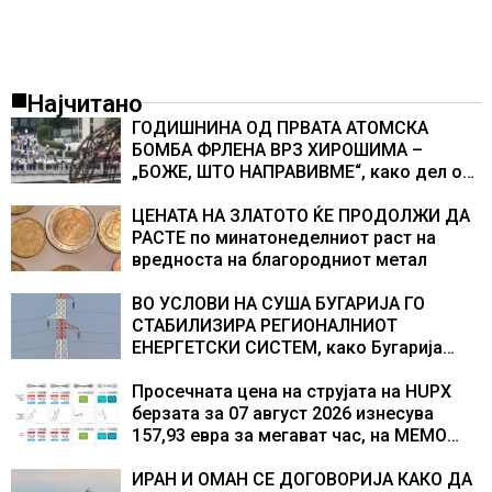
Најчитано
ГОДИШНИНА ОД ПРВАТА АТОМСКА
БОМБА ФРЛЕНА ВРЗ ХИРОШИМА –
„БОЖЕ, ШТО НАПРАВИВМЕ“, како дел од
екипажот во авионот „Енола Геј“ и
учесниците во бомбардирањето го
ЦЕНАТА НА ЗЛАТОТО ЌЕ ПРОДОЛЖИ ДА
доживуваа овој настан што го промени
РАСТЕ по минатонеделниот раст на
текот на историјата
вредноста на благородниот метал
ВО УСЛОВИ НА СУША БУГАРИЈА ГО
СТАБИЛИЗИРА РЕГИОНАЛНИОТ
ЕНЕРГЕТСКИ СИСТЕМ, како Бугарија
стана балкански шампион во
складирање на енергија од батерии
Просечната цена на струјата на HUPX
берзата за 07 август 2026 изнесува
157,93 евра за мегават час, на МЕМО
153,56 евра за мегават час
ИРАН И ОМАН СЕ ДОГОВОРИЈА КАКО ДА