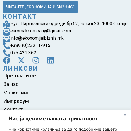
ЧИТАЈТЕ „ЕКОНОМИЈА И БИЗНИС“
КОНТАКТ
Бул. Партизански одреди бр.62, локал 23 1000 Скопје
euromakcompany@gmail.com
info@ekonomijaibiznis.mk
+389 (0)23211-915
075 421 362
ЛИНКОВИ
Претплати се
За нас
Маркетинг
Импресум
Контакт
Правила на користење
Ние ја цениме вашата приватност.
Ние користиме колачиња за да го подобриме вашето