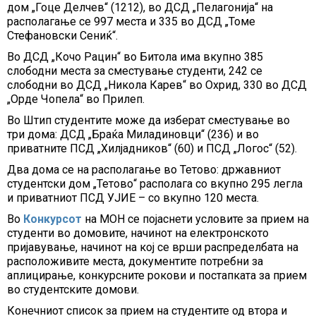
дом „Гоце Делчев“ (1212), во ДСД „Пелагонија“ на
располагање се 997 места и 335 во ДСД „Томе
Стефановски Сениќ“.
Во ДСД „Кочо Рацин“ во Битола има вкупно 385
слободни места за сместување студенти, 242 се
слободни во ДСД „Никола Карев“ во Охрид, 330 во ДСД
„Орде Чопела“ во Прилеп.
Во Штип студентите може да изберат сместување во
три дома: ДСД „Браќа Миладиновци“ (236) и во
приватните ПСД „Хилјадников“ (60) и ПСД „Логос“ (52).
Два дома се на располагање во Тетово: државниот
студентски дом „Тетово“ располага со вкупно 295 легла
и приватниот ПСД УЈИЕ – со вкупно 120 места.
Во
Конкурсот
на МОН се појаснети условите за прием на
студенти во домовите, начинот на електронското
пријавување, начинот на кој се врши распределбата на
расположивите места, документите потребни за
аплицирање, конкурсните рокови и постапката за прием
во студентските домови.
Конечниот список за прием на студентите од втора и