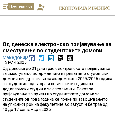
Претплати се
Од денеска електронско пријавување за
сместување во студентските домови
Македонија
15 јули, 2025
Од денеска до 31 јули трае електронското пријавување
за сместување во државните и приватните студентски
домови низ државава за академската 2025/2026 година
за студентите од втора и повисоките години на
додипломски студии и за апсолвенти. Рокот за
пријавување за прием во студентските домови за
студентите од прва година ќе почне по завршувањето
на уписниот рок на факултетите во август, и ќе трае од
10 до 17 септември 2025.