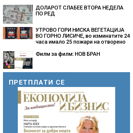
ВТОР МАНДАТ, тој не ги признава
резултатите од последните анкети
ДОЛАРОТ СЛАБЕЕ ВТОРА НЕДЕЛА
ПО РЕД
УТРОВО ГОРИ НИСКА ВЕГЕТАЦИЈА
ВО ГОРНО ЛИСИЧЕ, во изминатите 24
часа имало 25 пожари на отворено
Филм за филм: НОВ БРАН
ПРЕТПЛАТИ СЕ