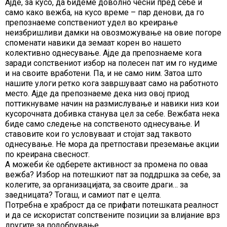
Ајде, за кусо, да бидеме доволно чесни пред себе и
само како вежба, на кусо време – пар денови, да го
препознаеме сопствениот удел во креирање
неизбришливи дамки на овозможување на овие погоре
споменати навики да земаат корен во нашето
колективно однесување. Ајде да препознаеме кога
заради сопствениот избор на полесен пат им го нудиме
и на своите вработени. Па, и не само ним. Затоа што
нашите улоги ретко кога завршуваат само на работното
место. Ајде да препознаеме дека низ овој приод
поттикнуваме начин на размислување и навики низ кои
кусорочната добивка станува цел за себе. Вежбата нека
биде само следење на сопственото однесување. И
ставовите кои го условуваат и стојат зад таквото
однесување. Не мора да претпостави преземање акции
по креирана свесност.
А можеби ќе одберете активност за промена по оваа
вежба? Избор на потешкиот пат за поддршка за себе, за
колегите, за организацијата, за своите драги… за
заедницата? Тогаш, и самиот пат е целта.
Потребна е храброст да се прифати потешката реалност
и да се искористат сопствените позиции за влијание врз
другите за подобрување.