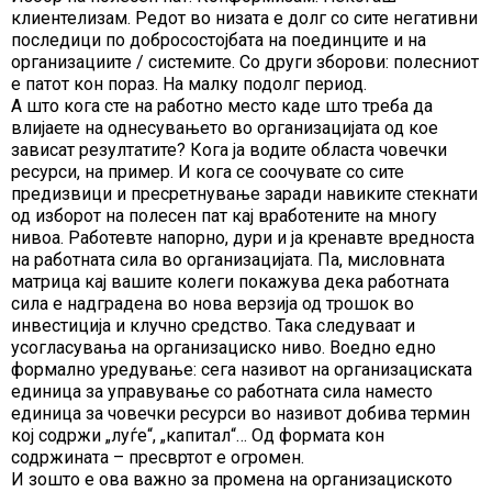
клиентелизам. Редот во низата е долг со сите негативни
последици по добросостојбата на поединците и на
организациите / системите. Со други зборови: полесниот
е патот кон пораз. На малку подолг период.
А што кога сте на работно место каде што треба да
влијаете на однесувањето во организацијата од кое
зависат резултатите? Кога ја водите областа човечки
ресурси, на пример. И кога се соочувате со сите
предизвици и пресретнување заради навиките стекнати
од изборот на полесен пат кај вработените на многу
нивоа. Работевте напорно, дури и ја кренавте вредноста
на работната сила во организацијата. Па, мисловната
матрица кај вашите колеги покажува дека работната
сила е надградена во нова верзија од трошок во
инвестиција и клучно средство. Така следуваат и
усогласувања на организациско ниво. Воедно едно
формално уредување: сега називот на организациската
единица за управување со работната сила наместо
единица за човечки ресурси во називот добива термин
кој содржи „луѓе“, „капитал“… Од формата кон
содржината – пресвртот е огромен.
И зошто е ова важно за промена на организациското