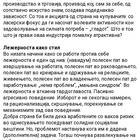
производство и трговија, производ кој, сам за себе, од
сопствено искуство знам, создава подеднакво
зависност. Со тоа и акцијата од страна на купувачите: со
ласерски фокус да ги насочат волевите активности кон
задоволување на силната потреба – „гладот“. Што е тоа
што ја прави оваа индустрија помалку атрактивна?
Лежерноста како стил
Во низата начини како се работи против себе
лежерноста е еден од нив: (навидум) полесен пат во
извршување на работата, полесен пат во раководењето,
полесен пат во креирање и одржување на релациите,
живеењето, полесен пат во владеењето, полесен пат до
заработување: „нема проблем“, „мањана синдром“. Во
лежерноста е вткаена тврдоглавоста. Пасивно
агресивно поведение. Изборот е не секогаш намерен,
па рационализација, скршнување, порекнување се
механизмите зад ова поведение.
Добра страна би била дека вработените со ваков ризик
во однесувањето поседуваат солидни социјални
вештини. Но, проблемот настанува кога им е дадена
(дополнителна) задача. Тогаш почнува развлекување на