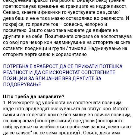
секојдневна пракса. Низ работа. Бидејќи секој тренинг
претпоставува кревање на границата на издржливост.
Секако, знаете и физички го чувствувате ова „само“
дека баш и не е така мазно остварливо во реалноста. И
покрај сѐ, го правите тоа – совесно, напорно и
посветено. Зашто само така можете да влијаете на
другите и на себе. Позитивната спирала се воспоставува
со овој прв чекор кон надминување на отпорите на сите
останати: поединци и групи / тимови. Надминување на
отпорите вертикално и хоризонтално.
ПОТРЕБНА Е ХРАБРОСТ ДА СЕ ПРИФАТИ ПОТЕШКА
РЕАЛНОСТ И ДА СЕ ИСКОРИСТАТ СОПСТВЕНИТЕ
ПОЗИЦИИ ЗА ВЛИЈАНИЕ ВРЗ ДРУГИТЕ ЗА
ПОДОБРУВАЊЕ
Што треба да направите?
1. Исчекорете од удобноста на сопствената позиција
каде што предводат очекувањата за статус кво. Истото
важи и за колегите кои се без малку во слична позиција,
па никој нема (конструктивни) предлози (постојаното
набројување на изобилство проблеми за кои „нема како
да се влијае“ не се зема предвид) . Освен, дека има