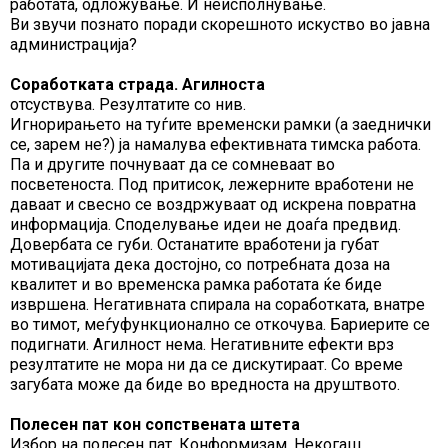
работата, одложување. И неисполнување.
Ви звучи познато поради скорешното искуство во јавна
администрација?
Соработката страда. Агилноста
отсуствува. Резултатите со нив.
Игнорирањето на туѓите временски рамки (а заеднички
се, зарем не?) ја намалува ефективната тимска работа.
Па и другите почнуваат да се сомневаат во
посветеноста. Под притисок, лежерните вработени не
даваат и свесно се воздржуваат од искрена повратна
информација. Споделување идеи не доаѓа предвид.
Довербата се губи. Останатите вработени ја губат
мотивацијата дека достојно, со потребната доза на
квалитет и во временска рамка работата ќе биде
извршена. Негативната спирала на соработката, внатре
во тимот, меѓуфункционално се откочува. Бариерите се
подигнати. Агилност нема. Негативните ефекти врз
резултатите не мора ни да се дискутираат. Со време
загубата може да биде во вредноста на друштвото.
Полесен пат кон сопствената штета
Избор на полесен пат. Конформизам. Некогаш