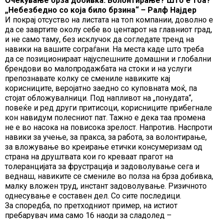
Очекување брза добивка. Волонтирање? Што е тоа?
„Небезбедно со која било брзина“ – Ралф Најдер
И покрај отсуство на листата на топ компании, доволно е
да се завртите околу себе во центарот на главниот град,
и не само таму, без исклучок да согледате тренд на
навики на вашите сограѓани. На места каде што треба
да се позиционираат најуспешните домашни и глобални
брендови во малопродажбата на стоки и на услуги
препознавате колку се смениле навиките кај
корисниците, веројатно заедно со куповната моќ, па
стојат обложувалници. Под напливот на „понудата“,
повеќе и ред други притисоци, корисниците прибегнале
кон навидум полесниот пат. Тажно е дека таа промена
не е во насока на повисока зрелост. Напротив. Наспроти
навики за учење, за пракса, за работа, за волонтирање,
за вложување во креирање етички консумеризам од
страна на друштвата кои го креваат прагот на
толеранцијата за фрустрација и задоволување сега и
веднаш, навиките се смениле во полза на брза добивка,
малку вложен труд, инстант задоволување. Ризичното
однесување е составен дел. Со сите последици.
За споредба, по претходниот пример, на истиот
пребарувач има само 16 наоди за сладолед –