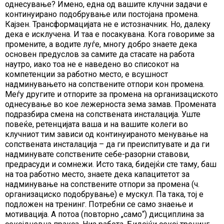
однесување? Имено, една од вашите клучни задачи е
континуирано подобрување или постојана промена.
Кајзен. Трансформацијата не е истозначник. Но, далеку
дека е исклучена. И таа е посакувана. Кога говориме за
промените, а водите луѓе, многу добро знаете дека
основен предуслов за самите да стасате на работа
наутро, иако тоа не е наведено во списокот на
компетенции за работно место, е всушност
надминувањето на сопствените отпори кон промена.
Меѓу другите и отпорите за промена на организациското
однесување во кое лежерноста зема замав. Промената
подразбира смена на сопствената инсталација. Уште
повеќе, ретенцијата ваша и на вашите колеги во
клучниот тим зависи од континуираното менување на
сопствената инсталација – да ги преиспитувате и да ги
надминувате сопствените себе-разорни ставови,
предрасуди и сомнежи. Исто така, бидејќи сте таму, баш
на тоа работно место, знаете дека капацитетот за
надминување на сопствените отпори за промена (ч.
организациско подобрување) е мускул. Па така, тој е
подложен на тренинг. Потребни се само знаење и
мотивација. А потоа (повторно „само“) дисциплина за