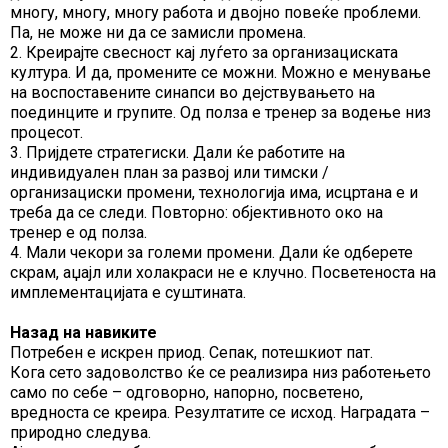
многу, многу, многу работа и двојно повеќе проблеми.
Па, не може ни да се замисли промена.
2. Креирајте свесност кај луѓето за организациската
култура. И да, промените се можни. Можно е менување
на воспоставените синапси во дејствувањето на
поединците и групите. Од полза е тренер за водење низ
процесот.
3. Пријдете стратегиски. Дали ќе работите на
индивидуален план за развој или тимски /
организациски промени, технологија има, исцртана е и
треба да се следи. Повторно: објективното око на
тренер е од полза.
4. Мали чекори за големи промени. Дали ќе одберете
скрам, аџајл или холакраси не е клучно. Посветеноста на
имплементацијата е суштината.
Назад на навиките
Потребен е искрен приод. Сепак, потешкиот пат.
Кога сето задоволство ќе се реализира низ работењето
само по себе – одговорно, напорно, посветено,
вредноста се креира. Резултатите се исход. Наградата –
природно следува.