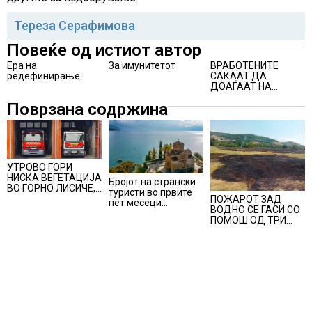
Тереза Серафимова
Повеќе од истиот автор
Ера на
За имунитетот
ВРАБОТЕНИТЕ
редефинирање
САКААТ ДА
ДОАЃААТ НА
РАБОТА?
Поврзана содржина
УТРОВО ГОРИ
НИСКА ВЕГЕТАЦИЈА
Бројот на странски
ВО ГОРНО ЛИСИЧЕ,
туристи во првите
во изминатите 24
ПОЖАРОТ ЗАД
пет месеци
часа имало 25
ВОДНО СЕ ГАСИ СО
зголемен за 23,6%,
пожари на отворено
ПОМОШ ОД ТРИ
Македонија се
АВИОНИ
позиционира како
атрактивна
туристичка
дестинација