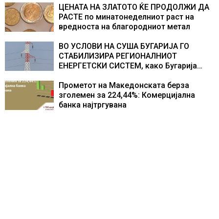
Хрватска
ЦЕНАТА НА ЗЛАТОТО ЌЕ ПРОДОЛЖИ ДА
РАСТЕ по минатонеделниот раст на
вредноста на благородниот метал
ВО УСЛОВИ НА СУША БУГАРИЈА ГО
СТАБИЛИЗИРА РЕГИОНАЛНИОТ
ЕНЕРГЕТСКИ СИСТЕМ, како Бугарија
стана балкански шампион во
складирање на енергија од батерии
Прометот на Македонската берза
зголемен за 224,44%: Комерцијална
банка најтргувана