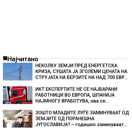
Најчитано
НЕКОЛКУ ЗЕМЈИ ПРЕД ЕНЕРГЕТСКА
КРИЗА, СУШАТА ЈА ЗГОЛЕМИ ЦЕНАТА НА
СТРУЈАТА НА БЕРЗИТЕ НА НАД 700 ЕВРА
ЗА МЕГАВАТ-ЧАС
ИКТ ЕКСПЕРТИТЕ НЕ СЕ НАЈБАРАНИ
РАБОТНИЦИ ВО ЕВРОПА, ШПАНИЈА
НАЈМНОГУ ВРАБОТУВА, oва се
најбараните работни места во 2026
година
ЗОШТО МЛАДИТЕ ЛУЃЕ ЗАМИНУВААТ ОД
ЗЕМЈИТЕ ОД ПОРАНЕШНА
ЈУГОСЛАВИЈА? – годишно заминуваат
над 130 илјади лица, најмногу од