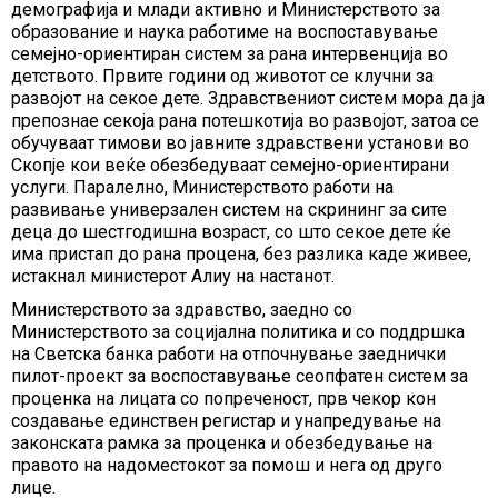
демографија и млади активно и Министерството за
образование и наукa работиме на воспоставување
семејно-ориентиран систем за рана интервенција во
детството. Првите години од животот се клучни за
развојот на секое дете. Здравствениот систем мора да ја
препознае секоја рана потешкотија во развојот, затоа се
обучуваат тимови во јавните здравствени установи во
Скопје кои веќе обезбедуваат семејно-ориентирани
услуги. Паралелно, Министерството работи на
развивање универзален систем на скрининг за сите
деца до шестгодишна возраст, со што секое дете ќе
има пристап до рана процена, без разлика каде живее,
истакнал министерот Алиу на настанот.
Министерството за здравство, заедно со
Министерството за социјална политика и со поддршка
на Светска банка работи на отпочнување заеднички
пилот-проект за воспоставување сеопфатен систем за
проценка на лицата со попреченост, прв чекор кон
создавање единствен регистар и унапредување на
законската рамка за проценка и обезбедување на
правото на надоместокот за помош и нега од друго
лице.