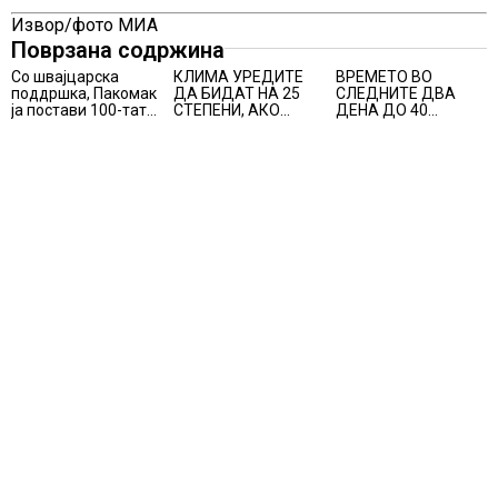
Извор/фото МИА
Поврзана содржина
Со швајцарска
КЛИМА УРЕДИТЕ
ВРЕМЕТО ВО
поддршка, Пакомак
ДА БИДАТ НА 25
СЛЕДНИТЕ ДВА
ја постави 100-тата
СТЕПЕНИ, АКО
ДЕНА ДО 40
повратна вендинг-
ИЗЛЕГУВАТЕ
СТЕПЕНИ
машина во земјата
НАДВОР НА 39
СТЕПЕНИ, советува
доктор Здравески
од ИЈЗ