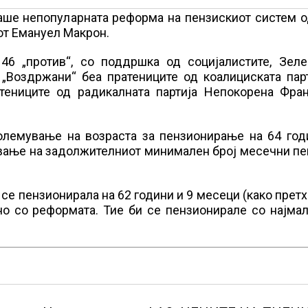
аше непопуларната реформа на пензискиот систем о
от Емануел Макрон.
46 „против“, со поддршка од социјалистите, Зеле
 „Воздржани“ беа пратениците од коалициската пар
тениците од радикалната партија Непокорена Фран
големување на возраста за пензионирање на 64 год
мување на задолжителниот минимален број месечни п
и се пензионирала на 62 години и 9 месеци (како прет
но со реформата. Тие би се пензионирале со најма