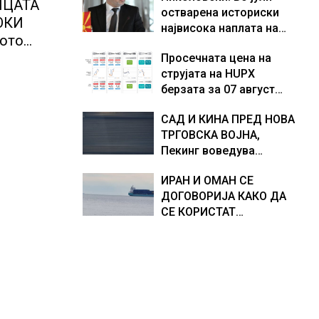
ИЦАТА
остварена историски
Европа по бројот на
доживуваа овој настан
ОКИ
највисока наплата на
изградени центри за
што го промени текот
сото
приходи од над 14
податоци
на историјата
Просечната цена на
милијарди денари –
струјата на HUPX
изградивме систем што
берзата за 07 август
испорачува резултати
2026 изнесува 157,93
САД И КИНА ПРЕД НОВА
евра за мегават час, на
ТРГОВСКА ВОЈНА,
МЕМО 153,56 евра за
Пекинг воведува
мегават час
контрамерки против
ИРАН И ОМАН СЕ
американски компании
ДОГОВОРИЈА КАКО ДА
и организации
СЕ КОРИСТАТ
ПОМОРСКИТЕ
КОРИДОРИ ЗА
БРОДОВИТЕ НИЗ
ОРМУСКАТА ТЕСНИНА