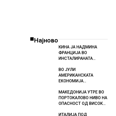
Најново
КИНА ЈА НАДМИНА
ФРАНЦИЈА ВО
ИНСТАЛИРАНАТА
МОЌНОСТ НА
ВО ЈУЛИ
НУКЛЕАРНИТЕ
АМЕРИКАНСКАТА
ЦЕНТРАЛИ
ЕКОНОМИЈА
НЕОЧЕКУВАНО ИЗГУБИ
МАКЕДОНИЈА УТРЕ ВО
23.000 РАБОТНИ МЕСТА
ПОРТОКАЛОВО НИВО НА
ОПАСНОСТ ОД ВИСОКИ
ТЕМПЕРАТУРИ
ИТАЛИЈА ПОД