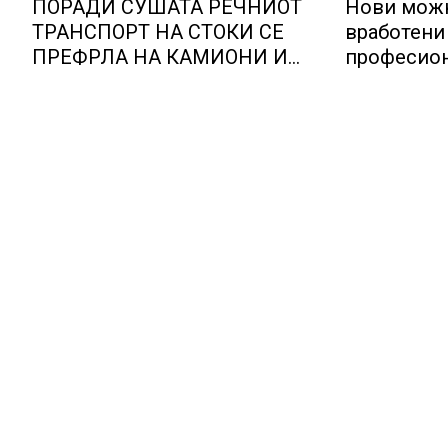
ПОРАДИ СУШАТА РЕЧНИОТ
Нови можн
ТРАНСПОРТ НА СТОКИ СЕ
вработени 
ПРЕФРЛА НА КАМИОНИ И
професион
ВОЗОВИ, Германија со итни
Lidl Логис
мерки овозможува
Куманово
камионџиите да возат и во
недела