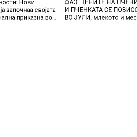
ости: Нови
ФАО: ЦЕНИТЕ НА ПЧЕН
ја започнаа својата
И ПЧЕНКАТА СЕ ПОВИС
ална приказна во
ВО ЈУЛИ, млекото и ме
тичкиот центар во
бележат пониски цени