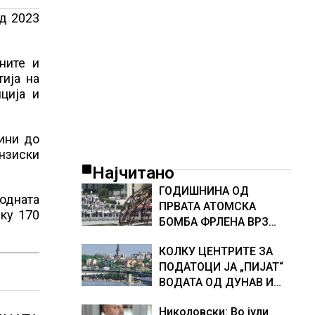
д 2023
ните и
тија на
ција и
ини до
ензиски
Најчитано
ГОДИШНИНА ОД
ходната
ПРВАТА АТОМСКА
лку 170
БОМБА ФРЛЕНА ВРЗ
ХИРОШИМА – „БОЖЕ,
КОЛКУ ЦЕНТРИТЕ ЗА
ШТО НАПРАВИВМЕ“,
ПОДАТОЦИ ЈА „ПИЈАТ“
како дел од екипажот
ВОДАТА ОД ДУНАВ И
во авионот „Енола Геј“ и
ОД ЕВРОПСКИТЕ РЕКИ,
учесниците во
Николовски: Во јули
Германија е лидер во
бомбардирањето го