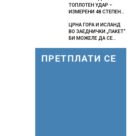
ТОПЛОТЕН УДАР –
ИЗМЕРЕНИ 48 СТЕПЕНИ,
МЕТЕОРОЛОЗИТЕ
ЦРНА ГОРА И ИСЛАНД
НАЈАВИЈА НОВИ
ВО ЗАЕДНИЧКИ „ПАКЕТ“
ПРОГНОЗИ ЗА
БИ МОЖЕЛЕ ДА СЕ
СРЕДИНАТА НА АВГУСТ
ПРИКЛУЧАТ КОН ЕУ
ПРЕТПЛАТИ СЕ