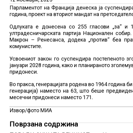
Парламентот на Франција денеска ја суспендир
година, проект на вториот мандат на претседател
Одлуката е донесена со 255 гласови „за“ и 1
ултрадесничарската партија Национален собир.
Макрон – Ренесанса, додека „против“ беа пра
комунистите.
Усвоениот закон го суспендира постепеното з
јануари 2028 година, како и планираното зголе
придонеси.
Во пракса, генерацијата родена во 1964 година б
генерација) наместо на 63, што беше предвиде
месечни придонеси наместо 171.
Извор/фото МИА
Поврзана содржина