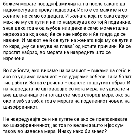
божем морате поради фамилијата, па после сакате да
надоместувате преку подароци. Исто е со мажите и со
жените, не само со децата. И жената која го сака својот
маж не му се лути и не го намразува ако тој ѝ подвикне,
знае дека тоа е од љубов или дека е само моментална
нервоза за која овој ќе се кае набрзо и ќе гледа да се
извини. И мажот не ѝ се лути на жената која му се лути и
го кара, „му се качува на глава“ од истите причини. Ќе се
простат набрзо, во мерата на навредите што се
изречени.
Во љубовта, ако викаме на саканиот − викаме на себе и
ако го удриме саканиот − се удираме себеси. Така болат
тие работи. Затоа е речено − свртете го другиот образ. И
на навредата не одговарајте со иста мера, не удирајте и
вие шлаканица оти тогаш сте мера според мера, око за
око и заб за заб, а тоа е мерата на поделениот човeк, на
шизофреникот.
Не навредувајте се и не лутете се ако се препознавате
во шизофреничниот, јас тоа го велам зашто и јас сум
таков во извесна мера. Инаку како би знаел?