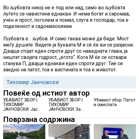
Во љубовта никој не е под или над, само во љубовта
луѓето се навистина еднакви. И нема богат и сиромав,
учен и прост, поголем и помал, слуга и господар, тоа е
поделеност и садомазохизам.
Љубовта е… љубов. И само таква може да биде. Мост
меѓу душите. Видете ја буквата М и сè ќе ви се разјасни.
Двајца стојат еден спроти друг со наведнати глави, ја
ништат својата годрост, „егото“. Кога М ќе се оствари
станува П, двајца еднакви еден спроти друг. Тие се
заедно на патот, тоа е вистината и тоа е животот.
Тихомир Јанчовски
Повеќе од истиот автор
УБАВИОТ ЗБОР |
УБАВИОТ ЗБОР |
Убавиот збор: Патот
ТИХОМИР
ТИХОМИР
и смислата
ЈАНЧОВСКИ: Јас
ЈАНЧОВСКИ: За
немам со кого да
саботата, другите
Поврзана содржина
сум млад… во јули
денови и за други
работи