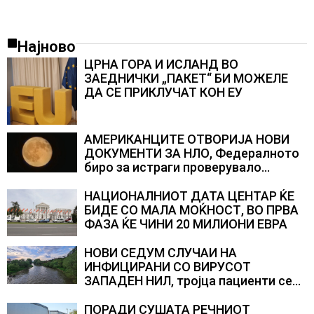
Најново
ЦРНА ГОРА И ИСЛАНД ВО
ЗАЕДНИЧКИ „ПАКЕТ“ БИ МОЖЕЛЕ
ДА СЕ ПРИКЛУЧАТ КОН ЕУ
АМЕРИКАНЦИТЕ ОТВОРИЈА НОВИ
ДОКУМЕНТИ ЗА НЛО, Федералното
биро за истраги проверувало
снимки за „Големи темни
триаголници со светла“
НАЦИОНАЛНИОТ ДАТА ЦЕНТАР ЌЕ
БИДЕ СО МАЛА МОЌНОСТ, ВО ПРВА
ФАЗА ЌЕ ЧИНИ 20 МИЛИОНИ ЕВРА
НОВИ СЕДУМ СЛУЧАИ НА
ИНФИЦИРАНИ СО ВИРУСОТ
ЗАПАДЕН НИЛ, тројца пациенти се
во критична состојба
ПОРАДИ СУШАТА РЕЧНИОТ