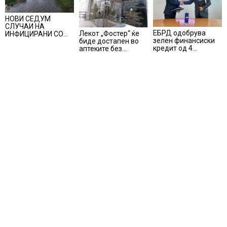
НОВИ СЕДУМ
СЛУЧАИ НА
ЕБРД одобрува
Лекот „Фостер“ ќе
ИНФИЦИРАНИ СО
зелен финансиски
биде достапен во
ВИРУСОТ ЗАПАДЕН
кредит од 4
аптеките без
НИЛ, тројца
милиони евра на
доплата, само со
пациенти се во
НЛБ Банка
законски
критична состојба
утврдената
партиципација