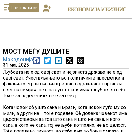
Претплати се
МОСТ МЕЃУ ДУШИТЕ
Македонија
31 мај, 2025
Љубовта не е од овој свет и нејзината држава не е од
овој свет. Учествувањето во политичките пресметки и
фаќањето страна во внатрешно поделениот партиски
свет на земјава не е за луѓето кои имаат љубов во себе.
Тоа е за поделените, не е за секој.
Кога човек сѐ уште сака и мрази, кога некои луѓе му се
мили, а други не − тој е поделен. Сѐ додека човекот има
цврсти ставови за тоа што сака и што не сака, и кого
сака, а кого не сака, тој не љуби потполно, не во целост.
Тој е поделена личност, во себе има љубов и омраза, и