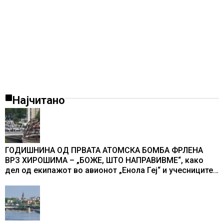
Најчитано
ГОДИШНИНА ОД ПРВАТА АТОМСКА БОМБА ФРЛЕНА
ВРЗ ХИРОШИМА – „БОЖЕ, ШТО НАПРАВИВМЕ“, како
дел од екипажот во авионот „Енола Геј“ и учесниците
во бомбардирањето го доживуваа овој настан што го
промени текот на историјата