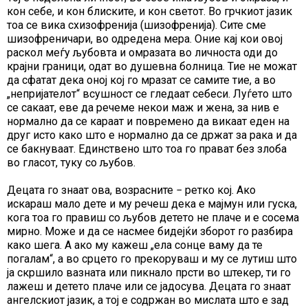
кон себе, и кон блиските, и кон светот. Во грчкиот јазик
тоа се вика схизофренија (шизофренија). Сите сме
шизофреничари, во одредена мера. Оние кај кои овој
раскол меѓу љубовта и омразата во личноста оди до
крајни граници, одат во душевна болница. Тие не можат
да сфатат дека оној кој го мразат се самите тие, а во
„непријателот“ всушност се гледаат себеси. Луѓето што
се сакаат, еве да речеме некои маж и жена, за нив е
нормално да се караат и повремено да викаат еден на
друг исто како што е нормално да се држат за рака и да
се бакнуваат. Единствено што тоа го прават без злоба
во гласот, туку со љубов.
Децата го знаат ова, возрасните − ретко кој. Ако
искараш мало дете и му речеш дека е мајмун или гуска,
кога тоа го правиш со љубов детето не плаче и е сосема
мирно. Може и да се насмее бидејќи зборот го разбира
како шега. А ако му кажеш „ела сонце ваму да те
погалам“, а во срцето го прекоруваш и му се лутиш што
ја скршило вазната или пикнало прсти во штекер, ти го
лажеш и детето плаче или се јадосува. Децата го знаат
ангелскиот јазик, а тој е содржан во мислата што е зад