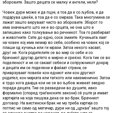
зборовите. Зашто децата се малку и ангели, нели?
Човек дури може и да пцуе, а тоа да е со љубов, и да
подарува цвеќе, а тоа да е со омраза. Така многумина се
лажат зашто веруваат чисто во зборовите. Зборот го
има значењето што ни е во срцата, не она што е
запишано како толкување во речникот. Тоа го разбираат
и животните. Сите до едно, сосе змиите. Кучињата лаат
на човек кој има немир во себе, особено на човек кој се
плаши од кучиња или ги мрази. Затоа некого касаат,
друг не. Кога родителите се во мир со себе и со
брачниот другар детето е мирно и среќно. Кога тие се во
поделеност и не се сакаат себеси и сопружникот докрај
и децата им се поделени и фаќаат страни, се
приврзуваат повеќе кон едниот или кон другиот
родител, кон мајката или таткото или наизменично. Затоа
е грдо кога двајца кои не се во љубов живеат заедно
поради децата. Тие се разведени во душите, иако
формално (според граѓанските закони) сѐ уште ја имаат
хартијата на која пишува дека се во брак. Брачниот
договор. На вистински брак не му треба хартија со
потпис не само од матичар, дури ни од „црква“ зашто тој