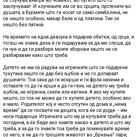
се случува внатре во човекот, во луѓето што го
заклучуваат. И клучевите им се во срцата, прстените во
душата, а бурмите што ги носат се само симболика, не
се ништо особено, макар биле и од платина. Тие се
ништо без патина.
На времето на една девојка ѝ подарив обетки, од срце, и
тогаш не знаев дека ѝ ги подарувам за да ме слуша, да
ги чуе и да ги разбере моите зборови зашто не се
разбиравме како што треба.
Детето не им се радува на играчките што се подарени
тукутака зашто се дар без љубов и не го допираат
душичето. Тоа сака да ги искрши и ги фрла наземи и
оставете го да ги крши и да ги гази, на детето му треба
љубов, не играчки, скапи или евтини. А ако му купите
нешто, со тоа не може да го купите детето, особено ако
е мало. Родителот кој е често отсутен од дома и „нема
време“ да се посвети на децата, кога ќе си дојде − им
носи подароци. Играчката што му ја купувате треба да е
погодена, а ќе биде ако знаете какво е детето и што му
треба, а за да го знаете тоа треба да поминувате време
со него, а не да го трошите животот во „бркање“ пари,