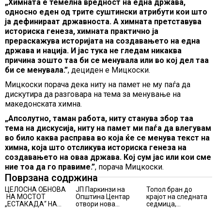
„Химната е темелна вредност на една држава,
односно еден од трите суштински атрибути кои што
ја дефинираат државноста. А химната претставува
историска генеза, химната практично ја
прераскажува историјата на создавањето на една
држава и нација. И јас тука не гледам никаква
причина зошто таа би се менувала или во кој дел таа
би се менувала.”
, дециден е Мицкоски.
Мицкоски порача дека ниту на памет не му паѓа да
дискутира да разговара на тема за менување на
македонската химна.
„Апсолутно, таман работа, ниту станува збор таа
тема на дискусија, ниту на памет ми паѓа да влегувам
во било каква расправа во која ќе се менува текст на
химна, која што отсликува историска генеза на
создавањето на оваа држава. Кој сум јас или кои сме
ние тоа да го правиме.”
, порача Мицкоски.
Поврзана содржина
ЦЕЛОСНА ОБНОВА
ЈП Паркинзи на
Топол бран до
НА МОСТОТ
Општина Центар
крајот на следната
„ЕСТАКАДА“ НА
отвори нова
седмица,
ИЗЛЕЗОТ ОД
канцеларија за
температури над 40