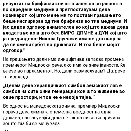
резултат на брифинзи кои што излегоа во јавноста
во одредени медиуми и претпоставувам дека
новинарот кој што мене ми го постави прашањето
беше инспириран од тие брифинзи во тие медиуми. И
јас дадов одговор внимателен во кој што кажав дека
владата во која што беа ВМРО-ДПМНЕ и ДУИ кој што
ја предводеше Никола Груевски имаше договор за
да се смени грбот во државата. И тоа беше мојот
одговор.”
На прашањето дали има иницијатива за таква промена
премиерот Мицкоски рече, ако има ќе знае јавноста, ќе
влезе во парламентот. Но, дали размислувам? Да, рече
тој и додаде:
„Ценам дека хералдичкиот симбол земскиот лав е
симбол на сите оние генерации кои што живееле во
овие простори, и тоа не е некоја тајна. “
Во однос на македонската химна, премиер Мицкоски
порача дека химната е темелна вредност на една
држава, нагласувајќи дека не гледа никаква причина
зошто таа би се менувала.