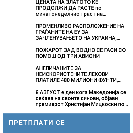
ЦЕНАТА НА ЗЛАТОТО ЌЕ
ПРОДОЛЖИ ДА РАСТЕ по
минатонеделниот раст на
вредноста на благородниот метал
ПРОМЕНЛИВО РАСПОЛОЖЕНИЕ НА
ГРАЃАНИТЕ НА ЕУ ЗА
ЗАЧЛЕНУВАЊЕТО НА УКРАИНА,
изненадува каква е поддршката од
Полска, Франција и Германија
ПОЖАРОТ ЗАД ВОДНО СЕ ГАСИ СО
ПОМОШ ОД ТРИ АВИОНИ
АНГЛИЧАНИТЕ ЗА
НЕИСКОРИСТЕНИТЕ ЛЕКОВИ
ПЛАТИЛЕ 480 МИЛИОНИ ФУНТИ,
повик до пациентите да бараат
само лекови што навистина им се
8 АВГУСТ е ден кога Македонија се
потребни
сеќава на своите синови, објави
премиерот Христијан Мицкоски по
повод 25 годишнината од
загинувањето на десетмината
прилепски бранители
ПРЕТПЛАТИ СЕ