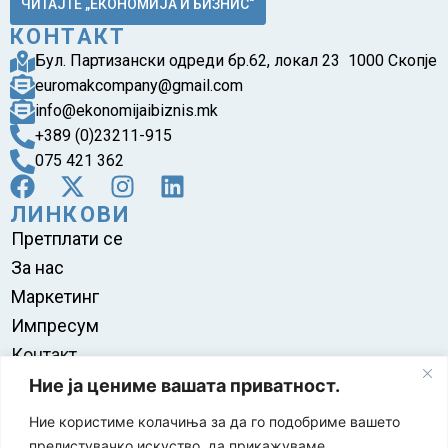
ЧИТАЈТЕ „ЕКОНОМИЈА И БИЗНИС“
КОНТАКТ
Бул. Партизански одреди бр.62, локал 23 1000 Скопје
euromakcompany@gmail.com
info@ekonomijaibiznis.mk
+389 (0)23211-915
075 421 362
ЛИНКОВИ
Претплати се
За нас
Маркетинг
Импресум
Контакт
Правила на користење
Ние ја цениме вашата приватност.
Ние користиме колачиња за да го подобриме вашето
прелистувачко искуство, да прикажуваме