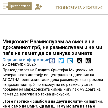
Претплати се
Мицкоски: Размислувам за смена на
државниот грб, не размислувам и не ми
паѓа на памет да се менува химната
Сервисни информации
26 февруари, 2025
Претседателот на Владата Христијан Мицкоски во
вечерашното интервју во централниот дневник на
АЛСАТ-М телевизија вели дека размислува за промена
на државниот грб, но апсолутно не размислува за
промена на македонската химна, ниту пак му доаѓа на
памет да влегува во таква дискусија.
„Тој е партиски симбол и на други политички партии,
не е само на ВМРО-ДПМНЕ. Таму мојата изјава е