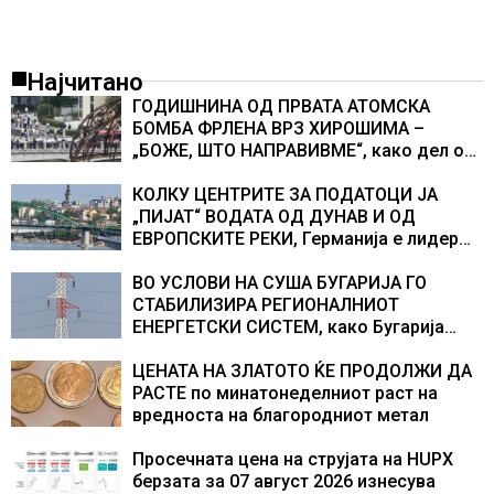
Најчитано
ГОДИШНИНА ОД ПРВАТА АТОМСКА
БОМБА ФРЛЕНА ВРЗ ХИРОШИМА –
„БОЖЕ, ШТО НАПРАВИВМЕ“, како дел од
екипажот во авионот „Енола Геј“ и
учесниците во бомбардирањето го
КОЛКУ ЦЕНТРИТЕ ЗА ПОДАТОЦИ ЈА
доживуваа овој настан што го промени
„ПИЈАТ“ ВОДАТА ОД ДУНАВ И ОД
текот на историјата
ЕВРОПСКИТЕ РЕКИ, Германија е лидер
во Европа по бројот на изградени
центри за податоци
ВО УСЛОВИ НА СУША БУГАРИЈА ГО
СТАБИЛИЗИРА РЕГИОНАЛНИОТ
ЕНЕРГЕТСКИ СИСТЕМ, како Бугарија
стана балкански шампион во
складирање на енергија од батерии
ЦЕНАТА НА ЗЛАТОТО ЌЕ ПРОДОЛЖИ ДА
РАСТЕ по минатонеделниот раст на
вредноста на благородниот метал
Просечната цена на струјата на HUPX
берзата за 07 август 2026 изнесува