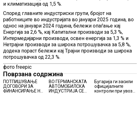
и климатизација од 1,5 %.
Според главните индустриски групи, бројот на
работниците во индустријата во јануари 2025 година, во
однос на јануари 2024 година, бележи опаѓање кај
Енергија за 2,6 %, кај Капитални производи за 5,3 %,
Интермедијарни производи, освен енергија за 1,3 % и
Нетрајни производи за широка потрошувачка за 5,8 %,
додека пораст бележи кај Tрајни производи за широка
потрошувачка од 22,3 %.
фото freepic
Поврзана содржина
ПОТПИШУВАЊЕ
ВО ГЕРМАНСКАТА
Бугарија ги засили
ДОГОВОРИ ЗА
АВТОМОБИЛСКА
официјалните
ФИНАНСИРАЊЕ НА
ИНДУСТРИЈА СЕ
контроли при увоз
ПРУГАТА КРИВА
ВРАЌА
на македонско
ПАЛАНКА-ДЕВЕ
ОПТИМИЗМОТ
свежо овошје,
БАИР
домати и пиперки,
објави АХВ