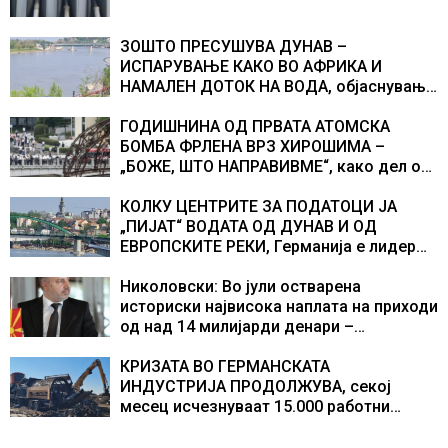
ЗОШТО ПРЕСУШУВА ДУНАВ –
ИСПАРУВАЊЕ КАКО ВО АФРИКА И
НАМАЛЕН ДОТОК НА ВОДА, објаснување
на хидрогеолог од Србија
ГОДИШНИНА ОД ПРВАТА АТОМСКА
БОМБА ФРЛЕНА ВРЗ ХИРОШИМА –
„БОЖЕ, ШТО НАПРАВИВМЕ“, како дел од
екипажот во авионот „Енола Геј“ и
учесниците во бомбардирањето го
КОЛКУ ЦЕНТРИТЕ ЗА ПОДАТОЦИ ЈА
доживуваа овој настан што го промени
„ПИЈАТ“ ВОДАТА ОД ДУНАВ И ОД
текот на историјата
ЕВРОПСКИТЕ РЕКИ, Германија е лидер
во Европа по бројот на изградени
центри за податоци
Николовски: Во јули остварена
историски највисока наплата на приходи
од над 14 милијарди денари –
изградивме систем што испорачува
резултати
КРИЗАТА ВО ГЕРМАНСКАТА
ИНДУСТРИЈА ПРОДОЛЖУВА, секој
месец исчезнуваат 15.000 работни
места