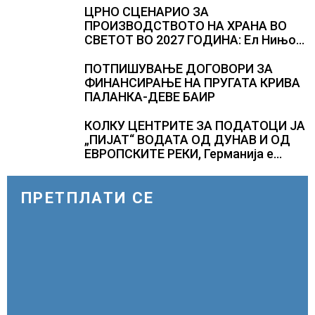
ЦРНО СЦЕНАРИО ЗА
ПРОИЗВОДСТВОТО НА ХРАНА ВО
СВЕТОТ ВО 2027 ГОДИНА: Ел Нињо
ќе доведе дополнителни 50
милиони луѓе во акутен глад
ПОТПИШУВАЊЕ ДОГОВОРИ ЗА
ФИНАНСИРАЊЕ НА ПРУГАТА КРИВА
ПАЛАНКА-ДЕВЕ БАИР
КОЛКУ ЦЕНТРИТЕ ЗА ПОДАТОЦИ ЈА
„ПИЈАТ“ ВОДАТА ОД ДУНАВ И ОД
ЕВРОПСКИТЕ РЕКИ, Германија е
лидер во Европа по бројот на
изградени центри за податоци
ПРЕТПЛАТИ СЕ