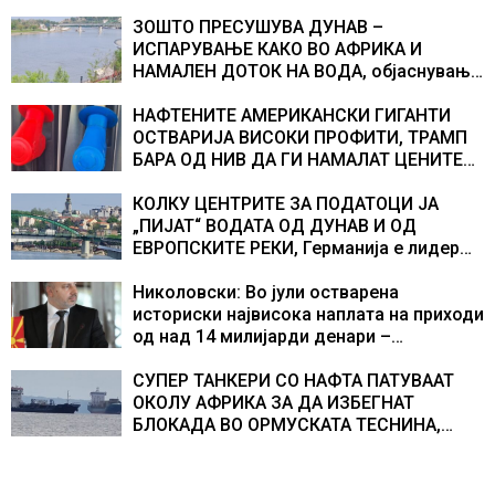
ЗОШТО ПРЕСУШУВА ДУНАВ –
ИСПАРУВАЊЕ КАКО ВО АФРИКА И
НАМАЛЕН ДОТОК НА ВОДА, објаснување
на хидрогеолог од Србија
НАФТЕНИТЕ АМЕРИКАНСКИ ГИГАНТИ
ОСТВАРИЈА ВИСОКИ ПРОФИТИ, ТРАМП
БАРА ОД НИВ ДА ГИ НАМАЛАТ ЦЕНИТЕ
НА ГОРИВАТА
КОЛКУ ЦЕНТРИТЕ ЗА ПОДАТОЦИ ЈА
„ПИЈАТ“ ВОДАТА ОД ДУНАВ И ОД
ЕВРОПСКИТЕ РЕКИ, Германија е лидер
во Европа по бројот на изградени
центри за податоци
Николовски: Во јули остварена
историски највисока наплата на приходи
од над 14 милијарди денари –
изградивме систем што испорачува
резултати
СУПЕР ТАНКЕРИ СО НАФТА ПАТУВААТ
ОКОЛУ АФРИКА ЗА ДА ИЗБЕГНАТ
БЛОКАДА ВО ОРМУСКАТА ТЕСНИНА,
повеќе од 1.000 бродови поминаа низ
морскиот премин со помош на
американската војска