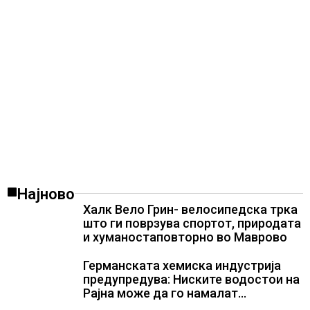
Најново
Халк Вело Грин- велосипедска трка
што ги поврзува спортот, природата
и хуманостаповторно во Маврово
Германската хемиска индустрија
предупредува: Ниските водостои на
Рајна може да го намалат
производството