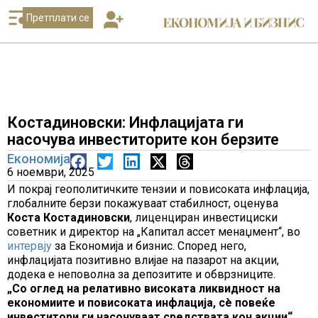
Претплати се
Костадиновски: Инфлацијата ги
насочува инвеститорите кон берзите
Економија
6 ноември, 2025
И покрај геополитичките тензии и повисоката инфлација,
глобалните берзи покажуваат стабилност, оценува
Коста Костадиновски
, лиценциран инвестициски
советник и директор на „Капитал ассет менаџмент“, во
интервју
за Економија и бизнис. Според него,
инфлацијата позитивно влијае на пазарот на акции,
додека е неповолна за депозитите и обврзниците.
„Со оглед на релативно високата ликвидност на
економиите и повисоката инфлација, сè повеќе
инвеститори ги насочуваат средствата кон акции“
,