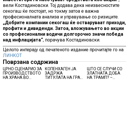
вели Костадиновски. Тој додава дека неизвесностите
секогаш ќе постојат, но токму затоа е важна
професионалната анализа и управување со ризиците.
„Добрите компании секогаш ќе остваруваат приходи,
профити и дивиденди. Затоа, вложувањето во акции
со професионални водичи долгорочно значи победа
над инфлацијата“
, порачува Костадиновски.
Целото интервју од печатеното издание прочитајте го на
ЛИНКОТ
Поврзана содржина
ЦРНО СЦЕНАРИО ЗА
КОПЕНХАГЕН ЈА
ШТО СЕ СЛУЧИ СО
ПРОИЗВОДСТВОТО
ЗАДРЖА
ЗЛАТНАТА ДОБА
НА ХРАНА ВО
ТИТУЛАТА НА ГРАД
НА ТРАМП? –
СВЕТОТ ВО 2027
СО НАЈДОБАР
економијата на САД
ГОДИНА: Ел Нињо
КВАЛИТЕТ НА
е далеку од
ќе доведе
ЖИВОТ, градовите
најавениот забрзан
дополнителни 50
со најниско
економски раст
милиони луѓе во
рангирање
акутен глад
продолжуваат да
бидат обележани со
комбинација од
фактори