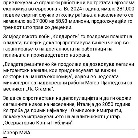
привлекување странски работници во третата најголема
економија во еврозоната. Во 2024 година, имало 281.000
повеќе смртни случаи отколку раѓања, а населението се
намалило за 37.000 на 58,93 милиони, продолжувајќи го
трендот што трае со децении.
Земјоделското лоби „Колдирети“ го поздрави планот на
владата, велејќи дека тој претставува важен чекор во
гарантирањето на достапноста на работници на
полињата и производството на храна.
„Владата решително ќе продолжи да дозволува легални
мигрантски канали, кои придонесуваат за важни
сектори на нашата економија“, изјави во неделата
министерот за надворешни работи Матео Пјантедози за
весникот „Ла Стампа“.
За да се спротивстави на депопулацијата и да ги одржи
сегашните нивоа на население, Италија до 2050 година
ќе треба да прими најмалку 10 милиони имигранти,
покажува истражувањето на аналитичкиот центар
„Осерваторио Конти Публичи“.
Извор МИА