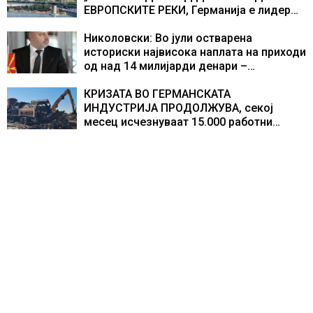
текот на историјата
ЕВРОПСКИТЕ РЕКИ, Германија е лидер
во Европа по бројот на изградени
центри за податоци
Николовски: Во јули остварена
историски највисока наплата на приходи
од над 14 милијарди денари –
изградивме систем што испорачува
резултати
КРИЗАТА ВО ГЕРМАНСКАТА
ИНДУСТРИЈА ПРОДОЛЖУВА, секој
месец исчезнуваат 15.000 работни
места