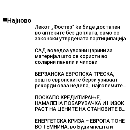
Најново
Лекот „Фостер“ ќе биде достапен
во аптеките без доплата, само со
законски утврдената партиципација
САД воведоа увозни царини за
материјал што се користи во
соларни панели и чипови
БЕРЗАНСКА ЕВРОПСКА ТРЕСКА,
зошто европските берзи уриваат
рекорди оваа недела, најголемите
победници се помалку познатите
компании за ВИ
ПОСКАПО КРЕДИТИРАЊЕ,
НАМАЛЕНА ПОБАРУВАЧКА И НИЗОК
РАСТ НА ЦЕНИТЕ НА СТАНОВИТЕ ВО
ГЕРМАНИЈА, цените паднаа во
Штутгарт градот на
ЕНЕРГЕТСКА КРИЗА – ЕВРОПА ТОНЕ
автомобилската индустрија која е
ВО ТЕМНИНА, во Будимпешта и