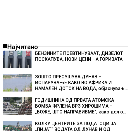
Најчитано
БЕНЗИНИТЕ ПОЕВТИНУВААТ, ДИЗЕЛОТ
ПОСКАПУВА, НОВИ ЦЕНИ НА ГОРИВАТА
ЗОШТО ПРЕСУШУВА ДУНАВ –
ИСПАРУВАЊЕ КАКО ВО АФРИКА И
НАМАЛЕН ДОТОК НА ВОДА, објаснување
на хидрогеолог од Србија
ГОДИШНИНА ОД ПРВАТА АТОМСКА
БОМБА ФРЛЕНА ВРЗ ХИРОШИМА –
„БОЖЕ, ШТО НАПРАВИВМЕ“, како дел од
екипажот во авионот „Енола Геј“ и
учесниците во бомбардирањето го
КОЛКУ ЦЕНТРИТЕ ЗА ПОДАТОЦИ ЈА
доживуваа овој настан што го промени
„ПИЈАТ“ ВОДАТА ОД ДУНАВ И ОД