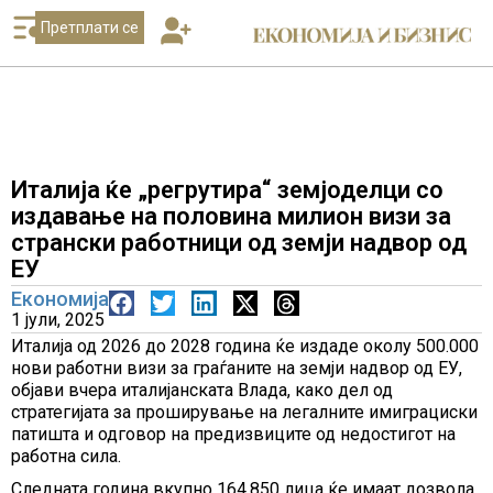
Претплати се
Италија ќе „регрутира“ земјоделци со
издавање на половина милион визи за
странски работници од земји надвор од
ЕУ
Економија
1 јули, 2025
Италија од 2026 до 2028 година ќе издаде околу 500.000
нови работни визи за граѓаните на земји надвор од ЕУ,
објави вчера италијанската Влада, како дел од
стратегијата за проширување на легалните имиграциски
патишта и одговор на предизвиците од недостигот на
работна сила.
Следната година вкупно 164.850 лица ќе имаат дозвола