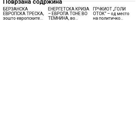
Поврзана содржина
БЕРЗАНСКА
ЕНЕРГЕТСКА КРИЗА
ГРЧКИОТ „ГОЛИ
ЕВРОПСКА ТРЕСКА,
– ЕВРОПА ТОНЕ ВО
ОТОК“ – од место
зошто европските
ТЕМНИНА, во
на политичко
берзи уриваат
Будимпешта и
прогонство до
рекорди оваа
Букурешт се гасат
морско светилиште
недела,
панорамските
најголемите
светла, туристите се
победници се
разочарани
помалку познатите
компании за ВИ