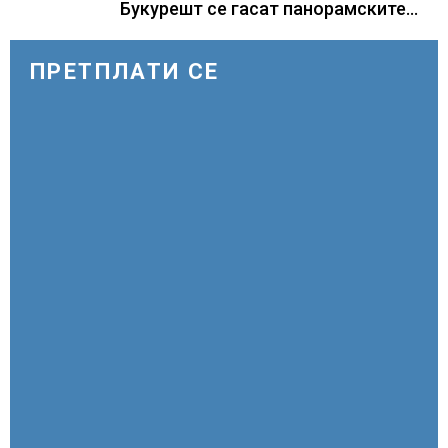
во криза
Букурешт се гасат панорамските
светла, туристите се разочарани
ПРЕТПЛАТИ СЕ