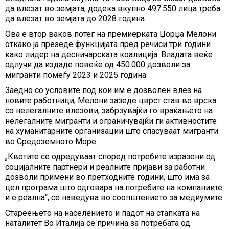
да влезат во земјата, додека вкупно 497.550 лица треба
да влезат во земјата до 2028 година.
Ова е втор ваков потег на премиерката Џорџа Мелони
откако ја презеде функцијата пред речиси три години
како лидер на десничарската коалиција. Владата веќе
одлучи да издаде повеќе од 450.000 дозволи за
мигранти помеѓу 2023 и 2025 година.
Заедно со условите под кои им е дозволен влез на
новите работници, Мелони зазеде цврст став во врска
со нелегалните влезови, забрзувајќи го враќањето на
нелегалните мигранти и ограничувајќи ги активностите
на хуманитарните организации што спасуваат мигранти
во Средоземното Море.
„Квотите се одредуваат според потребите изразени од
социјалните партнери и реалните пријави за работни
дозволи примени во претходните години, што има за
цел програма што одговара на потребите на компаниите
и е реална“, се наведува во соопштението за медиумите.
Стареењето на населението и падот на стапката на
наталитет Во Италија се причина за потребата од