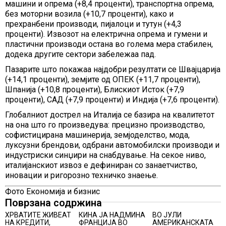
машини и опрема (+8,4 проценти), транспортна опрема,
без моторни возила (+10,7 проценти), како и
прехранбени производи, пијалоци и тутун (+4,3
проценти). Извозот на електрична опрема и гумени и
пластични производи остана во голема мера стабилен,
додека другите сектори забележаа пад.
Пазарите што покажаа најдобри резултати се Швајцарија
(+14,1 проценти), земјите од ОПЕК (+11,7 проценти),
Шпанија (+10,8 проценти), Блискиот Исток (+7,9
проценти), САД (+7,9 проценти) и Индија (+7,6 проценти).
Глобалниот дострел на Италија се базира на квалитетот
на она што го произведува: прецизно производство,
софистицирана машинерија, земјоделство, мода,
луксузни брендови, одбрани автомобилски производи и
индустриски синџири на снабдување. На секое ниво,
италијанскиот извоз е дефиниран со занаетчиство,
иновации и ригорозно техничко знаење.
Фото Економија и бизнис
Поврзана содржина
ХРВАТИТЕ ЖИВЕАТ
КИНА ЈА НАДМИНА
ВО ЈУЛИ
НА КРЕДИТИ,
ФРАНЦИЈА ВО
АМЕРИКАНСКАТА