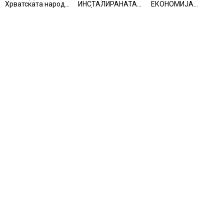
Хрватската народна
ИНСТАЛИРАНАТА
ЕКОНОМИЈА
банка ги заострува
МОЌНОСТ НА
НЕОЧЕКУВАНО
правилата за
НУКЛЕАРНИТЕ
ИЗГУБИ 23.000
кредитирање и
ЦЕНТРАЛИ
РАБОТНИ МЕСТА
предупредува на
зголемени ризици
во финансискиот
систем