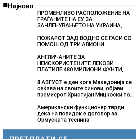
Најново
ПРОМЕНЛИВО РАСПОЛОЖЕНИЕ НА
ГРАЃАНИТЕ НА ЕУ ЗА
ЗАЧЛЕНУВАЊЕТО НА УКРАИНА,
изненадува каква е поддршката од
Полска, Франција и Германија
ПОЖАРОТ ЗАД ВОДНО СЕ ГАСИ СО
ПОМОШ ОД ТРИ АВИОНИ
АНГЛИЧАНИТЕ ЗА
НЕИСКОРИСТЕНИТЕ ЛЕКОВИ
ПЛАТИЛЕ 480 МИЛИОНИ ФУНТИ,
повик до пациентите да бараат
само лекови што навистина им се
8 АВГУСТ е ден кога Македонија се
потребни
сеќава на своите синови, објави
премиерот Христијан Мицкоски по
повод 25 годишнината од
загинувањето на десетмината
Американски функционер тврди
прилепски бранители
дека на повидок е договор за
Ормуската теснина