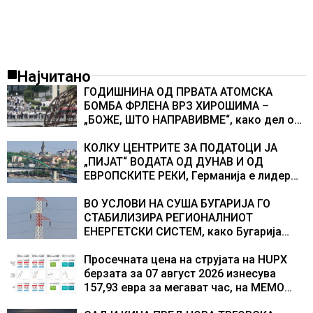
Најчитано
ГОДИШНИНА ОД ПРВАТА АТОМСКА
БОМБА ФРЛЕНА ВРЗ ХИРОШИМА –
„БОЖЕ, ШТО НАПРАВИВМЕ“, како дел од
екипажот во авионот „Енола Геј“ и
учесниците во бомбардирањето го
КОЛКУ ЦЕНТРИТЕ ЗА ПОДАТОЦИ ЈА
доживуваа овој настан што го промени
„ПИЈАТ“ ВОДАТА ОД ДУНАВ И ОД
текот на историјата
ЕВРОПСКИТЕ РЕКИ, Германија е лидер
во Европа по бројот на изградени
центри за податоци
ВО УСЛОВИ НА СУША БУГАРИЈА ГО
СТАБИЛИЗИРА РЕГИОНАЛНИОТ
ЕНЕРГЕТСКИ СИСТЕМ, како Бугарија
стана балкански шампион во
складирање на енергија од батерии
Просечната цена на струјата на HUPX
берзата за 07 август 2026 изнесува
157,93 евра за мегават час, на МЕМО
153,56 евра за мегават час