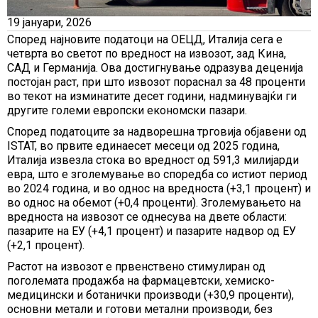
19 јануари, 2026
Според најновите податоци на ОЕЦД, Италија сега е
четврта во светот по вредност на извозот, зад Кина,
САД и Германија. Ова достигнување одразува деценија
постојан раст, при што извозот пораснал за 48 проценти
во текот на изминатите десет години, надминувајќи ги
другите големи европски економски пазари.
Според податоците за надворешна трговија објавени од
ISTAT, во првите единаесет месеци од 2025 година,
Италија извезла стока во вредност од 591,3 милијарди
евра, што е зголемување во споредба со истиот период
во 2024 година, и во однос на вредноста (+3,1 процент) и
во однос на обемот (+0,4 проценти). Зголемувањето на
вредноста на извозот се однесува на двете области:
пазарите на ЕУ (+4,1 процент) и пазарите надвор од ЕУ
(+2,1 процент).
Растот на извозот е првенствено стимулиран од
поголемата продажба на фармацевтски, хемиско-
медицински и ботанички производи (+30,9 проценти),
основни метали и готови метални производи, без