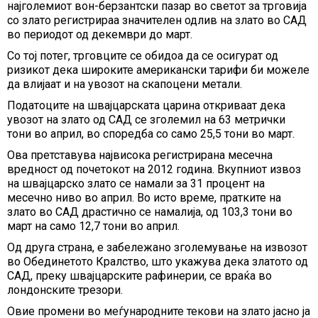
најголемиот вон-берзантски пазар во светот за трговија
со злато регистрираа значителен одлив на злато во САД
во периодот од декември до март.
Со тој потег, трговците се обидоа да се осигурат од
ризикот дека широките американски тарифи би можеле
да влијаат и на увозот на скапоцени метали.
Податоците на швајцарската царина откриваат дека
увозот на злато од САД се зголемил на 63 метрички
тони во април, во споредба со само 25,5 тони во март.
Ова претставува највисока регистрирана месечна
вредност од почетокот на 2012 година. Вкупниот извоз
на швајцарско злато се намали за 31 процент на
месечно ниво во април. Во исто време, пратките на
злато во САД драстично се намалија, од 103,3 тони во
март на само 12,7 тони во април.
Од друга страна, е забележано зголемување на извозот
во Обединетото Кралство, што укажува дека златото од
САД, преку швајцарските рафинерии, се враќа во
лондонските трезори.
Овие промени во меѓународните текови на злато јасно ја