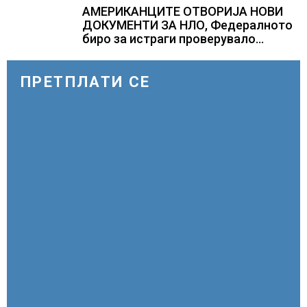
АМЕРИКАНЦИТЕ ОТВОРИЈА НОВИ
ДОКУМЕНТИ ЗА НЛО, Федералното
биро за истраги проверувало
снимки за „Големи темни
триаголници со светла“
ПРЕТПЛАТИ СЕ