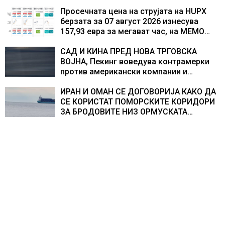
изградивме систем што испорачува
резултати
Просечната цена на струјата на HUPX
берзата за 07 август 2026 изнесува
157,93 евра за мегават час, на МЕМО
153,56 евра за мегават час
САД И КИНА ПРЕД НОВА ТРГОВСКА
ВОЈНА, Пекинг воведува контрамерки
против американски компании и
организации
ИРАН И ОМАН СЕ ДОГОВОРИЈА КАКО ДА
СЕ КОРИСТАТ ПОМОРСКИТЕ КОРИДОРИ
ЗА БРОДОВИТЕ НИЗ ОРМУСКАТА
ТЕСНИНА