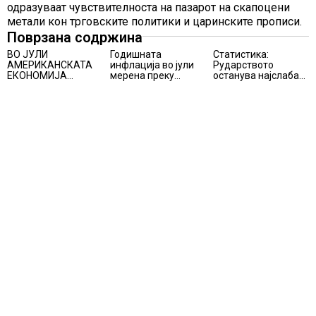
одразуваат чувствителноста на пазарот на скапоцени
метали кон трговските политики и царинските прописи.
Поврзана содржина
ВО ЈУЛИ
Годишната
Статистика:
АМЕРИКАНСКАТА
инфлација во јули
Рударството
ЕКОНОМИЈА
мерена преку
останува најслаба
НЕОЧЕКУВАНО
индексот на
алка во
ИЗГУБИ 23.000
трошоците на
индустријата и
РАБОТНИ МЕСТА
живот изнесува 2.3
покрај потенцијалот
%
за нови инвестиции