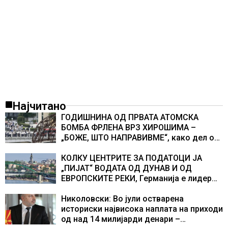
Најчитано
ГОДИШНИНА ОД ПРВАТА АТОМСКА
БОМБА ФРЛЕНА ВРЗ ХИРОШИМА –
„БОЖЕ, ШТО НАПРАВИВМЕ“, како дел од
екипажот во авионот „Енола Геј“ и
учесниците во бомбардирањето го
КОЛКУ ЦЕНТРИТЕ ЗА ПОДАТОЦИ ЈА
доживуваа овој настан што го промени
„ПИЈАТ“ ВОДАТА ОД ДУНАВ И ОД
текот на историјата
ЕВРОПСКИТЕ РЕКИ, Германија е лидер
во Европа по бројот на изградени
центри за податоци
Николовски: Во јули остварена
историски највисока наплата на приходи
од над 14 милијарди денари –