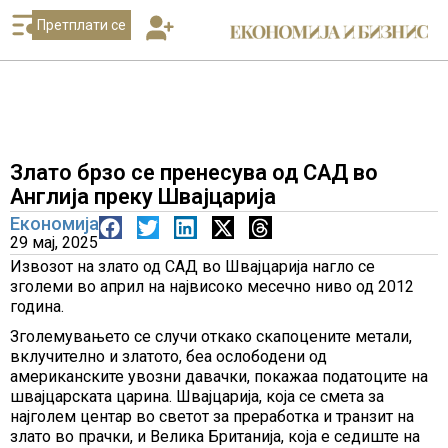
Претплати се
Злато брзо се пренесува од САД во
Англија преку Швајцарија
Економија
29 мај, 2025
Извозот на злато од САД во Швајцарија нагло се
зголеми во април на највисоко месечно ниво од 2012
година.
Зголемувањето се случи откако скапоцените метали,
вклучително и златото, беа ослободени од
американските увозни давачки, покажаа податоците на
швајцарската царина. Швајцарија, која се смета за
најголем центар во светот за преработка и транзит на
злато во прачки, и Велика Британија, која е седиште на