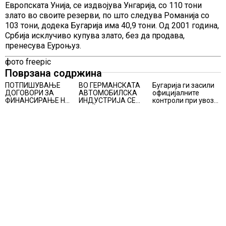
Европската Унија, се издвојува Унгарија, со 110 тони
злато во своите резерви, по што следува Романија со
103 тони, додека Бугарија има 40,9 тони. Од 2001 година,
Србија исклучиво купува злато, без да продава,
пренесува Еуроњуз.
фото freepic
Поврзана содржина
ПОТПИШУВАЊЕ
ВО ГЕРМАНСКАТА
Бугарија ги засили
ДОГОВОРИ ЗА
АВТОМОБИЛСКА
официјалните
ФИНАНСИРАЊЕ НА
ИНДУСТРИЈА СЕ
контроли при увоз
ПРУГАТА КРИВА
ВРАЌА
на македонско
ПАЛАНКА-ДЕВЕ
ОПТИМИЗМОТ
свежо овошје,
БАИР
домати и пиперки,
објави АХВ