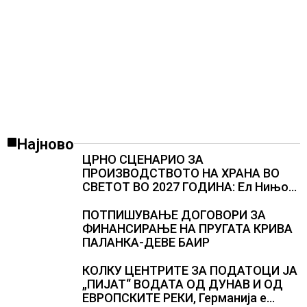
Најново
ЦРНО СЦЕНАРИО ЗА
ПРОИЗВОДСТВОТО НА ХРАНА ВО
СВЕТОТ ВО 2027 ГОДИНА: Ел Нињо
ќе доведе дополнителни 50
милиони луѓе во акутен глад
ПОТПИШУВАЊЕ ДОГОВОРИ ЗА
ФИНАНСИРАЊЕ НА ПРУГАТА КРИВА
ПАЛАНКА-ДЕВЕ БАИР
КОЛКУ ЦЕНТРИТЕ ЗА ПОДАТОЦИ ЈА
„ПИЈАТ“ ВОДАТА ОД ДУНАВ И ОД
ЕВРОПСКИТЕ РЕКИ, Германија е