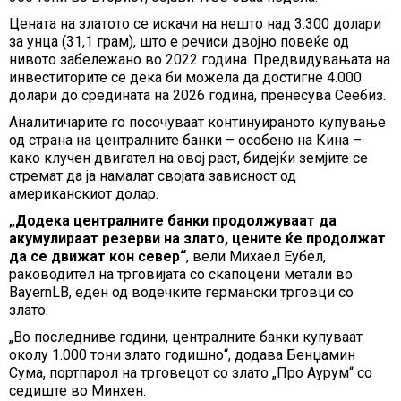
Цената на златото се искачи на нешто над 3.300 долари
за унца (31,1 грам), што е речиси двојно повеќе од
нивото забележано во 2022 година. Предвидувањата на
инвеститорите се дека би можела да достигне 4.000
долари до средината на 2026 година, пренесува Сеебиз.
Аналитичарите го посочуваат континуираното купување
од страна на централните банки – особено на Кина –
како клучен двигател на овој раст, бидејќи земјите се
стремат да ја намалат својата зависност од
американскиот долар.
„Додека централните банки продолжуваат да
акумулираат резерви на злато, цените ќе продолжат
да се движат кон север“
, вели Михаел Еубел,
раководител на трговијата со скапоцени метали во
BayernLB, еден од водечките германски трговци со
злато.
„Во последниве години, централните банки купуваат
околу 1.000 тони злато годишно“, додава Бенџамин
Сума, портпарол на трговецот со злато „Про Аурум“ со
седиште во Минхен.