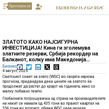
Претплати се
ЗЛАТОТО КАКО НАЈСИГУРНА
ИНВЕСТИЦИЈА! Кина ги зголемува
златните резерви, Србија рекордер на
Балканот, колку има Македонија…
Бизнис
4 август, 2025
Светскиот совет за злато (WGC) во својата најнова
прогноза, предвидува дека цените на златото ќе
продолжат да растат до крајот на годината, иако со
малку побавно темпо.
Глобалната потрошувачка од страна на производителите
на накит се намали од 435 тони во првиот квартал на
356 тони во вториот, објави WGC оваа недела.