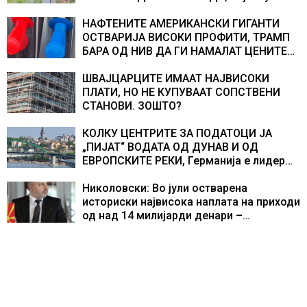
на хидрогеолог од Србија
НАФТЕНИТЕ АМЕРИКАНСКИ ГИГАНТИ
ОСТВАРИЈА ВИСОКИ ПРОФИТИ, ТРАМП
БАРА ОД НИВ ДА ГИ НАМАЛАТ ЦЕНИТЕ
НА ГОРИВАТА
ШВАЈЦАРЦИТЕ ИМААТ НАЈВИСОКИ
ПЛАТИ, НО НЕ КУПУВААТ СОПСТВЕНИ
СТАНОВИ. ЗОШТО?
КОЛКУ ЦЕНТРИТЕ ЗА ПОДАТОЦИ ЈА
„ПИЈАТ“ ВОДАТА ОД ДУНАВ И ОД
ЕВРОПСКИТЕ РЕКИ, Германија е лидер
во Европа по бројот на изградени
центри за податоци
Николовски: Во јули остварена
историски највисока наплата на приходи
од над 14 милијарди денари –
изградивме систем што испорачува
резултати