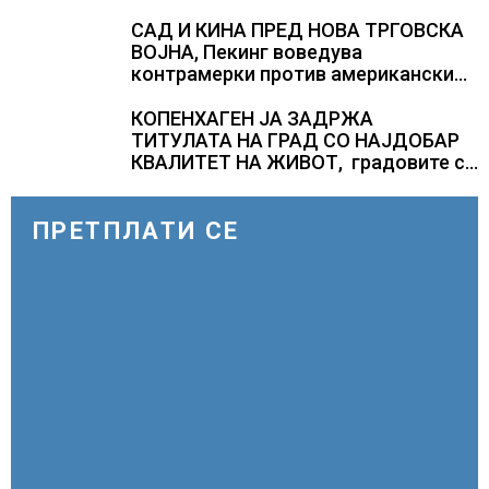
лидер во Европа по бројот на
изградени центри за податоци
САД И КИНА ПРЕД НОВА ТРГОВСКА
ВОЈНА, Пекинг воведува
контрамерки против американски
компании и организации
КОПЕНХАГЕН ЈА ЗАДРЖА
ТИТУЛАТА НА ГРАД СО НАЈДОБАР
КВАЛИТЕТ НА ЖИВОТ, градовите со
најниско рангирање продолжуваат
да бидат обележани со
комбинација од фактори
ПРЕТПЛАТИ СЕ