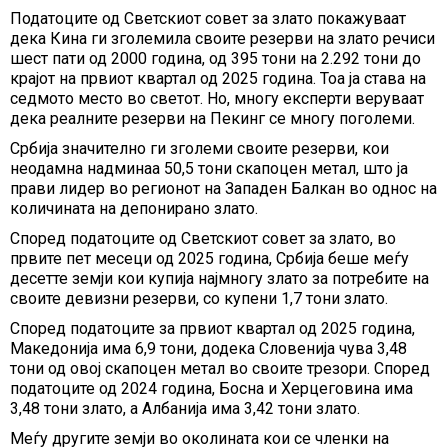
Податоците од Светскиот совет за злато покажуваат
дека Кина ги зголемила своите резерви на злато речиси
шест пати од 2000 година, од 395 тони на 2.292 тони до
крајот на првиот квартал од 2025 година. Тоа ја става на
седмото место во светот. Но, многу експерти веруваат
дека реалните резерви на Пекинг се многу поголеми.
Србија значително ги зголеми своите резерви, кои
неодамна надминаа 50,5 тони скапоцен метал, што ја
прави лидер во регионот на Западен Балкан во однос на
количината на депонирано злато.
Според податоците од Светскиот совет за злато, во
првите пет месеци од 2025 година, Србија беше меѓу
десетте земји кои купија најмногу злато за потребите на
своите девизни резерви, со купени 1,7 тони злато.
Според податоците за првиот квартал од 2025 година,
Македонија има 6,9 тони, додека Словенија чува 3,48
тони од овој скапоцен метал во своите трезори. Според
податоците од 2024 година, Босна и Херцеговина има
3,48 тони злато, а Албанија има 3,42 тони злато.
Меѓу другите земји во околината кои се членки на