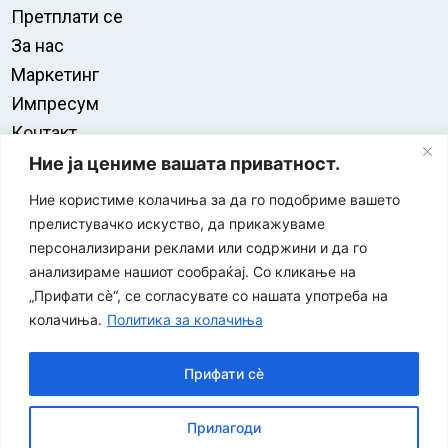
Претплати се
За нас
Маркетинг
Импресум
Контакт
Правила на користење
Ние ја цениме вашата приватност.
Ние користиме колачиња за да го подобриме вашето
прелистувачко искуство, да прикажуваме
персонализирани реклами или содржини и да го
анализираме нашиот сообраќај. Со кликање на
„Прифати сè“, се согласувате со нашата употреба на
колачиња.
Политика за колачиња
Прифати сè
“ЕУРО-МАК-КОМПАНИ” Д.О.О е членка на асоцијацијата
Прилагоди
за заштита на печатени медиуми