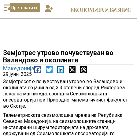
Претплати се
Земјотрес утрово почувствуван во
Валандово и околината
Македонија
29 јуни, 2025
Земјотресот е почувствуван утрово во Валандово и
околината со јачина од 3,3 степени според Рихтерова
локална магнитуда, соопшти Сеизмолошката
опсерваторија при Природно-математичкиот факултет
во Скопје.
Телеметриската сеизмолошка мрежа на Република
Северна Македонија, на сеизмолошките станици
инсталирани ширум територијата на државата,
одржувани од Сеизмолошката опсерваторија, го