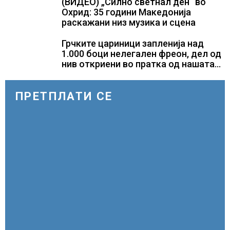
(ВИДЕО) „Силно светнал ден“ во
Охрид: 35 години Македонија
раскажани низ музика и сцена
Грчките цариници запленија над
1.000 боци нелегален фреон, дел од
нив откриени во пратка од нашата
земја
ПРЕТПЛАТИ СЕ