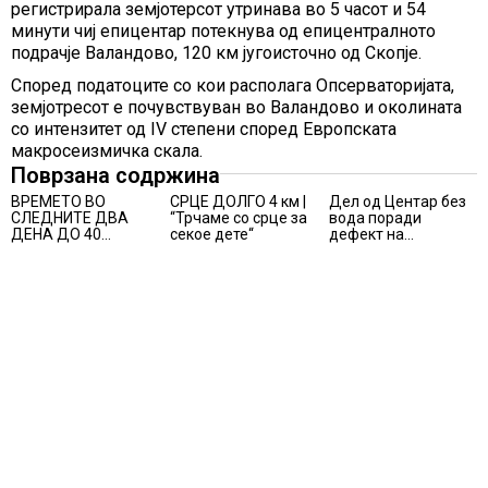
регистрирала земјотерсот утринава во 5 часот и 54
минути чиј епицентар потекнува од епицентралното
подрачје Валандово, 120 км југоисточно од Скопје.
Според податоците со кои располага Опсерваторијата,
земјотресот е почувствуван во Валандово и околината
со интензитет од IV степени според Европската
макросеизмичка скала.
Поврзана содржина
ВРЕМЕТО ВО
СРЦЕ ДОЛГО 4 км |
Дел од Центар без
СЛЕДНИТЕ ДВА
“Трчаме со срце за
вода поради
ДЕНА ДО 40
секое дете“
дефект на
СТЕПЕНИ
водоводна мрежа