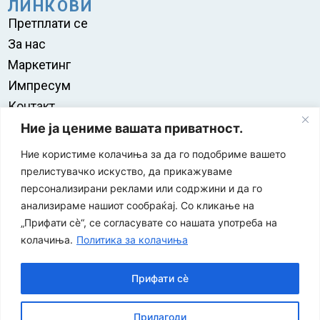
ЛИНКОВИ
Претплати се
За нас
Маркетинг
Импресум
Контакт
Правила на користење
Ние ја цениме вашата приватност.
Ние користиме колачиња за да го подобриме вашето
прелистувачко искуство, да прикажуваме
персонализирани реклами или содржини и да го
анализираме нашиот сообраќај. Со кликање на
„Прифати сè“, се согласувате со нашата употреба на
колачиња.
Политика за колачиња
Прифати сè
“ЕУРО-МАК-КОМПАНИ” Д.О.О е членка на асоцијацијата
Прилагоди