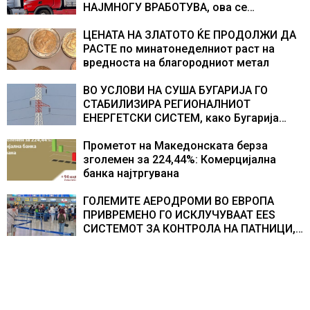
НАЈМНОГУ ВРАБОТУВА, oва се
најбараните работни места во 2026
година
ЦЕНАТА НА ЗЛАТОТО ЌЕ ПРОДОЛЖИ ДА
РАСТЕ по минатонеделниот раст на
вредноста на благородниот метал
ВО УСЛОВИ НА СУША БУГАРИЈА ГО
СТАБИЛИЗИРА РЕГИОНАЛНИОТ
ЕНЕРГЕТСКИ СИСТЕМ, како Бугарија
стана балкански шампион во
складирање на енергија од батерии
Прометот на Македонската берза
зголемен за 224,44%: Комерцијална
банка најтргувана
ГОЛЕМИТЕ АЕРОДРОМИ ВО ЕВРОПА
ПРИВРЕМЕНО ГО ИСКЛУЧУВААТ ЕЕS
СИСТЕМОТ ЗА КОНТРОЛА НА ПАТНИЦИ,
новите правила го забавуваат протокот
на патници на аеродромите и
предизвикува долги редици