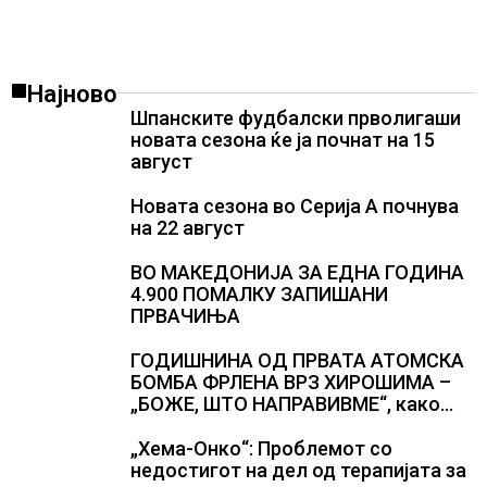
Најново
Шпанските фудбалски прволигаши
новата сезона ќе ја почнат на 15
август
Новата сезона во Серија А почнува
на 22 август
ВО МАКЕДОНИЈА ЗА ЕДНА ГОДИНА
4.900 ПОМАЛКУ ЗАПИШАНИ
ПРВАЧИЊА
ГОДИШНИНА ОД ПРВАТА АТОМСКА
БОМБА ФРЛЕНА ВРЗ ХИРОШИМА –
„БОЖЕ, ШТО НАПРАВИВМЕ“, како
дел од екипажот во авионот „Енола
Геј“ и учесниците во
„Хема-Онко“: Проблемот со
бомбардирањето го доживуваа овој
недостигот на дел од терапијата за