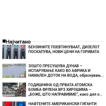
Најчитано
БЕНЗИНИТЕ ПОЕВТИНУВААТ, ДИЗЕЛОТ
ПОСКАПУВА, НОВИ ЦЕНИ НА ГОРИВАТА
ЗОШТО ПРЕСУШУВА ДУНАВ –
ИСПАРУВАЊЕ КАКО ВО АФРИКА И
НАМАЛЕН ДОТОК НА ВОДА, објаснување
на хидрогеолог од Србија
ГОДИШНИНА ОД ПРВАТА АТОМСКА
БОМБА ФРЛЕНА ВРЗ ХИРОШИМА –
„БОЖЕ, ШТО НАПРАВИВМЕ“, како дел од
екипажот во авионот „Енола Геј“ и
учесниците во бомбардирањето го
НАФТЕНИТЕ АМЕРИКАНСКИ ГИГАНТИ