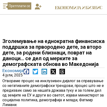
Претплати се
Зголемување на еднократна финансиска
поддршка за првородено дете, за второ
дете, за родени близнаци, поврат на
даноци… се дел од мерките за
демографската обнова во Македонија
Економија
4 јули, 2025
Отвораме процес на инклузивен дијалог за справување
со негативните демографски трендови, процес што не е
предизвик само за нашата држава туку и за голем дел
од земјите на ЕУ и други во светот, изјави министерот за
социјална политика, демографија и млади, Фатмир
Лимани.