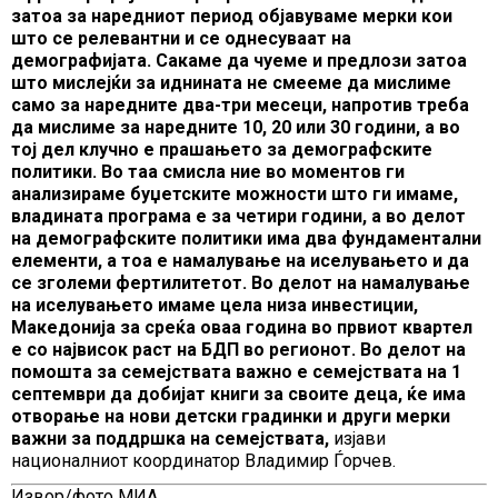
затоа за наредниот период објавуваме мерки кои
што се релевантни и се однесуваат на
демографијата. Сакаме да чуеме и предлози затоа
што мислејќи за иднината не смееме да мислиме
само за наредните два-три месеци, напротив треба
да мислиме за наредните 10, 20 или 30 години, а во
тој дел клучно е прашањето за демографските
политики. Во таа смисла ние во моментов ги
анализираме буџетските можности што ги имаме,
владината програма е за четири години, а во делот
на демографските политики има два фундаментални
елементи, а тоа е намалување на иселувањето и да
се зголеми фертилитетот. Во делот на намалување
на иселувањето имаме цела низа инвестиции,
Македонија за среќа оваа година во првиот квартел
е со највисок раст на БДП во регионот. Во делот на
помошта за семејствата важно е семејствата на 1
септември да добијат книги за своите деца, ќе има
отворање на нови детски градинки и други мерки
важни за поддршка на семејствата,
изјави
националниот координатор Владимир Ѓорчев.
Извор/фото МИА