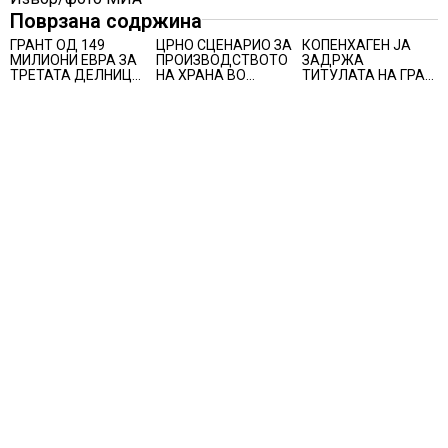
Поврзана содржина
ГРАНТ ОД 149
ЦРНО СЦЕНАРИО ЗА
КОПЕНХАГЕН ЈА
МИЛИОНИ ЕВРА ЗА
ПРОИЗВОДСТВОТО
ЗАДРЖА
ТРЕТАТА ДЕЛНИЦА
НА ХРАНА ВО
ТИТУЛАТА НА ГРАД
ОД ЖЕЛЕЗНИЧКИОТ
СВЕТОТ ВО 2027
СО НАЈДОБАР
КОРИДОР 8
ГОДИНА: Ел Нињо
КВАЛИТЕТ НА
ќе доведе
ЖИВОТ, градовите
дополнителни 50
со најниско
милиони луѓе во
рангирање
акутен глад
продолжуваат да
бидат обележани со
комбинација од
фактори