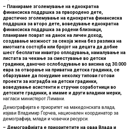
– Планираме зголемување на еднократна
финансиска поддршка за првородено дете,
драстично зголемување на еднократна финансиска
поддршка за второ дете, воведување еднократна
финансиска поддршка за родени близнаци,
планираме поврат на данок на личен доход,
создавање можност за секоја жена без разлика на
имотната состојба или бројот на децата да добие
шест бесплатни инвитро оплодувања, намалување на
листата за чекање за сместување во детски
градинки, даночно ослободување во висина од 30.000
евра за отворање на приватна детска градинка, се
обврзуваме да понудиме неколку типови готови
проекти за изградба на детски градинки,
воведување асистенти и стручни соработници во
детските градинки, а имаме и други владини мерки,
нагласи министерот Лимани.
Демографијата е приоритет на македонската влада,
изјави Владимир Ѓорчев, национален координатор за
демографија, млади и човечки ресурси.
– Демографијата е приоритетите на оваа Влада и