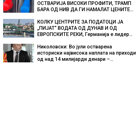
доживуваа овој настан што го промени
ОСТВАРИЈА ВИСОКИ ПРОФИТИ, ТРАМП
текот на историјата
БАРА ОД НИВ ДА ГИ НАМАЛАТ ЦЕНИТЕ
НА ГОРИВАТА
КОЛКУ ЦЕНТРИТЕ ЗА ПОДАТОЦИ ЈА
„ПИЈАТ“ ВОДАТА ОД ДУНАВ И ОД
ЕВРОПСКИТЕ РЕКИ, Германија е лидер
во Европа по бројот на изградени
центри за податоци
Николовски: Во јули остварена
историски највисока наплата на приходи
од над 14 милијарди денари –
изградивме систем што испорачува
резултати