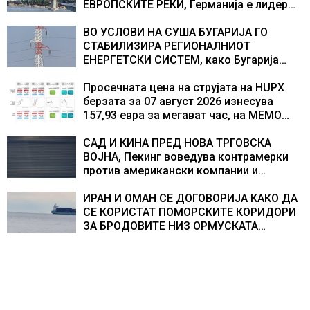
текот на историјата
ЕВРОПСКИТЕ РЕКИ, Германија е лидер
во Европа по бројот на изградени
центри за податоци
ВО УСЛОВИ НА СУША БУГАРИЈА ГО
СТАБИЛИЗИРА РЕГИОНАЛНИОТ
ЕНЕРГЕТСКИ СИСТЕМ, како Бугарија
стана балкански шампион во
складирање на енергија од батерии
Просечната цена на струјата на HUPX
берзата за 07 август 2026 изнесува
157,93 евра за мегават час, на МЕМО
153,56 евра за мегават час
САД И КИНА ПРЕД НОВА ТРГОВСКА
ВОЈНА, Пекинг воведува контрамерки
против американски компании и
организации
ИРАН И ОМАН СЕ ДОГОВОРИЈА КАКО ДА
СЕ КОРИСТАТ ПОМОРСКИТЕ КОРИДОРИ
ЗА БРОДОВИТЕ НИЗ ОРМУСКАТА
ТЕСНИНА