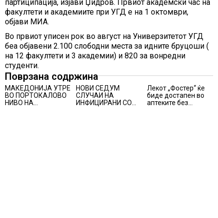
партиципација, изјави Џидров. Првиот академски час на
факултети и академиите при УГД е на 1 октомври,
објави МИА.
Во првиот уписен рок во август на Универзитетот УГД
беа објавени 2.100 слободни места за идните бруцоши (
на 12 факултети и 3 академии) и 820 за вонредни
студенти.
Поврзана содржина
МАКЕДОНИЈА УТРЕ
НОВИ СЕДУМ
Лекот „Фостер“ ќе
ВО ПОРТОКАЛОВО
СЛУЧАИ НА
биде достапен во
НИВО НА
ИНФИЦИРАНИ СО
аптеките без
ОПАСНОСТ ОД
ВИРУСОТ ЗАПАДЕН
доплата, само со
ВИСОКИ
НИЛ, тројца
законски
ТЕМПЕРАТУРИ
пациенти се во
утврдената
критична состојба
партиципација