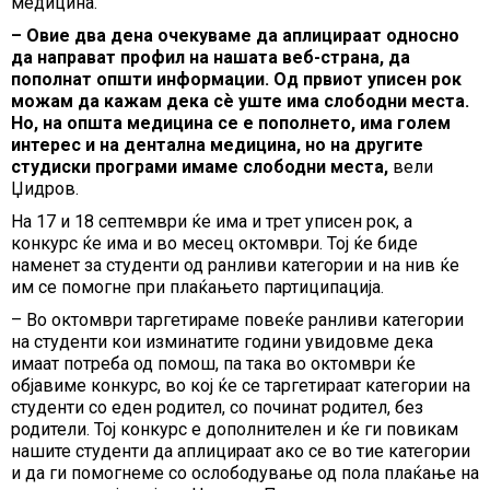
медицина.
– Овие два дена очекуваме да аплицираат односно
да направат профил на нашата веб-страна, да
пополнат општи информации. Од првиот уписен рок
можам да кажам дека сѐ уште има слободни места.
Но, на општа медицина се е пополнето, има голем
интерес и на дентална медицина, но на другите
студиски програми имаме слободни места,
вели
Џидров.
На 17 и 18 септември ќе има и трет уписен рок, а
конкурс ќе има и во месец октомври. Тој ќе биде
наменет за студенти од ранливи категории и на нив ќе
им се помогне при плаќањето партиципација.
– Во октомври таргетираме повеќе ранливи категории
на студенти кои изминатите години увидовме дека
имаат потреба од помош, па така во октомври ќе
објавиме конкурс, во кој ќе се таргетираат категории на
студенти со еден родител, со починат родител, без
родители. Тој конкурс е дополнителен и ќе ги повикам
нашите студенти да аплицираат ако се во тие категории
и да ги помогнеме со ослободување од пола плаќање на