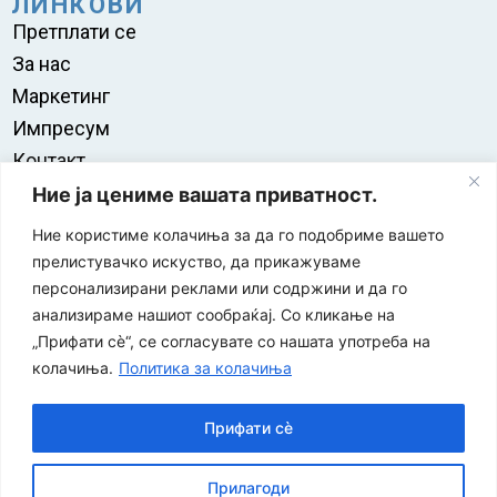
ЛИНКОВИ
Претплати се
За нас
Маркетинг
Импресум
Контакт
Правила на користење
Ние ја цениме вашата приватност.
Ние користиме колачиња за да го подобриме вашето
прелистувачко искуство, да прикажуваме
персонализирани реклами или содржини и да го
анализираме нашиот сообраќај. Со кликање на
„Прифати сè“, се согласувате со нашата употреба на
колачиња.
Политика за колачиња
Прифати сè
“ЕУРО-МАК-КОМПАНИ” Д.О.О е членка на асоцијацијата
Прилагоди
за заштита на печатени медиуми