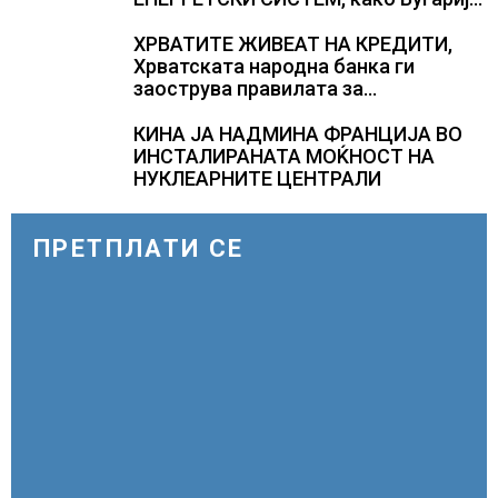
стана балкански шампион во
складирање на енергија од батерии
ХРВАТИТЕ ЖИВЕАТ НА КРЕДИТИ,
Хрватската народна банка ги
заострува правилата за
кредитирање и предупредува на
зголемени ризици во финансискиот
КИНА ЈА НАДМИНА ФРАНЦИЈА ВО
систем
ИНСТАЛИРАНАТА МОЌНОСТ НА
НУКЛЕАРНИТЕ ЦЕНТРАЛИ
ПРЕТПЛАТИ СЕ