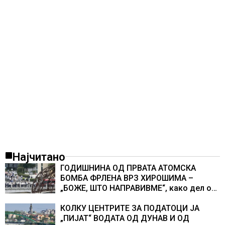
Најчитано
ГОДИШНИНА ОД ПРВАТА АТОМСКА
БОМБА ФРЛЕНА ВРЗ ХИРОШИМА –
„БОЖЕ, ШТО НАПРАВИВМЕ“, како дел од
екипажот во авионот „Енола Геј“ и
учесниците во бомбардирањето го
КОЛКУ ЦЕНТРИТЕ ЗА ПОДАТОЦИ ЈА
доживуваа овој настан што го промени
„ПИЈАТ“ ВОДАТА ОД ДУНАВ И ОД