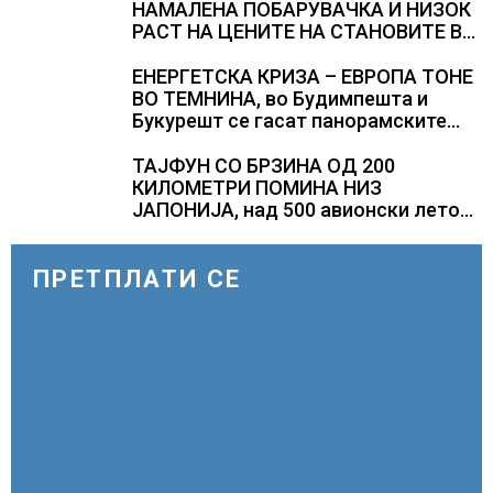
НАМАЛЕНА ПОБАРУВАЧКА И НИЗОК
РАСТ НА ЦЕНИТЕ НА СТАНОВИТЕ ВО
ГЕРМАНИЈА, цените паднаа во
Штутгарт градот на
ЕНЕРГЕТСКА КРИЗА – ЕВРОПА ТОНЕ
автомобилската индустрија која е
ВО ТЕМНИНА, во Будимпешта и
во криза
Букурешт се гасат панорамските
светла, туристите се разочарани
ТАЈФУН СО БРЗИНА ОД 200
КИЛОМЕТРИ ПОМИНА НИЗ
ЈАПОНИЈА, над 500 авионски летови
откажани
ПРЕТПЛАТИ СЕ