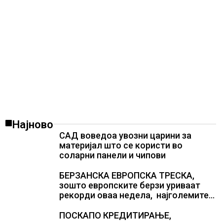
Најново
САД воведоа увозни царини за
материјал што се користи во
соларни панели и чипови
БЕРЗАНСКА ЕВРОПСКА ТРЕСКА,
зошто европските берзи уриваат
рекорди оваа недела, најголемите
победници се помалку познатите
компании за ВИ
ПОСКАПО КРЕДИТИРАЊЕ,