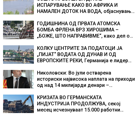
ИСПАРУВАЊЕ КАКО ВО АФРИКА И
НАМАЛЕН ДОТОК НА ВОДА, објаснување
на хидрогеолог од Србија
ГОДИШНИНА ОД ПРВАТА АТОМСКА
БОМБА ФРЛЕНА ВРЗ ХИРОШИМА –
„БОЖЕ, ШТО НАПРАВИВМЕ“, како дел од
екипажот во авионот „Енола Геј“ и
учесниците во бомбардирањето го
КОЛКУ ЦЕНТРИТЕ ЗА ПОДАТОЦИ ЈА
доживуваа овој настан што го промени
„ПИЈАТ“ ВОДАТА ОД ДУНАВ И ОД
текот на историјата
ЕВРОПСКИТЕ РЕКИ, Германија е лидер
во Европа по бројот на изградени
центри за податоци
Николовски: Во јули остварена
историски највисока наплата на приходи
од над 14 милијарди денари –
изградивме систем што испорачува
резултати
КРИЗАТА ВО ГЕРМАНСКАТА
ИНДУСТРИЈА ПРОДОЛЖУВА, секој
месец исчезнуваат 15.000 работни
места