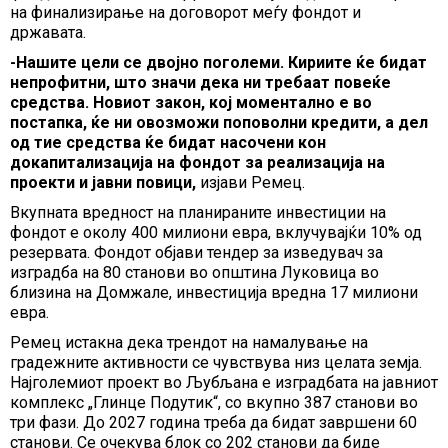
на финализирање на договорот меѓу фондот и
државата.
-Нашите цели се двојно поголеми. Кириите ќе бидат
непрофитни, што значи дека ни требаат повеќе
средства. Новиот закон, кој моментално е во
постапка, ќе ни овозможи поповолни кредити, а дел
од тие средства ќе бидат насочени кон
докапитализација на фондот за реализација на
проекти и јавни повици,
изјави Ремец.
Вкупната вредност на планираните инвестиции на
фондот е околу 400 милиони евра, вклучувајќи 10% од
резервата. Фондот објави тендер за изведувач за
изградба на 80 станови во општина Луковица во
близина на Домжале, инвестиција вредна 17 милиони
евра.
Ремец истакна дека трендот на намалување на
градежните активности се чувствува низ целата земја.
Најголемиот проект во Љубљана е изградбата на јавниот
комплекс „Глинце Подутик“, со вкупно 387 станови во
три фази. До 2027 година треба да бидат завршени 60
станови. Се очекува блок со 202 станови да биде