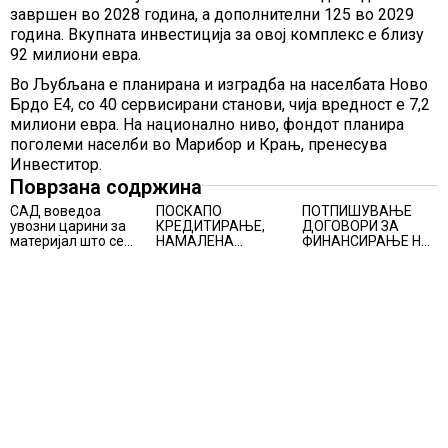
завршен во 2028 година, а дополнителни 125 во 2029
година. Вкупната инвестиција за овој комплекс е близу
92 милиони евра.
Во Љубљана е планирана и изградба на населбата Ново
Брдо Е4, со 40 сервисирани станови, чија вредност е 7,2
милиони евра. На национално ниво, фондот планира
поголеми населби во Марибор и Крањ, пренесува
Инвеститор.
Поврзана содржина
САД воведоа
ПОСКАПО
ПОТПИШУВАЊЕ
увозни царини за
КРЕДИТИРАЊЕ,
ДОГОВОРИ ЗА
материјал што се
НАМАЛЕНА
ФИНАНСИРАЊЕ НА
користи во соларни
ПОБАРУВАЧКА И
ПРУГАТА КРИВА
панели и чипови
НИЗОК РАСТ НА
ПАЛАНКА-ДЕВЕ
ЦЕНИТЕ НА
БАИР
СТАНОВИТЕ ВО
ГЕРМАНИЈА, цените
паднаа во Штутгарт
градот на
автомобилската
индустрија која е во
криза