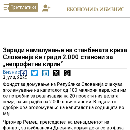
Претплати се
Заради намалување на станбената криза
Словенија ќе гради 2.000 станови за
„непрофитни кирии“
Бизнис
3 јули, 2025
Фондот за домување на Република Словенија очекува
зголемување на капиталот од 100 милиони евра, кои им
се потребни за реализација на 20 проекти низ целата
земја, за изградба на 2.000 нови станови. Владата го
одобри ова зголемување на капиталот на седницата во
мај.
Чртомир Ремец, претседател на менаџментот на
фондот, за љубљански Дневник изјави дека се во фаза