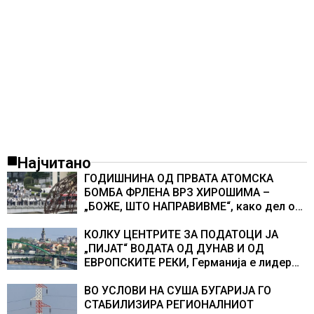
Најчитано
ГОДИШНИНА ОД ПРВАТА АТОМСКА
БОМБА ФРЛЕНА ВРЗ ХИРОШИМА –
„БОЖЕ, ШТО НАПРАВИВМЕ“, како дел од
екипажот во авионот „Енола Геј“ и
учесниците во бомбардирањето го
КОЛКУ ЦЕНТРИТЕ ЗА ПОДАТОЦИ ЈА
доживуваа овој настан што го промени
„ПИЈАТ“ ВОДАТА ОД ДУНАВ И ОД
текот на историјата
ЕВРОПСКИТЕ РЕКИ, Германија е лидер
во Европа по бројот на изградени
центри за податоци
ВО УСЛОВИ НА СУША БУГАРИЈА ГО
СТАБИЛИЗИРА РЕГИОНАЛНИОТ