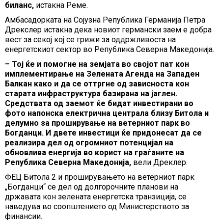
биланс,
истакна Реме.
Амбасадорката на Сојузна Република Германија Петра
Дрекслер истакна дека новиот германски заем е добра
вест за секој кој се грижи за оддржливоста на
енергетскиот сектор во Република Северна Македонија.
– Тој ќе и помогне на земјата во својот пат кон
имплементирање на Зелената Агенда на Западен
Балкан како и да се оттргне од зависноста кон
старата инфраструктура базирана на јаглен.
Средствата од заемот ќе бидат инвестирани во
фото напонска електрична централа близу Битола и
делумно за проширување на ветерниот парк во
Богданци. И двете инвестици ќе придонесат да се
реализира дел од огромниот потенцијал на
обновлива енергија во корист на граѓаните на
Република Северна Македонија,
вели Дреклер.
ФЕЦ Битола 2 и проширувањето на ветерниот парк
„Богданци“ се дел од долгорочните планови на
државата кон зелената енергетска транзиција, се
наведува во соопштението од Министерството за
финансии.