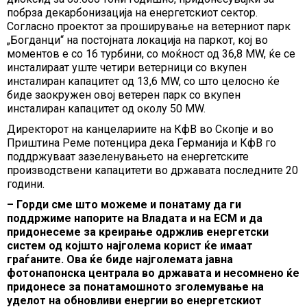
побрза декарбонизација на енергетскиот сектор.
Согласно проектот за проширување на ветерниот парк
„Богданци“ на постојната локација на паркот, кој во
моментов е со 16 турбини, со моќност од 36,8 MW, ќе се
инсталираат уште четири ветерници со вкупен
инсталиран капацитет од 13,6 MW, со што целосно ќе
биде заокружен овој ветерен парк со вкупен
инсталиран капацитет од околу 50 MW.
Директорот на канцелариите на КфВ во Скопје и во
Приштина Реме потенцира дека Германија и КфВ го
поддржуваат зазеленувањето на енергетските
производствени капацитети во државата последните 20
години.
– Горди сме што можеме и понатаму да ги
поддржиме напорите на Владата и на ЕСМ и да
придонесеме за креирање одржлив енергетски
систем од којшто најголема корист ќе имаат
граѓаните. Ова ќе биде најголемата јавна
фотонапонска централа во државата и несомнено ќе
придонесе за понатамошното зголемување на
уделот на обновливи енергии во енергетскиот