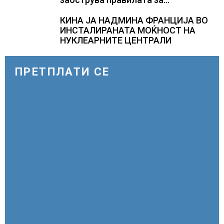
кредитирање и предупредува на
зголемени ризици во финансискиот
КИНА ЈА НАДМИНА ФРАНЦИЈА ВО
систем
ИНСТАЛИРАНАТА МОЌНОСТ НА
НУКЛЕАРНИТЕ ЦЕНТРАЛИ
ПРЕТПЛАТИ СЕ