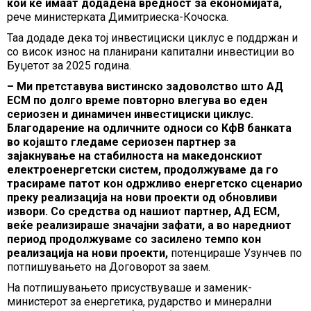
кои ќе имаат додадена вредност за економијата,
рече министерката Димитриеска-Кочоска.
Таа додаде дека тој инвестициски циклус е поддржан и
со висок износ на планирани капитални инвестиции во
Буџетот за 2025 година.
– Ми претставува вистинско задоволство што АД
ЕСМ по долго време повторно влегува во еден
сериозен и динамичен инвестициски циклус.
Благодарение на одличните односи со КфВ банката
во којашто гледаме сериозен партнер за
зајакнување на стабилноста на македонскиот
електроенергетски систем, продолжуваме да го
трасираме патот кон одржливо енергетско сценарио
преку реализација на нови проекти од обновливи
извори. Со средства од нашиот партнер, АД ЕСМ,
веќе реализираше значајни зафати, а во наредниот
период продолжуваме со засилено темпо кон
реализација на нови проекти,
потенцираше Узунчев по
потпишувањето на Договорот за заем.
На потпишувањето присуствуваше и заменик-
министерот за енергетика, рударство и минерални