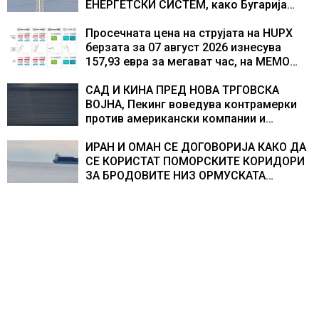
ЕНЕРГЕТСКИ СИСТЕМ, како Бугарија
стана балкански шампион во
складирање на енергија од батерии
Просечната цена на струјата на HUPX
берзата за 07 август 2026 изнесува
157,93 евра за мегават час, на МЕМО
153,56 евра за мегават час
САД И КИНА ПРЕД НОВА ТРГОВСКА
ВОЈНА, Пекинг воведува контрамерки
против американски компании и
организации
ИРАН И ОМАН СЕ ДОГОВОРИЈА КАКО ДА
СЕ КОРИСТАТ ПОМОРСКИТЕ КОРИДОРИ
ЗА БРОДОВИТЕ НИЗ ОРМУСКАТА
ТЕСНИНА