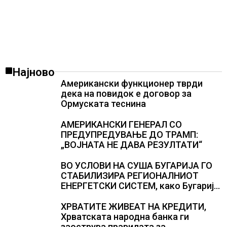
Најново
Американски функционер тврди
дека на повидок е договор за
Ормуската теснина
АМЕРИКАНСКИ ГЕНЕРАЛ СО
ПРЕДУПРЕДУВАЊЕ ДО ТРАМП:
„ВОЈНАТА НЕ ДАВА РЕЗУЛТАТИ“
ВО УСЛОВИ НА СУША БУГАРИЈА ГО
СТАБИЛИЗИРА РЕГИОНАЛНИОТ
ЕНЕРГЕТСКИ СИСТЕМ, како Бугарија
стана балкански шампион во
складирање на енергија од батерии
ХРВАТИТЕ ЖИВЕАТ НА КРЕДИТИ,
Хрватската народна банка ги
заострува правилата за