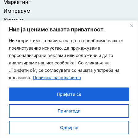
Маркетинг
Импресум
Контакт
Правила на користење
Ние ја цениме вашата приватност.
Ние користиме колачиња за да го подобриме вашето
прелистувачко искуство, да прикажуваме
персонализирани реклами или содржини и да го
анализираме нашиот сообраќај. Со кликање на
„Прифати сè“, се согласувате со нашата употреба на
колачиња.
Политика за колачиња
Прифати сè
“ЕУРО-МАК-КОМПАНИ” Д.О.О е членка на асоцијацијата
Прилагоди
за заштита на печатени медиуми
Одбиј сè
©
2026
Економија и Бизнис
Политика за приватност
|
| Developed by:
Unet
Политика за колачиња