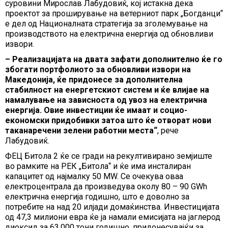
суровини Мирослав Лабудовиќ, кој истакна дека
проектот за проширување на ветерниот парк „Богданци“
е дел од Националната стратегија за зголемување на
производството на електрична енергија од обновливи
извори.
– Реализацијата на двата зафати дополнително ќе го
збогати портфолиото за обновливи извори на
Македонија, ќе придонесе за дополнителна
стабилност на енергетскиот систем и ќе влијае на
намалување на зависноста од увоз на електрична
енергија. Овие инвестиции ќе имаат и социо-
економски придобивки затоа што ќе отворат нови
таканаречени зелени работни места“
, рече
Лабудовиќ.
ФЕЦ Битола 2 ќе се гради на рекултивирано земјиште
во рамките на РЕК „Битола“ и ќе има инсталиран
капацитет од најмалку 50 MW. Се очекува оваа
електроцентрала да произведува околу 80 – 90 GWh
електрична енергија годишно, што е доволно за
потребите на над 20 илјади домаќинства. Инвестицијата
од 47,3 милиони евра ќе ја намали емисијата на јаглерод
диоксид за 63.000 тони годишно, придонесувајќи за