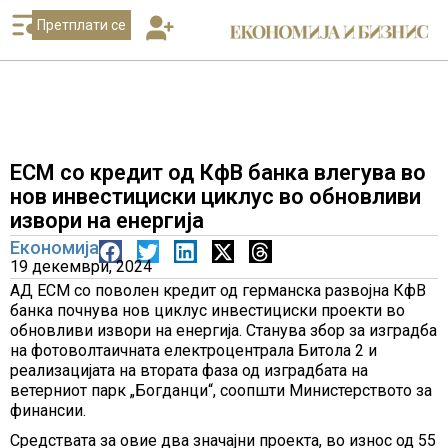
Претплати се
ЕСМ со кредит од КфВ банка влегува во
нов инвестициски циклус во обновливи
извори на енергија
Економија
19 декември, 2024
АД ЕСМ со поволен кредит од германска развојна КфВ
банка почнува нов циклус инвестициски проекти во
обновливи извори на енергија. Станува збор за изградба
на фотоволтаичната електроцентрала Битола 2 и
реализацијата на втората фаза од изградбата на
ветерниот парк „Богданци“, соопшти Министерството за
финансии.
Средствата за овие два значајни проекта, во износ од 55