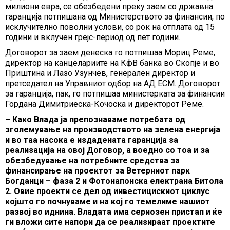
милиони евра, се обезбедени преку заем со државна
гаранција потпишана од Министерството за финансии, по
исклучително поволни услови, со рок на отплата од 15
години и вклучен грејс-период од пет години.
Договорот за заем денеска го потпишаа Мориц Реме,
директор на канцелариите на КфВ банка во Скопје и во
Приштина и Лазо Узунчев, генерален директор и
претседател на Управниот одбор на АД ЕСМ. Договорот
за гаранција, пак, го потпишаа министерката за финансии
Гордана Димитриеска-Кочоска и директорот Реме.
– Како Влада ја препознаваме потребата од
зголемување на производството на зелена енергија
и во таа насока е издадената гаранција за
реализација на овој Договор, а воедно со тоа и за
обезбедување на потребните средства за
финансирање на проектот за Ветерниот парк
Богданци – фаза 2 и Фотонапонска електрана Битола
2. Овие проекти се дел од инвестицискиот циклус
којшто го почнуваме и на кој го темелиме нашиот
развој во иднина. Владата има сериозен пристап и ќе
ги вложи сите напори да се реализираат проектите