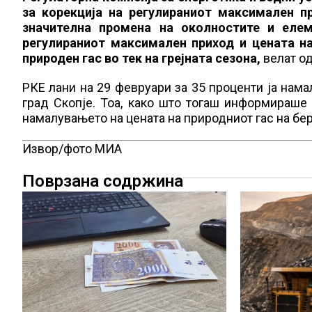
за корекција на регулираниот максимален пр
значителна промена на околностите и еле
регулираниот максимален приход и цената на
природен гас во тек на грејната сезона,
велат о
РКЕ лани на 29 февруари за 35 проценти ја нама
град Скопје. Тоа, како што тогаш информираш
намалувањето на цената на природниот гас на бер
Извор/фото МИА
Поврзана содржина