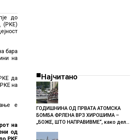
пје до
 (РКЕ)
дејност
на бара
ини на
Најчитано
РКЕ да
 РКЕ на
рање е
ГОДИШНИНА ОД ПРВАТА АТОМСКА
БОМБА ФРЛЕНА ВРЗ ХИРОШИМА –
„БОЖЕ, ШТО НАПРАВИВМЕ“, како дел
рот на
од екипажот во авионот „Енола Геј“ и
ени од
учесниците во бомбардирањето го
до РКЕ