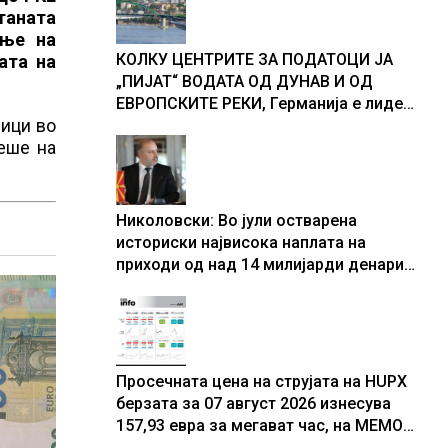
доживуваа овој настан што го
таната
промени текот на историјата
ање на
КОЛКУ ЦЕНТРИТЕ ЗА ПОДАТОЦИ ЈА
ата на
„ПИЈАТ“ ВОДАТА ОД ДУНАВ И ОД
ЕВРОПСКИТЕ РЕКИ, Германија е лидер
ници во
во Европа по бројот на изградени
еше на
центри за податоци
Николовски: Во јули остварена
историски највисока наплата на
приходи од над 14 милијарди денари
– изградивме систем што испорачува
резултати
Просечната цена на струјата на HUPX
берзата за 07 август 2026 изнесува
157,93 евра за мегават час, на МЕМО
153,56 евра за мегават час