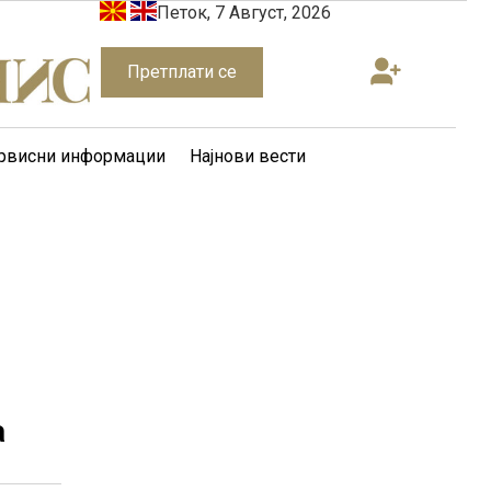
Петок, 7 Август, 2026
Претплати се
рвисни информации
Најнови вести
а