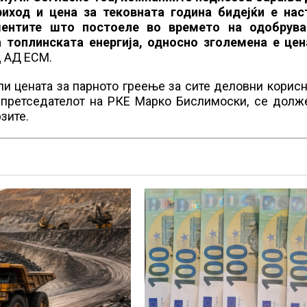
иход и цена за тековната година бидејќи е нас
ментите што постоеле во времето на одобрув
 топлинската енергија, односно зголемена е цен
д АД ЕСМ.
ли цената за парното греење за сите деловни корис
е претседателот на РКЕ Марко Бислимоски, се долж
зите.