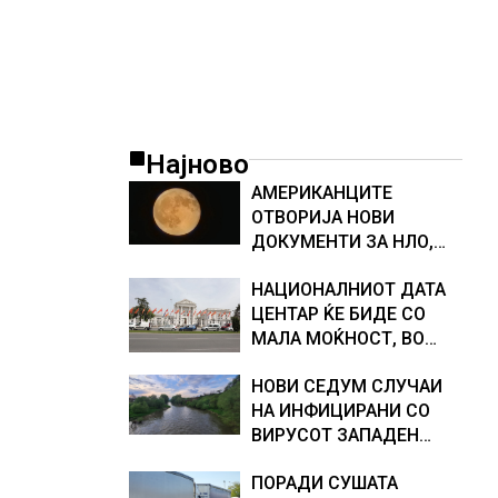
Најново
АМЕРИКАНЦИТЕ
ОТВОРИЈА НОВИ
ДОКУМЕНТИ ЗА НЛО,
Федералното биро за
НАЦИОНАЛНИОТ ДАТА
истраги проверувало
ЦЕНТАР ЌЕ БИДЕ СО
снимки за „Големи
МАЛА МОЌНОСТ, ВО
темни триаголници со
ПРВА ФАЗА ЌЕ ЧИНИ 20
светла“
НОВИ СЕДУМ СЛУЧАИ
МИЛИОНИ ЕВРА
НА ИНФИЦИРАНИ СО
ВИРУСОТ ЗАПАДЕН
НИЛ, тројца пациенти се
ПОРАДИ СУШАТА
во критична состојба