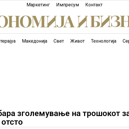
Маркетинг
Импресум
Контакт
тервјуа
Македонија
Свет
Живот
Технологија
Се
бара зголемување на трошокот з
 отсто