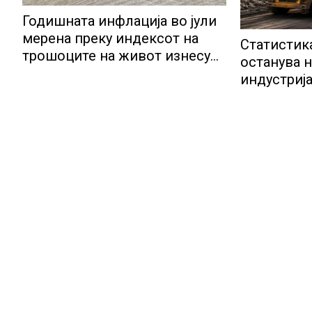
Годишната инфлација во јули
мерена преку индексот на
Статистик
трошоците на живот изнесува
останува н
2.3 %
индустрија
потенција
инвестиц