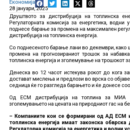
Економија
28 јануари, 2025
Друштвото за дистрибуција на топлинска ен
Регулаторната комисија за енергетика, водни 
поднесе барање за промена на максимален регули
дистрибуција на топлинска енергија.
Со поднесеното барање лани во декември, како 
промена на прогнозираниот трошок за набавка
топлинска енергија и зголемување на трошокот за 
Денеска во 12 часот истекува рокот до кога з
достават мислења и предлози во врска со објаве
седница ќе го разгледа барањето и ќе донесе со
Од ЕСМ дистрибуција на топлина за МИА 
зголемувањето на цената на природниот гас на бе
– Компаниите кои се формирани од АД ЕСМ и 
топлинска енергија имаат законска обврска 
Регулаторна комисија за енергетика и водни у