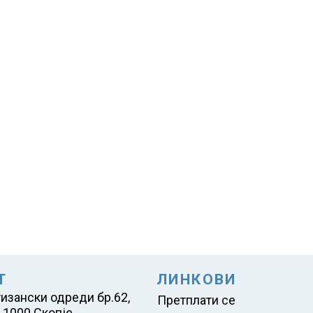
Т
ЛИНКОВИ
тизански одреди бр.62,
Претплати се
 1000 Скопје