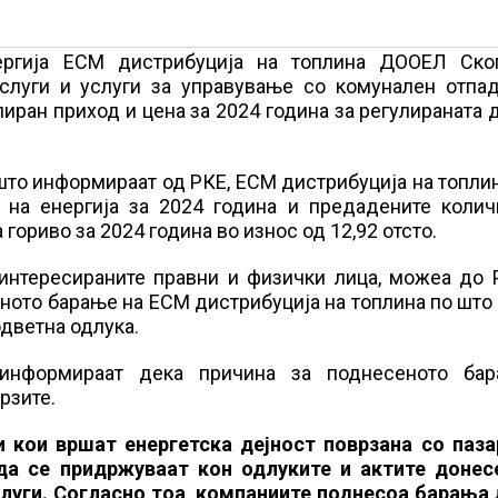
ергија ЕСМ дистрибуција на топлина ДООЕЛ Ско
услуги и услуги за управување со комунален отпад
ран приход и цена за 2024 година за регулираната 
што информираат од РКЕ, ЕСМ дистрибуција на топли
 на енергија за 2024 година и предадените колич
гориво за 2024 година во износ од 12,92 отсто.
аинтересираните правни и физички лица, можеа до 
ното барање на ЕСМ дистрибуција на топлина по што
одветна одлука.
информираат дека причина за поднесеното ба
рзите.
кои вршат енергетска дејност поврзана со паза
да се придржуваат кон одлуките и актите донес
слуги. Согласно тоа, компаниите поднесоа барања 