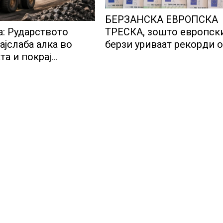
БЕРЗАНСКА ЕВРОПСКА
а: Рударството
ТРЕСКА, зошто европск
ајслаба алка во
берзи уриваат рекорди 
та и покрај
недела, најголемите
лот за нови
победници се помалку
ии
познатите компании за 