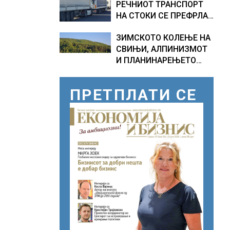
РЕЧНИОТ ТРАНСПОРТ
НА СТОКИ СЕ ПРЕФРЛА
НА КАМИОНИ И ВОЗОВИ,
ЗИМСКОТО КОЛЕЊЕ НА
Германија со итни
СВИЊИ, АЛПИНИЗМОТ
мерки овозможува
И ПЛАНИНАРЕЊЕТО
камионџиите да возат и
ВЛЕГОА ВО РЕГИСТАРОТ
во недела
НА КУЛТУРНО
ПРЕТПЛАТИ СЕ
НАСЛЕДСТВО НА
СЛОВЕНИЈА