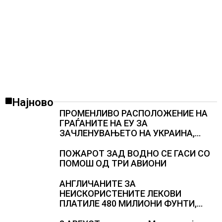
Најново
ПРОМЕНЛИВО РАСПОЛОЖЕНИЕ НА
ГРАЃАНИТЕ НА ЕУ ЗА
ЗАЧЛЕНУВАЊЕТО НА УКРАИНА,
изненадува каква е поддршката од
Полска, Франција и Германија
ПОЖАРОТ ЗАД ВОДНО СЕ ГАСИ СО
ПОМОШ ОД ТРИ АВИОНИ
АНГЛИЧАНИТЕ ЗА
НЕИСКОРИСТЕНИТЕ ЛЕКОВИ
ПЛАТИЛЕ 480 МИЛИОНИ ФУНТИ,
повик до пациентите да бараат