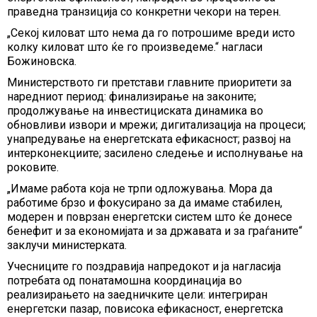
праведна транзиција со конкретни чекори на терен.
„Секој киловат што нема да го потрошиме вреди исто
колку киловат што ќе го произведеме.“ нагласи
Божиновска.
Министерството ги претстави главните приоритети за
наредниот период: финализирање на законите;
продолжување на инвестициската динамика во
обновливи извори и мрежи; дигитализација на процеси;
унапредување на енергетската ефикасност; развој на
интерконекциите; засилено следење и исполнување на
роковите.
„Имаме работа која не трпи одложувања. Мора да
работиме брзо и фокусирано за да имаме стабилен,
модерен и поврзан енергетски систем што ќе донесе
бенефит и за економијата и за државата и за граѓаните“
заклучи министерката.
Учесниците го поздравија напредокот и ја нагласија
потребата од понатамошна координација во
реализирањето на заедничките цели: интегриран
енергетски пазар, повисока ефикасност, енергетска