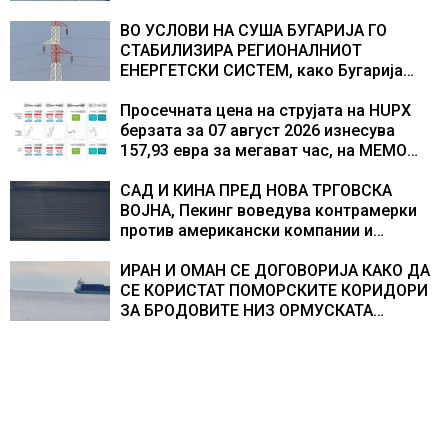
во Европа по бројот на изградени
центри за податоци
ВО УСЛОВИ НА СУША БУГАРИЈА ГО
СТАБИЛИЗИРА РЕГИОНАЛНИОТ
ЕНЕРГЕТСКИ СИСТЕМ, како Бугарија
стана балкански шампион во
складирање на енергија од батерии
Просечната цена на струјата на HUPX
берзата за 07 август 2026 изнесува
157,93 евра за мегават час, на МЕМО
153,56 евра за мегават час
САД И КИНА ПРЕД НОВА ТРГОВСКА
ВОЈНА, Пекинг воведува контрамерки
против американски компании и
организации
ИРАН И ОМАН СЕ ДОГОВОРИЈА КАКО ДА
СЕ КОРИСТАТ ПОМОРСКИТЕ КОРИДОРИ
ЗА БРОДОВИТЕ НИЗ ОРМУСКАТА
ТЕСНИНА