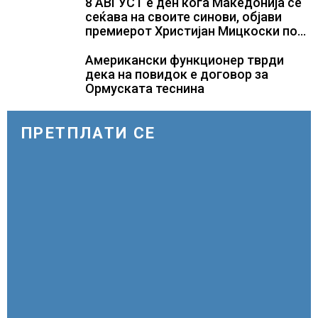
само лекови што навистина им се
8 АВГУСТ е ден кога Македонија се
потребни
сеќава на своите синови, објави
премиерот Христијан Мицкоски по
повод 25 годишнината од
загинувањето на десетмината
Американски функционер тврди
прилепски бранители
дека на повидок е договор за
Ормуската теснина
ПРЕТПЛАТИ СЕ