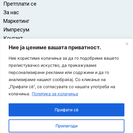
Претплати се
За нас
Маркетинг
Импресум
Контакт
Правила на користење
Ние ја цениме вашата приватност.
Ние користиме колачиња за да го подобриме вашето
прелистувачко искуство, да прикажуваме
персонализирани реклами или содржини и да го
анализираме нашиот сообраќај. Со кликање на
„Прифати сè“, се согласувате со нашата употреба на
колачиња.
Политика за колачиња
Прифати сè
“ЕУРО-МАК-КОМПАНИ” Д.О.О е членка на асоцијацијата
Прилагоди
за заштита на печатени медиуми