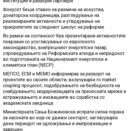
институции и развојни партнери.
Фокусот беше ставен на размена на искуства,
донаторска координација, разгледување на
реализираните активности и утврдување на
приоритетите за следниот циклус на реформи.
Во рамки на состанокот беа презентирани активностите
поврзани со усогласување со европското
законодавство, внатрешниот енергетски пазар,
спроведувањето на Реформската агенда и напредокот
во подготовката на Националниот енергетски и
климатски план (NECP).
МЕПСО, ЕСМ и МЕМO информираа за развојот на
проектите во своите области, вклучувајќи го market
coupling процесот, подобрувањето на безбедноста на
снабдувањето, модернизацијата на преносната мрежа и
истражувањето и иновациите во соработка со
академската заедница.
Министерката Сања Божиновска испрати силна порака
за насоката во која се движи секторот, нагласувајќи
дека периодот на одложувања и импровизации е
завршен.