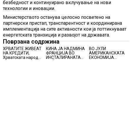
безбедност и континуирано вклучување на нови
технологии и иновации.
Министерството останува целосно посветено на
партнерски пристап, транспарентност и координирана
имплементација на сите активности кои ја поттикнуваат
енергетската транзиција и развојот на државата.
Поврзана содржина
ХРВАТИТЕ ЖИВЕАТ
КИНА ЈА НАДМИНА
ВО ЈУЛИ
НА КРЕДИТИ,
ФРАНЦИЈА ВО
АМЕРИКАНСКАТА
Хрватската народна
ИНСТАЛИРАНАТА
ЕКОНОМИЈА
банка ги заострува
МОЌНОСТ НА
НЕОЧЕКУВАНО
правилата за
НУКЛЕАРНИТЕ
ИЗГУБИ 23.000
кредитирање и
ЦЕНТРАЛИ
РАБОТНИ МЕСТА
предупредува на
зголемени ризици
во финансискиот
систем