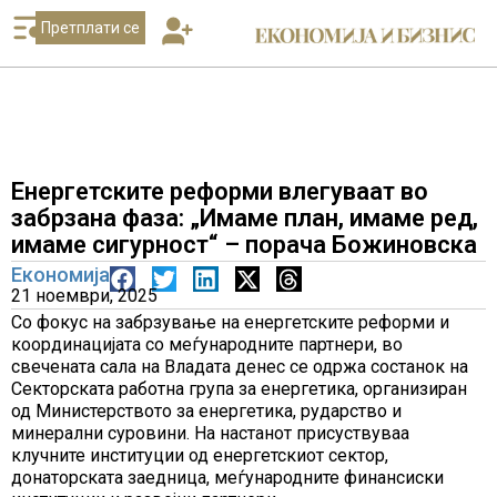
Претплати се
Енергетските реформи влегуваат во
забрзана фаза: „Имаме план, имаме ред,
имаме сигурност“ – порача Божиновска
Економија
21 ноември, 2025
Со фокус на забрзување на енергетските реформи и
координацијата со меѓународните партнери, во
свечената сала на Владата денес се одржа состанок на
Секторската работна група за енергетика, организиран
од Министерството за енергетика, рударство и
минерални суровини. На настанот присуствуваа
клучните институции од енергетскиот сектор,
донаторската заедница, меѓународните финансиски