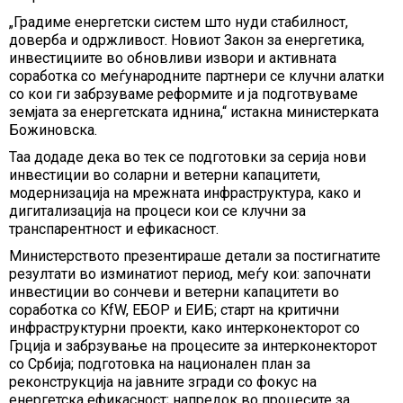
„Градиме енергетски систем што нуди стабилност,
доверба и одржливост. Новиот Закон за енергетика,
инвестициите во обновливи извори и активната
соработка со меѓународните партнери се клучни алатки
со кои ги забрзуваме реформите и ја подготвуваме
земјата за енергетската иднина,“ истакна министерката
Божиновска.
Таа додаде дека во тек се подготовки за серија нови
инвестиции во соларни и ветерни капацитети,
модернизација на мрежната инфраструктура, како и
дигитализација на процеси кои се клучни за
транспарентност и ефикасност.
Министерството презентираше детали за постигнатите
резултати во изминатиот период, меѓу кои: започнати
инвестиции во сончеви и ветерни капацитети во
соработка со KfW, ЕБОР и ЕИБ; старт на критични
инфраструктурни проекти, како интерконекторoт со
Грција и забрзување на процесите за интерконекторот
со Србија; подготовка на национален план за
реконструкција на јавните згради со фокус на
енергетска ефикасност; напредок во процесите за