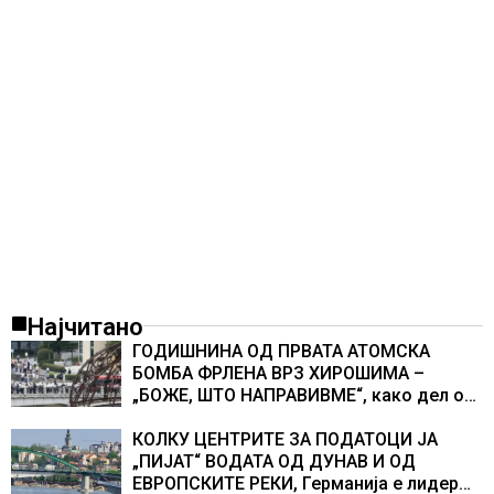
Најчитано
ГОДИШНИНА ОД ПРВАТА АТОМСКА
БОМБА ФРЛЕНА ВРЗ ХИРОШИМА –
„БОЖЕ, ШТО НАПРАВИВМЕ“, како дел од
екипажот во авионот „Енола Геј“ и
учесниците во бомбардирањето го
КОЛКУ ЦЕНТРИТЕ ЗА ПОДАТОЦИ ЈА
доживуваа овој настан што го промени
„ПИЈАТ“ ВОДАТА ОД ДУНАВ И ОД
текот на историјата
ЕВРОПСКИТЕ РЕКИ, Германија е лидер