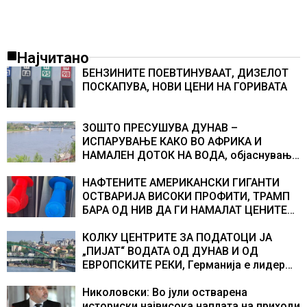
Најчитано
БЕНЗИНИТЕ ПОЕВТИНУВААТ, ДИЗЕЛОТ
ПОСКАПУВА, НОВИ ЦЕНИ НА ГОРИВАТА
ЗОШТО ПРЕСУШУВА ДУНАВ –
ИСПАРУВАЊЕ КАКО ВО АФРИКА И
НАМАЛЕН ДОТОК НА ВОДА, објаснување
на хидрогеолог од Србија
НАФТЕНИТЕ АМЕРИКАНСКИ ГИГАНТИ
ОСТВАРИЈА ВИСОКИ ПРОФИТИ, ТРАМП
БАРА ОД НИВ ДА ГИ НАМАЛАТ ЦЕНИТЕ
НА ГОРИВАТА
КОЛКУ ЦЕНТРИТЕ ЗА ПОДАТОЦИ ЈА
„ПИЈАТ“ ВОДАТА ОД ДУНАВ И ОД
ЕВРОПСКИТЕ РЕКИ, Германија е лидер
во Европа по бројот на изградени
центри за податоци
Николовски: Во јули остварена
историски највисока наплата на приходи