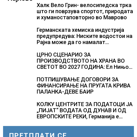
Халк Вело Грин- велосипедска трка
што ги поврзува спортот, природата
и хуманостаповторно во Маврово
Германската хемиска индустрија
предупредува: Ниските водостои на
Рајна може да го намалат
производството
ЦРНО СЦЕНАРИО ЗА
ПРОИЗВОДСТВОТО НА ХРАНА ВО
СВЕТОТ ВО 2027 ГОДИНА: Ел Нињо
ќе доведе дополнителни 50
милиони луѓе во акутен глад
ПОТПИШУВАЊЕ ДОГОВОРИ ЗА
ФИНАНСИРАЊЕ НА ПРУГАТА КРИВА
ПАЛАНКА-ДЕВЕ БАИР
КОЛКУ ЦЕНТРИТЕ ЗА ПОДАТОЦИ ЈА
„ПИЈАТ“ ВОДАТА ОД ДУНАВ И ОД
ЕВРОПСКИТЕ РЕКИ, Германија е
лидер во Европа по бројот на
изградени центри за податоци
ПРЕТПЛАТИ СЕ