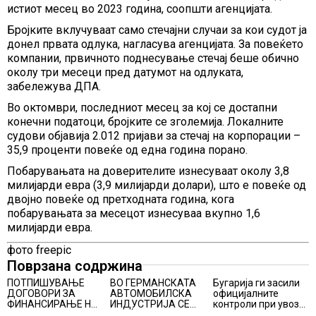
истиот месец во 2023 година, соопшти агенцијата.
Бројките вклучуваат само стечајни случаи за кои судот ја
донел првата одлука, нагласува агенцијата. За повеќето
компании, првичното поднесување стечај беше обично
околу три месеци пред датумот на одлуката,
забележува ДПА.
Во октомври, последниот месец за кој се достапни
конечни податоци, бројките се зголемија. Локалните
судови објавија 2.012 пријави за стечај на корпорации –
35,9 проценти повеќе од една година порано.
Побарувањата на доверителите изнесуваат околу 3,8
милијарди евра (3,9 милијарди долари), што е повеќе од
двојно повеќе од претходната година, кога
побарувањата за месецот изнесуваа вкупно 1,6
милијарди евра.
фото freepic
Поврзана содржина
ПОТПИШУВАЊЕ
ВО ГЕРМАНСКАТА
Бугарија ги засили
ДОГОВОРИ ЗА
АВТОМОБИЛСКА
официјалните
ФИНАНСИРАЊЕ НА
ИНДУСТРИЈА СЕ
контроли при увоз
ПРУГАТА КРИВА
ВРАЌА
на македонско