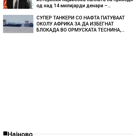
од над 14 милијарди денари –
изградивме систем што испорачува
резултати
СУПЕР ТАНКЕРИ СО НАФТА ПАТУВААТ
ОКОЛУ АФРИКА ЗА ДА ИЗБЕГНАТ
БЛОКАДА ВО ОРМУСКАТА ТЕСНИНА,
повеќе од 1.000 бродови поминаа низ
морскиот премин со помош на
американската војска
Најново