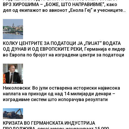
ВРЗ ХИРОШИМА – „БОЖЕ, ШТО НАПРАВИВМЕ“, како
дел од екипажот во авионот „Енола Геј“ и учесниците
во бомбардирањето го доживуваа овој настан што го
промени текот на историјата
КОЛКУ ЦЕНТРИТЕ ЗА ПОДАТОЦИ ЈА „ПИЈАТ“ ВОДАТА
ОД ДУНАВ И ОД ЕВРОПСКИТЕ РЕКИ, Германија е лидер
во Европа по бројот на изградени центри за податоци
Николовски: Во јули остварена историски највисока
наплата на приходи од над 14 милијарди денари –
изградивме систем што испорачува резултати
КРИЗАТА ВО ГЕРМАНСКАТА ИНДУСТРИЈА
ПРОДОЛЖУВА, секој месец исчезнуваат 15.000