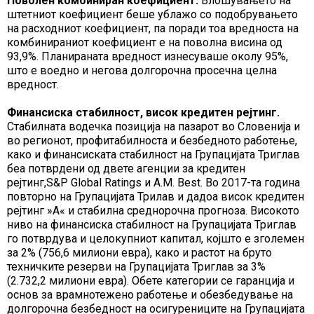
Поволен комбиниран коефициент.
Влошувањето на
штетниот коефициент беше ублажо со подобрувањето
на расходниот коефициент, па поради тоа вредноста на
комбинираниот коефициент е на поволна висина од
93,9%. Планираната вредност изнесуваше околу 95%,
што е воедно и негова долгорочна просечна целна
вредност.
Финансиска стабилност, висок кредитен рејтинг.
Стабилната водечка позиција на пазарот во Словенија и
во регионот, профитабилноста и безбедното работење,
како и финансиската стабилност на Групацијата Триглав
беа потврдени од двете агенции за кредитен
рејтинг,S&P Global Ratings и A.M. Best. Во 2017-та година
повторно на Групацијата Трилав и дадоа висок кредитен
рејтинг »A« и стабилна среднорочна прогноза. Високото
ниво на финансиска стабилност на Групацијата Триглав
го потврдува и целокупниот капитал, којшто е зголемен
за 2% (756,6 милиони евра), како и растот на бруто
техничките резерви на Групацијата Триглав за 3%
(2.732,2 милиони евра). Обете категории се гаранција и
основ за врамнотежено работење и обезбедување на
долгорочна безбедност на осигурениците на Групацијата