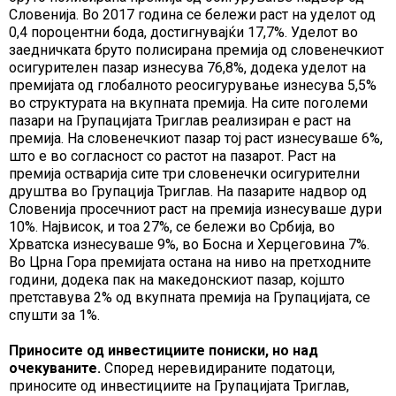
Словенија. Во 2017 година се бележи раст на уделот од
0,4 пороцентни бода, достигнувајќи 17,7%. Уделот во
заедничката бруто полисирана премија од словенечкиот
осигурителен пазар изнесува 76,8%, додека уделот на
премијата од глобалното реосигурување изнесува 5,5%
во структурата на вкупната премија. На сите поголеми
пазари на Групацијата Триглав реализиран е раст на
премија. На словенечкиот пазар тој раст изнесуваше 6%,
што е во согласност со растот на пазарот. Раст на
премија остварија сите три словенечки осигурителни
друштва во Групација Триглав. На пазарите надвор од
Словенија просечниот раст на премија изнесуваше дури
10%. Највисок, и тоа 27%, се бележи во Србија, во
Хрватска изнесуваше 9%, во Босна и Херцеговина 7%.
Во Црна Гора премијата остана на ниво на претходните
години, додека пак на македонскиот пазар, којшто
претставува 2% од вкупната премија на Групацијата, се
спушти за 1%.
Приносите од инвестициите пониски, но над
очекуваните.
Според неревидираните податоци,
приносите од инвестициите на Групацијата Триглав,