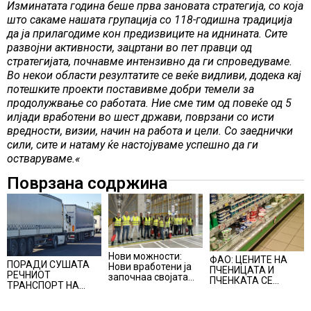
Изминатата година беше прва зановата стратегија, со која
што сакаме нашата групација со 118-годишна традиција
да ја прилагодиме кон предизвиците на иднината. Сите
развојни активности, зацртани во пет правци од
стратегијата, почнавме интензивно да ги спроведуваме.
Во некои области резултатите се веќе видливи, додека кај
потешките проекти поставивме добри темели за
продолужвање со работата. Ние сме тим од повеќе од 5
илјади вработени во шест држави, поврзани со исти
вредности, визии, начин на работа и цели. Со заеднички
сили, сите и натаму ќе настојуваме успешно да ги
остваруваме
.«
Поврзана содржина
Нови можности:
ФАО: ЦЕНИТЕ НА
ПОРАДИ СУШАТА
Нови вработени ја
ПЧЕНИЦАТА И
РЕЧНИОТ
започнаа својата
ПЧЕНКАТА СЕ
ТРАНСПОРТ НА
професионална
ПОВИСОКИ ВО
СТОКИ СЕ ПРЕФРЛА
приказна во Lidl
ЈУЛИ, млекото и
НА КАМИОНИ И
Логистичкиот