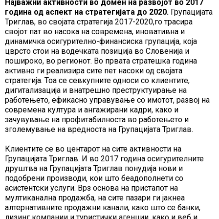
Најважни активности во домен на развојот во 2017
година од аспект на стратегијата до 2020.
Групацијата
Триглав, во својата стратегија 2017-2020,го трасира
својот пат во насока на современа, иновативна и
динамичка осигурително-финансиска групација, која
цврсто стои на водечката позиција во Словенија и
пошироко, во регионот. Во првата стратешка година
активно ги реализира сите пет насоки од својата
стратегија. Тоа се севкупните односи со клиентите,
дигитализација и внатрешно преструктуирање на
работењето, ефикасно управување со имотот, развој на
современа култура и ангажирани кадри, како и
зачувување на профитабилноста во работењето и
зголемување на вредноста на Групацијата Триглав.
Клиентите се во центарот на сите активности на
Групацијата Триглав. И во 2017 година осигурителните
друштва на Групацијата Триглав понудија нови и
подобрени производи, кои што беадополнети со
асистентски услуги. Врз основа на пристапот на
мултиканална продажба, на сите пазари ги јакнеа
алтернативните продажни канали, како што се банки,
лизинг компании и туристички агенции, како и веб и