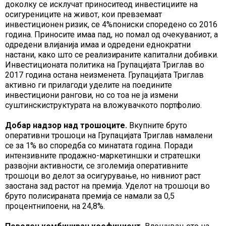
доколку се исклучат приноситеод инвестициите на
осигурениците на живот, кои превземаат
инвестиционен ризик, се 4%пониски споредено со 2016
година. Приносите имаа пад, но помал од очекуваниот, а
одредени влијанија имаа и одредени еднократни
настани, како што се реализираните капитални добивки.
Инвестиционата политика на Групацијата Триглав во
2017 година остана неизменета. Групацијата Триглав
активно ги прилагоди уделите на поедините
инвестициони рангови, но со тоа не ја измени
суштинскиструктурата на вложувачкото портфолио.
Добар надзор над трошоците.
Вкупните бруто
оперативни трошоци на Групацијата Триглав намалени
се за 1% во споредба со минатата година. Поради
интензивните продажно-маркетиншки и стратешки
развојни активности, се зголемија оперативните
трошоци во делот за осигурување, но нивниот раст
заостана зад растот на премија. Уделот на трошоци во
бруто полисираната премија се намали за 0,5
процентнипоени, на 24,8%.