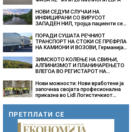
НОВИ СЕДУМ СЛУЧАИ НА
ИНФИЦИРАНИ СО ВИРУСОТ
ЗАПАДЕН НИЛ, тројца пациенти се
во критична состојба
ПОРАДИ СУШАТА РЕЧНИОТ
ТРАНСПОРТ НА СТОКИ СЕ ПРЕФРЛА
НА КАМИОНИ И ВОЗОВИ, Германија
со итни мерки овозможува
камионџиите да возат и во недела
ЗИМСКОТО КОЛЕЊЕ НА СВИЊИ,
АЛПИНИЗМОТ И ПЛАНИНАРЕЊЕТО
ВЛЕГОА ВО РЕГИСТАРОТ НА
КУЛТУРНО НАСЛЕДСТВО НА
СЛОВЕНИЈА
Нови можности: Нови вработени ја
започнаа својата професионална
приказна во Lidl Логистичкиот
центар во Куманово
ПРЕТПЛАТИ СЕ