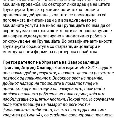
мобилна продажба. Во секторот ликвидација на штети
Групацијата Триглав развива нови технолошки и
процесни подобрувања, кои што се последица на сѐ
поголемата дигитализација и воведувањето на
мобилните услуги. На ниво на Групацијата почнаа да се
спроведуваат опсежни активности за воспоставување
на напредно,комјутеризирано и иновативно работно
опкружување на Групацијата. Во развојните активности
Групацијата соработува со стартапи, акцелатори и
воведува нови форми на партнерска соработка.
Претседателот на Управата на Заваровалница
Триглав, Андреј Слапар,
за ова изјави:
»
Во 2017 година
посгнавме добри резултати, а нашиот деловен резултат е
повисок од планираниот. Високиот раст на премија,
добриот надзор на трошоците и помалиот пад на
приносите од инвестиции од очекуваното, позитивно
вилјаеа на нашето работење во оваа година, која што
изобилуваше со штетни настани. Покрај тоа, ја сочувавме
водечката позиција на пазарот во регионот и
финансиската стабилност, за што е потврда високиот
кредитен рејтинг
»A«,
со стабилна среднорочна прогноза.