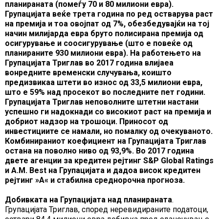
планираната (помеѓу 70 и 80 милиони евра).
Групацијата веќе трета година по ред остварува раст
на премија и тоа овојпат од 7%, обезбедувајќи на тој
начин милијарда евра бруто полисирана премија од
осигурување и соосигурување (што е повеќе од
планираните 930 милиони евра).
На работењето на
Групацијата Триглав во 2017 година влијаеа
вонредните временски случувања, коишто
предизвикаа штети во износ од 33,5 милиони евра,
што е 59% над просекот во последните пет години.
Групацијата Триглав неповолните штетни настани
успешно ги надокнади со високиот раст на премија и
добриот надзор на трошоци. Приносот од
инвестициите се намали, но помалку од очекуваното.
Комбинираниот коефициент на Групацијата Триглав
остана на поволно ниво од 93,9%. Во 2017 година
двете агенции за кредитен рејтинг
S&P Global Ratings
и
A.M. Best
на Групацијата и дадоа висок кредитен
рејтинг
»A«
и стабилна среднорочна прогноза.
Добивката на Групацијата над планираната
.
Групацијата Триглав, според неревидираните податоци,