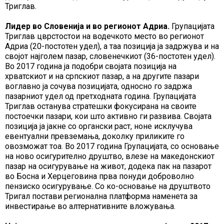
Триглав.
Лидер во Словенија и во регионот Адриа.
Групацијата
Триглав цврстостои на водечкото место во регионот
Адриа (20-постотен удел), а таа позиција ја задржува и на
својот најголем пазар, словенечкиот (36-постотен удел).
Во 2017 година ја подобри својата позиција на
хрватскиот и на српскиот пазар, а на другите пазари
воглавно ја сочува позицијата, односно го задржа
пазарниот удел од претходната година. Групацијата
Триглав останува стратешки фокусирана на своите
постоечки пазари, кои што активно ги развива. Својата
позиција ја јакне со органски раст, ноне исклучува
евентуални превземања, доколку приликите го
овозможат тоа. Во 2017 година Групацијата, со основање
на ново осигурително друштво, влезе на македонскиот
пазар на осигурување на живот, додека пак на пазарот
во Босна и Херцеговина прва понуди доброволно
пензиско осигурување. Со ко-основање на друштвото
Тригал постави регионална платформа наменета за
инвестирање во алтернативните вложувања.