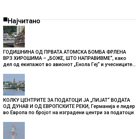
Најчитано
ГОДИШНИНА ОД ПРВАТА АТОМСКА БОМБА ФРЛЕНА
ВРЗ ХИРОШИМА – „БОЖЕ, ШТО НАПРАВИВМЕ“, како
дел од екипажот во авионот „Енола Геј“ и учесниците
во бомбардирањето го доживуваа овој настан што го
промени текот на историјата
КОЛКУ ЦЕНТРИТЕ ЗА ПОДАТОЦИ ЈА „ПИЈАТ“ ВОДАТА
ОД ДУНАВ И ОД ЕВРОПСКИТЕ РЕКИ, Германија е лидер
во Европа по бројот на изградени центри за податоци