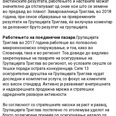
Вистинските резултати, работењето и настаните можат
значително да отстапуваат од оние кои што се земени
во предвид во планот. Заваровалница Триглав, во 2018
година, при секое објавување на привремените
резултати на Групацијата Триглав, ќе вклучува коментар
за деловниот бруто резултат на групацијата.
Работењето на поединечни пазари
.
Групацијата
Триглав во 2017 година работеше во поповолно
макроекономско опкружување, и тоа, како во
Словенија, така и во регионот. Тоа доведе до видливо
закрепнување на пазарите на осигурување на
Групацијата Триглав во регионот, но условите сеуште се
тешки поради острата конкуренција. Сите 13
осигурителни друштва на Групацијата Триглав нудат
доследни и комплетни услуги, со фокус на клиентите
исо висок стандард. Активно ја развиваат внатрешната
и надворешната продажна мрежа и стратешки
одредените развојни активности.
Во согласност со стратешките насоки за раст и развој,
Групацијата Триглав постепено го зголемува уделот на
бруто полисирана премија од осигурување надвор од