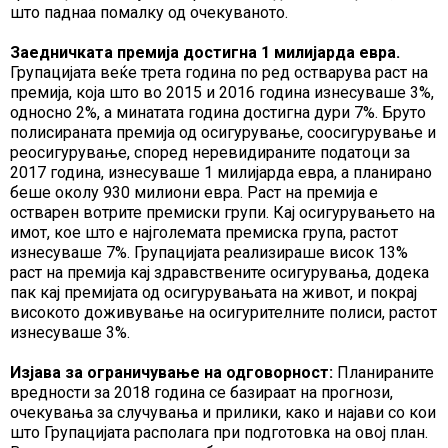
што паднаа помалку од очекуваното.
Заедничката премија достигна 1 милијарда евра.
Групацијата веќе трета година по ред остварува раст на
премија, која што во 2015 и 2016 година изнесуваше 3%,
односно 2%, а минатата година достигна дури 7%. Бруто
полисираната премија од осигурување, соосигурување и
реосигурување, според неревидираните податоци за
2017 година, изнесуваше 1 милијарда евра, а планирано
беше околу 930 милиони евра. Раст на премија е
остварен вотрите премиски групи. Кај осигурувањето на
имот, кое што е најголемата премиска група, растот
изнесуваше 7%. Групацијата реализираше висок 13%
раст на премија кај здравствените осигурувања, додека
пак кај премијата од осигурувањата на живот, и покрај
високото доживување на осигурителните полиси, растот
изнесуваше 3%.
Изјава за ограничување на одговорност:
Планираните
вредности за 2018 година се базираат на прогнози,
очекувања за случувања и прилики, како и најави со кои
што Групацијата располага при подготовка на овој план.