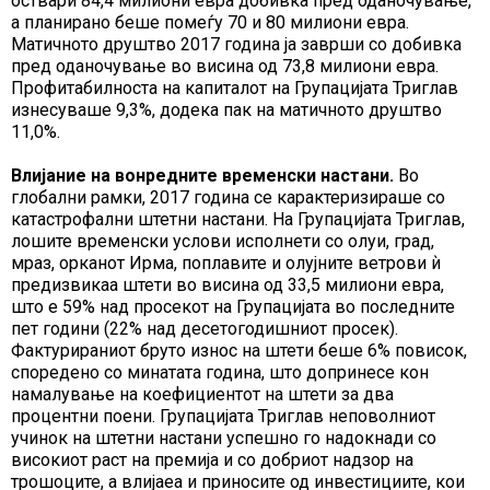
оствари 84,4 милиони евра добивка пред оданочување,
а планирано беше помеѓу 70 и 80 милиони евра.
Матичното друштво 2017 година ја заврши со добивка
пред оданочување во висина од 73,8 милиони евра.
Профитабилноста на капиталот на Групацијата Триглав
изнесуваше 9,3%, додека пак на матичното друштво
11,0%.
Влијание на вонредните временски наст
а
ни.
Во
глобални рамки, 2017 година се карактеризираше со
катастрофални штетни настани. На Групацијата Триглав,
лошите временски услови исполнети со олуи, град,
мраз, орканот Ирма, поплавите и олујните ветрови ѝ
предизвикаа штети во висина од 33,5 милиони евра,
што е 59% над просекот на Групацијата во последните
пет години (22% над десетогодишниот просек).
Фактурираниот бруто износ на штети беше 6% повисок,
споредено со минатата година, што допринесе кон
намалување на коефициентот на штети за два
процентни поени. Групацијата Триглав неповолниот
учинок на штетни настани успешно го надокнади со
високиот раст на премија и со добриот надзор на
трошоците, а влијаеа и приносите од инвестициите, кои