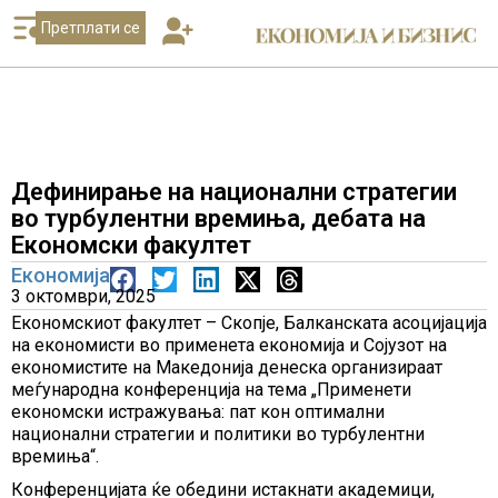
Претплати се
Дефинирање на национални стратегии
во турбулентни времиња, дебата на
Економски факултет
Економија
3 октомври, 2025
Економскиот факултет – Скопје, Балканската асоцијација
на економисти во применета економија и Сојузот на
економистите на Македонија денеска организираат
меѓународна конференција на тема „Применети
економски истражувања: пат кон оптимални
национални стратегии и политики во турбулентни
времиња“.
Конференцијата ќе обедини истакнати академици,