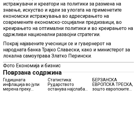
истражувачи и креатори на политики за размена на
знаење, искуство и идеи за улогата на применетите
економски истражувања во адресирањето на
современите економско-социјални предизвици, во
креирањето на оптимални политики и во креирањето на
одржливи национални развојни стратегии.
Покрај најавените учесници се и гувернерот на
народната банка Трајко Славески, како и министерот за
локална самоуправа Златко Перински.
Фото Економија и бизнис
Поврзана содржина
Годишната
Статистика:
БЕРЗАНСКА
инфлација во јули
Рударството
ЕВРОПСКА ТРЕСКА,
мерена преку
останува најслаба
зошто европските
индексот на
алка во
берзи уриваат
трошоците на
индустријата и
рекорди оваа
живот изнесува 2.3
покрај потенцијалот
недела,
%
за нови инвестиции
најголемите
победници се
помалку познатите
компании за ВИ