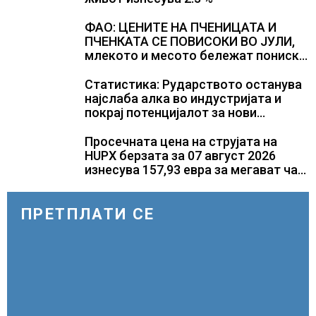
ФАО: ЦЕНИТЕ НА ПЧЕНИЦАТА И
ПЧЕНКАТА СЕ ПОВИСОКИ ВО ЈУЛИ,
млекото и месото бележат пониски
цени
Статистика: Рударството останува
најслаба алка во индустријата и
покрај потенцијалот за нови
инвестиции
Просечната цена на струјата на
HUPX берзата за 07 август 2026
изнесува 157,93 евра за мегават час,
на МЕМО 153,56 евра за мегават час
ПРЕТПЛАТИ СЕ