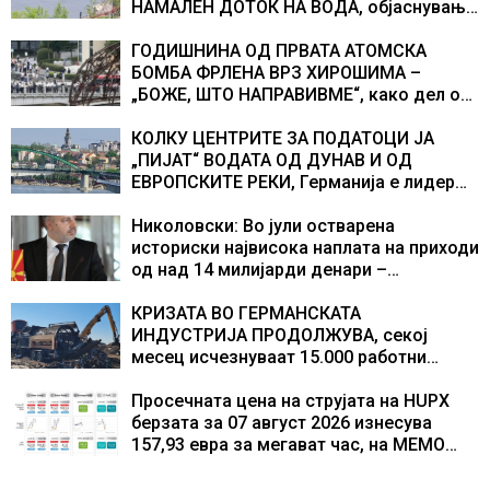
НАМАЛЕН ДОТОК НА ВОДА, објаснување
на хидрогеолог од Србија
ГОДИШНИНА ОД ПРВАТА АТОМСКА
БОМБА ФРЛЕНА ВРЗ ХИРОШИМА –
„БОЖЕ, ШТО НАПРАВИВМЕ“, како дел од
екипажот во авионот „Енола Геј“ и
учесниците во бомбардирањето го
КОЛКУ ЦЕНТРИТЕ ЗА ПОДАТОЦИ ЈА
доживуваа овој настан што го промени
„ПИЈАТ“ ВОДАТА ОД ДУНАВ И ОД
текот на историјата
ЕВРОПСКИТЕ РЕКИ, Германија е лидер
во Европа по бројот на изградени
центри за податоци
Николовски: Во јули остварена
историски највисока наплата на приходи
од над 14 милијарди денари –
изградивме систем што испорачува
резултати
КРИЗАТА ВО ГЕРМАНСКАТА
ИНДУСТРИЈА ПРОДОЛЖУВА, секој
месец исчезнуваат 15.000 работни
места
Просечната цена на струјата на HUPX
берзата за 07 август 2026 изнесува
157,93 евра за мегават час, на МЕМО
153,56 евра за мегават час